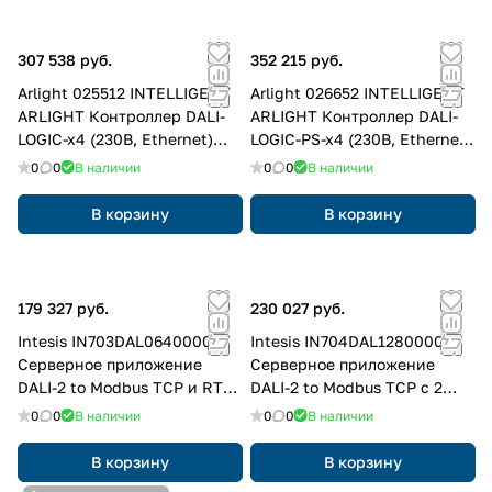
307 538 руб.
352 215 руб.
Arlight 025512 INTELLIGENT
Arlight 026652 INTELLIGENT
ARLIGHT Контроллер DALI-
ARLIGHT Контроллер DALI-
LOGIC-x4 (230B, Ethernet)
LOGIC-PS-x4 (230B, Ethernet)
(IARL, -)
(IARL, -)
0
0
В наличии
0
0
В наличии
В корзину
В корзину
179 327 руб.
230 027 руб.
Intesis IN703DAL0640000
Intesis IN704DAL1280000
Серверное приложение
Серверное приложение
DALI-2 to Modbus TCP и RTU
DALI-2 to Modbus TCP с 2
с 1 каналом DALI
каналами DALI
0
0
В наличии
0
0
В наличии
В корзину
В корзину