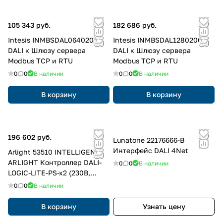
105 343 руб.
182 686 руб.
Intesis INMBSDAL0640200
Intesis INMBSDAL1280200
DALI к Шлюзу сервера
DALI к Шлюзу сервера
Modbus TCP и RTU
Modbus TCP и RTU
0
0
В наличии
0
0
В наличии
В корзину
В корзину
196 602 руб.
Lunatone 22176666-B
Интерфейс DALI 4Net
Arlight 53510 INTELLIGENT
ARLIGHT Контроллер DALI-
0
0
В наличии
LOGIC-LITE-PS-x2 (230B,
Ethernet) (IARL, IP20
0
0
В наличии
Пластик, 2 года)
В корзину
Узнать цену