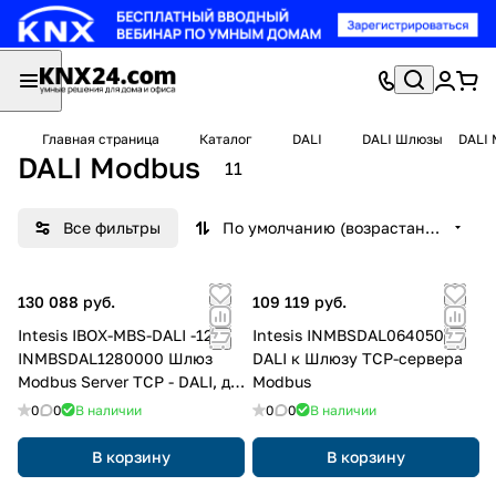
Главная страница
Каталог
DALI
DALI Шлюзы
DALI 
DALI Modbus
11
Все фильтры
По умолчанию (возрастание)
130 088 руб.
109 119 руб.
Intesis IBOX-MBS-DALI -128
Intesis INMBSDAL0640500
INMBSDAL1280000 Шлюз
DALI к Шлюзу TCP-сервера
Modbus Server TCP - DALI, до
Modbus
128 DALI балластов, 2 DALI
0
0
В наличии
0
0
В наличии
канала
В корзину
В корзину