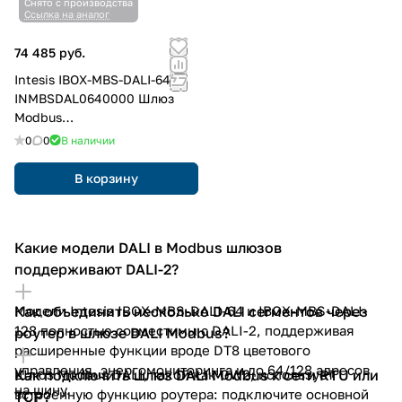
Снято с производства
Ссылка на аналог
74 485 руб.
Intesis IBOX-MBS-DALI-64
INMBSDAL0640000 Шлюз
Modbus
RTU(RS232,RS485)/TCP
0
0
В наличии
Server - DALI, до 64
балластов контроллер
В корзину
Какие модели DALI в Modbus шлюзов
поддерживают DALI-2?
Модели Intesis IBOX-MBS-DALI-64 и IBOX-MBS-DALI-
Как объединить несколько DALI сегментов через
128 полностью совместимы с DALI-2, поддерживая
роутер в шлюзе DALI Modbus?
расширенные функции вроде DT8 цветового
управления, энергомониторинга и до 64/128 адресов
Шлюз Modbus DALI, такой как GW2, использует
Как подключить шлюз DALI Modbus к сети RTU или
на шину.
встроенную функцию роутера: подключите основной
TCP?