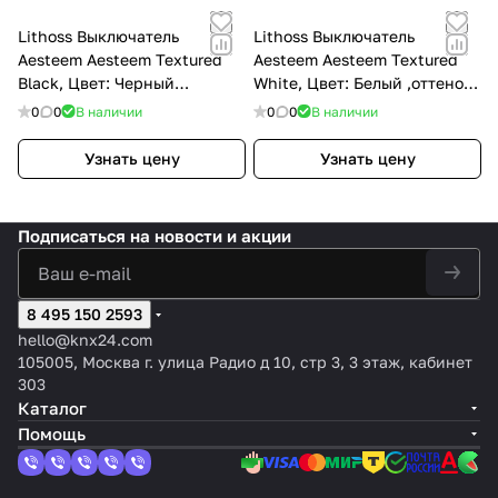
Lithoss Выключатель
Lithoss Выключатель
Aesteem Aesteem Textured
Aesteem Aesteem Textured
Black, Цвет: Черный
White, Цвет: Белый ,оттенок:
,оттенок: Текстурированный
Текстурированный
0
0
В наличии
0
0
В наличии
Узнать цену
Узнать цену
Подписаться
на новости и акции
8 495 150 2593
hello@knx24.com
105005, Москва г. улица Радио д 10, стр 3, 3 этаж, кабинет
303
Каталог
Помощь