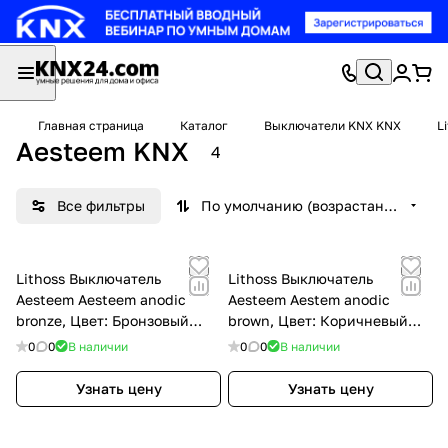
Главная страница
Каталог
Выключатели KNX KNX
L
Aesteem KNX
4
Все фильтры
По умолчанию (возрастание)
Lithoss Выключатель
Lithoss Выключатель
Aesteem Aesteem anodic
Aesteem Aestem anodic
bronze, Цвет: Бронзовый
brown, Цвет: Коричневый
,оттенок: Анодный
,оттенок: Анодный
0
0
В наличии
0
0
В наличии
Узнать цену
Узнать цену