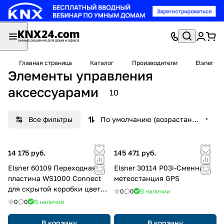
Главная страница
Каталог
Производители
Elsner
Элементы управления
аксессуарами
10
Все фильтры
По умолчанию (возрастание)
14 175 руб.
145 471 руб.
Elsner 60109 Переходная
Elsner 30114 P03i-Сменная
пластина WS1000 Connect
метеостанция GPS
для скрытой коробки цвета
0
0
В наличии
WS1000
0
0
В наличии
В корзину
В корзину