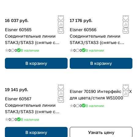
16 037 руб.
17 176 руб.
Elsner 60565
Elsner 60566
Соединительные линии
Соединительные линии
STAK3/STAS3 (снятые с
STAK3/STAS3 (снятые с
производства) для
производства) для
0
0
В наличии
0
0
В наличии
штекерной системы F-Con
штекерной системы F-Con
В корзину
В корзину
19 141 руб.
Elsner 70190 Интерфейс KNX
для цвета/стиля WS1000
Elsner 60567
Соединительные линии
0
0
В наличии
STAK3/STAS3 (снятые с
производства) для
0
0
В наличии
штекерной системы F-Con
В корзину
Узнать цену