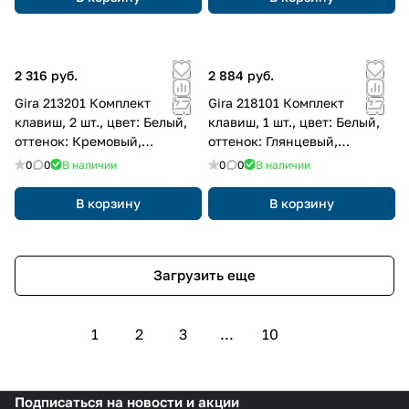
2 316 руб.
2 884 руб.
Gira 213201 Комплект
Gira 218101 Комплект
клавиш, 2 шт., цвет: Белый,
клавиш, 1 шт., цвет: Белый,
оттенок: Кремовый,
оттенок: Глянцевый,
глянцевый
кремовый
0
0
В наличии
0
0
В наличии
В корзину
В корзину
Загрузить еще
1
2
3
...
10
Подписаться
на новости и акции