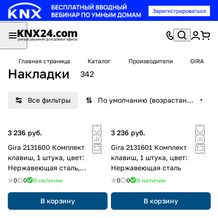
Главная страница
Каталог
Производители
GIRA
Накладки
342
Все фильтры
По умолчанию (возрастание)
3 236 руб.
3 236 руб.
Gira 2131600 Комплект
Gira 2131601 Комплект
клавиш, 1 штука, цвет:
клавиш, 1 штука, цвет:
Нержавеющая сталь,
Нержавеющая сталь
оттенок: Прозрачный
0
0
В наличии
0
0
В наличии
В корзину
В корзину