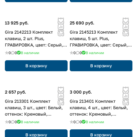
13 925 руб.
25 690 руб.
Gira 2142213 Комплект
Gira 2145213 Комплект
клавиш, 2 шт. Plus,
клавиш, 5 шт. Plus,
ГРАВИРОВКА, цвет: Серый,
ГРАВИРОВКА, цвет: Серый,
оттенок: Алюминиевый
оттенок: Алюминиевый
0
0
В наличии
0
0
В наличии
В корзину
В корзину
2 657 руб.
3 000 руб.
Gira 213301 Комплект
Gira 213401 Комплект
клавиш, 3 шт., цвет: Белый,
клавиш, 4 шт., цвет: Белый,
оттенок: Кремовый,
оттенок: Кремовый,
глянцевый
глянцевый
0
0
В наличии
0
0
В наличии
В корзину
В корзину