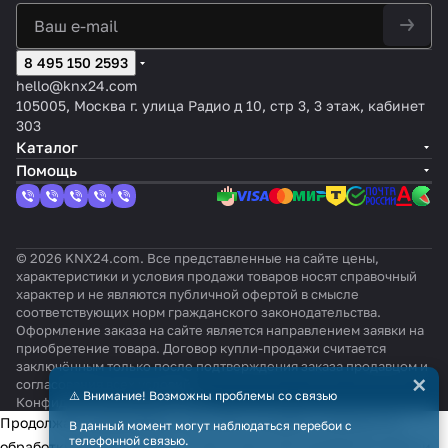
8 495 150 2593
hello@knx24.com
105005, Москва г. улица Радио д 10, стр 3, 3 этаж, кабинет
303
Каталог
Помощь
© 2026 KNX24.com. Все представленные на сайте цены,
характеристики и условия продажи товаров носят справочный
характер и не являются публичной офертой в смысле
соответствующих норм гражданского законодательства.
Оформление заказа на сайте является направлением заявки на
приобретение товара. Договор купли-продажи считается
заключённым только после подтверждения заказа продавцом и
×
согласования всех условий.
⚠️ Внимание! Возможны проблемы со связью
Конфиденциальность
Оферта
Продолжая использовать наш сайт, вы даёте согласие на
В данный момент могут наблюдаться перебои с
телефонной связью.
обработку файлов cookie в целях функционирования сайта и