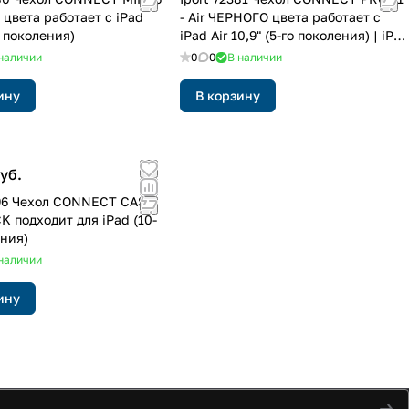
цвета работает с iPad
- Air ЧЕРНОГО цвета работает с
о поколения)
iPad Air 10,9" (5-го поколения) | iPad
Pro 11" (3-го поколения)
наличии
0
0
В наличии
ину
В корзину
уб.
396 Чехол CONNECT CASE
K подходит для iPad (10-
ения)
наличии
ину