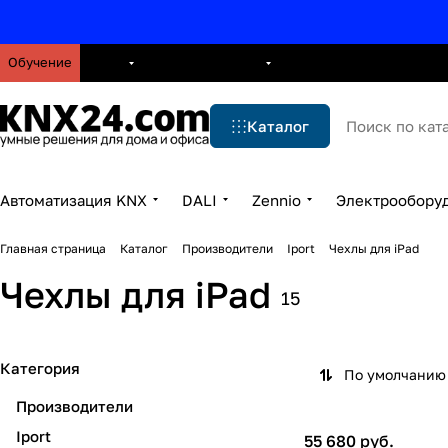
Обучение
О нас
Брошюры
Блог
Решения
Бренды
Ус
Каталог
Автоматизация KNX
DALI
Zennio
Электрообору
Главная страница
Каталог
Производители
Iport
Чехлы для iPad
Чехлы для iPad
15
Категория
По умолчанию 
Производители
Iport
55 680 руб.