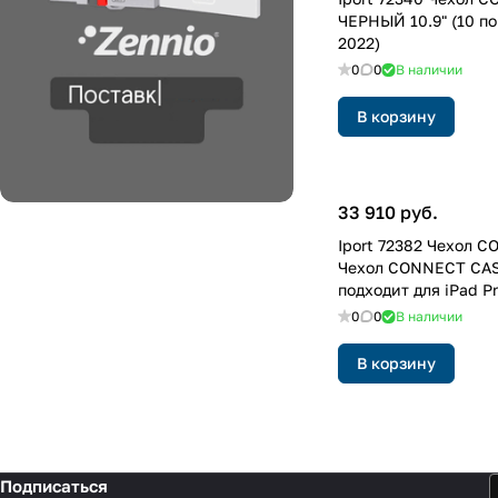
ЧЕРНЫЙ 10.9" (10 по
2022)
0
0
В наличии
В корзину
33 910 руб.
Iport 72382 Чехол 
Чехол CONNECT CAS
подходит для iPad Pro
поколения)
0
0
В наличии
В корзину
Подписаться