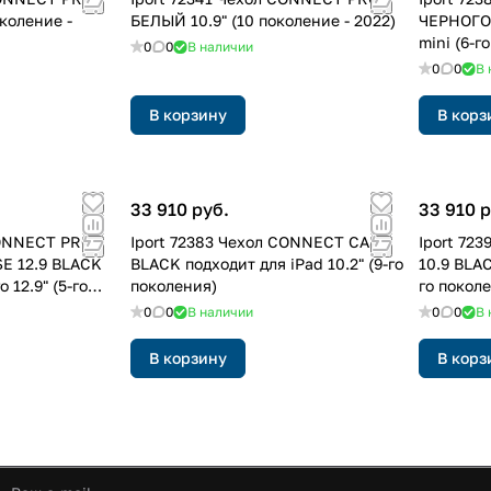
коление -
БЕЛЫЙ 10.9" (10 поколение - 2022)
ЧЕРНОГО 
mini (6-г
0
0
В наличии
0
0
В 
В корзину
В корз
33 910 руб.
33 910 р
CONNECT PRO
Iport 72383 Чехол CONNECT CASE
Iport 72
E 12.9 BLACK
BLACK подходит для iPad 10.2" (9-го
10.9 BLAC
 12.9" (5-го
поколения)
го покол
0
0
В наличии
0
0
В 
В корзину
В корз