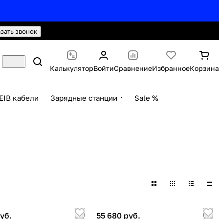
hello@knx24.com
Валюта: Рубли (RUB)
азать звонок
Калькулятор
Войти
Сравнение
Избранное
Корзина
EIB кабели
Зарядные станции
Sale %
уб.
55 680 руб.