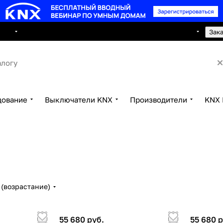
8 495 150 2593
луги
Сотрудничество
Контакты
Зак
дование
Выключатели KNX
Производители
KNX 
(возрастание)
55 680 руб.
55 680 р