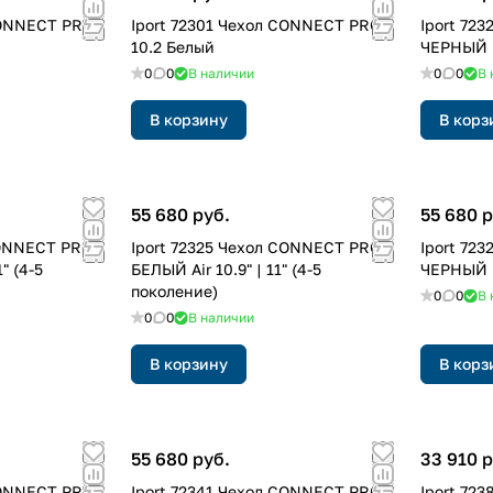
CONNECT PRO
Iport 72301 Чехол CONNECT PRO
Iport 72
10.2 Белый
ЧЕРНЫЙ M
0
0
В наличии
0
0
В 
В корзину
В корз
55 680 руб.
55 680 р
CONNECT PRO
Iport 72325 Чехол CONNECT PRO
Iport 72
" (4-5
БЕЛЫЙ Air 10.9" | 11" (4-5
ЧЕРНЫЙ P
поколение)
0
0
В 
0
0
В наличии
В корзину
В корз
55 680 руб.
33 910 р
CONNECT PRO
Iport 72341 Чехол CONNECT PRO
Iport 72