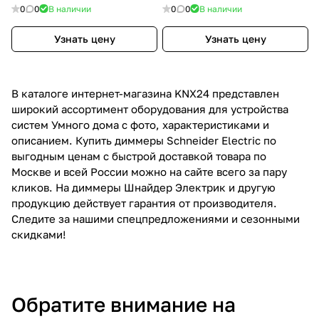
универсальный, скрытый
2 канала
0
0
В наличии
0
0
В наличии
монтаж, 3 бинарных входа,
KNX Secure
Узнать цену
Узнать цену
В каталоге интернет-магазина KNX24 представлен
широкий ассортимент оборудования для устройства
систем Умного дома с фото, характеристиками и
описанием. Купить диммеры Schneider Electric по
выгодным ценам с быстрой доставкой товара по
Москве и всей России можно на сайте всего за пару
кликов. На диммеры Шнайдер Электрик и другую
продукцию действует гарантия от производителя.
Следите за нашими спецпредложениями и сезонными
скидками!
Обратите внимание на