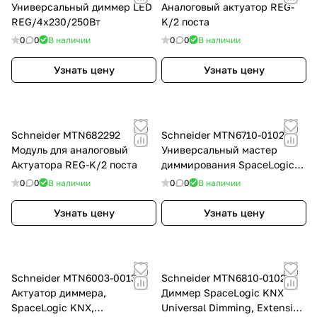
Универсальный диммер LED
Аналоговый актуатор REG-
REG/4x230/250Вт
K/2 поста
0
0
В наличии
0
0
В наличии
Узнать цену
Узнать цену
Schneider MTN682292
Schneider MTN6710-0102
Модуль для аналоговый
Универсальный мастер
Актуатора REG-K/2 поста
диммирования SpaceLogic
KNX, 2 канала
0
0
В наличии
0
0
В наличии
Узнать цену
Узнать цену
Schneider MTN6003-0013
Schneider MTN6810-0102
Актуатор диммера,
Диммер SpaceLogic KNX
SpaceLogic KNX,
Universal Dimming, Extension