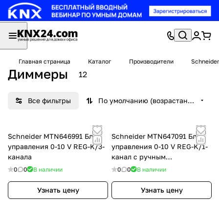
Главная страница
Каталог
Производители
Schneider
Диммеры
12
Все фильтры
По умолчанию (возрастание)
Schneider MTN646991 Блок
Schneider MTN647091 Блок
управления 0-10 V REG-K/3-
управления 0-10 V REG-K/1-
канала
канал с ручным
управлением
0
0
В наличии
0
0
В наличии
Узнать цену
Узнать цену