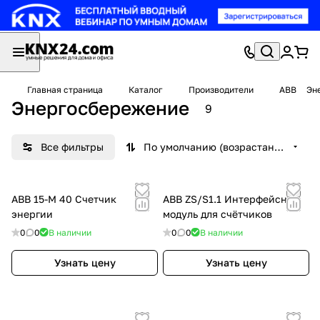
Главная страница
Каталог
Производители
ABB
Эн
Энергосбережение
9
Все фильтры
По умолчанию (возрастание)
ABB 15-M 40 Cчетчик
ABB ZS/S1.1 Интерфейсный
энергии
модуль для счётчиков
0
0
В наличии
0
0
В наличии
Узнать цену
Узнать цену