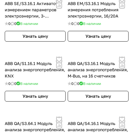
ABB SE/S3.16.1 Активатор с
ABB EM/S3.16.1 Модуль
измерением параметров
измерения потребления
электроэнергии, 3-
электроэнергии, 16/20А
канальный, 16/20AX
0
0
В наличии
0
0
В наличии
Узнать цену
Узнать цену
ABB QA/S1.16.1 Модуль
ABB QA/S3.16.1 Модуль
анализа энергопотребления,
анализа энергопотребления,
KNX
M-Bus, на 16 счетчиков
0
0
В наличии
0
0
В наличии
Узнать цену
Узнать цену
ABB QA/S3.64.1 Модуль
ABB QA/S4.16.1 Модуль
анализа энергопотребления,
анализа энергопотребления,