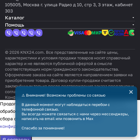
105005, Москва г. улица Радио д 10, стр 3, 3 этаж, кабинет
303
Каталог
Помощь
© 2026 KNX24.com. Все представленные на сайте цены,
характеристики и условия продажи товаров носят справочный
характер и не являются публичной офертой в смысле
соответствующих норм гражданского законодательства.
Оформление заказа на сайте является направлением заявки на
приобретение товара. Договор купли-продажи считается
заключённым только после подтверждения заказа продавцом и
×
согласования всех условий.
⚠️ Внимание! Возможны проблемы со связью
Конфиденциальность
Оферта
Продолжая использовать наш сайт, вы даёте согласие на
В данный момент могут наблюдаться перебои с
телефонной связью.
обработку файлов cookie в целях функционирования сайта и
Вы всегда можете связаться с нами через мессенджеры,
сбора статистики в соответствии с
политикой
написать на email или позвонить в Max
конфиденциальности
Спасибо за понимание!
Я согласен