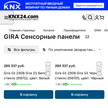
Главная страница
Каталог
Производители
GIRA
GI
GIRA Сенсорные панели
12
Все фильтры
По умолчанию (возрастание)
289 537 руб.
289 537 руб.
Gira G1 230В Gira G1 Белое
Gira G1 230В Gira G1 Черное
стекло 206712, цвет: Белый
стекло 206705, цвет: Чёрный
0
0
В наличии
0
0
В наличии
В корзину
В корзину