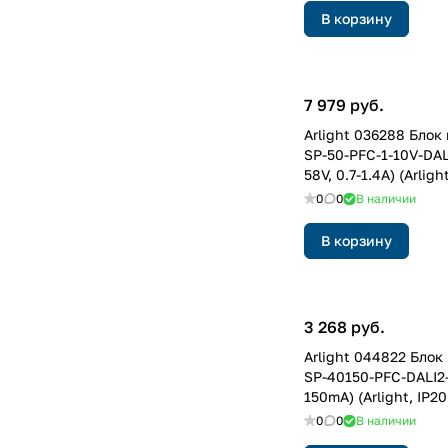
В корзину
7 979 руб.
Arlight 036288 Блок
SP-50-PFC-1-10V-DAL
58V, 0.7-1.4A) (Arlig
5 лет)
0
0
В наличии
В корзину
3 268 руб.
Arlight 044822 Блок
SP-40150-PFC-DALI2-
150mA) (Arlight, IP2
лет)
0
0
В наличии