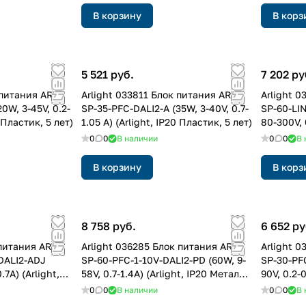
В корзину
В корз
5 521 руб.
7 202 ру
 питания ARJ-
Arlight 033811 Блок питания ARJ-
Arlight 0
0W, 3-45V, 0.2-
SP-35-PFC-DALI2-A (35W, 3-40V, 0.7-
SP-60-LI
0 Пластик, 5 лет)
1.05 A) (Arlight, IP20 Пластик, 5 лет)
80-300V, 
Металл, 5
0
0
В наличии
0
0
В 
В корзину
В корз
8 758 руб.
6 652 ру
 питания ARJ-
Arlight 036285 Блок питания ARJ-
Arlight 
DALI2-ADJ
SP-60-PFC-1-10V-DALI2-PD (60W, 9-
SP-30-PFC
.7A) (Arlight,
58V, 0.7-1.4A) (Arlight, IP20 Металл,
90V, 0.2-0
5 лет)
Металл, 5
0
0
В наличии
0
0
В 