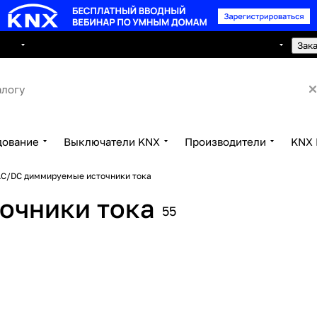
8 495 150 2593
луги
Сотрудничество
Контакты
Зак
дование
Выключатели KNX
Производители
KNX 
C/DC диммируемые источники тока
очники тока
55