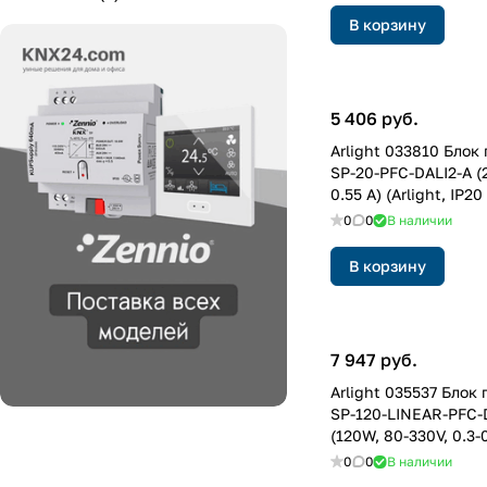
В корзину
5 406 руб.
Arlight 033810 Блок
SP-20-PFC-DALI2-A (2
0.55 A) (Arlight, IP2
0
0
В наличии
В корзину
7 947 руб.
Arlight 035537 Блок
SP-120-LINEAR-PFC-
(120W, 80-330V, 0.3-0
IP20 Металл, 5 лет)
0
0
В наличии