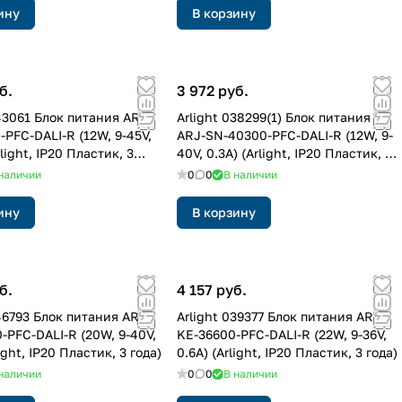
ину
В корзину
б.
3 972 руб.
043061 Блок питания ARJ-
Arlight 038299(1) Блок питания
-PFC-DALI-R (12W, 9-45V,
ARJ-SN-40300-PFC-DALI-R (12W, 9-
rlight, IP20 Пластик, 3
40V, 0.3A) (Arlight, IP20 Пластик, 3
года)
наличии
0
0
В наличии
ину
В корзину
б.
4 157 руб.
46793 Блок питания ARJ-
Arlight 039377 Блок питания ARJ-
-PFC-DALI-R (20W, 9-40V,
KE-36600-PFC-DALI-R (22W, 9-36V,
light, IP20 Пластик, 3 года)
0.6A) (Arlight, IP20 Пластик, 3 года)
наличии
0
0
В наличии