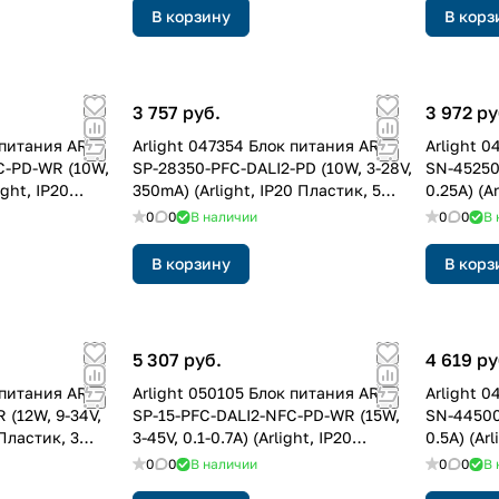
В корзину
В корз
3 757 руб.
3 972 ру
 питания ARJ-
Arlight 047354 Блок питания ARJ-
Arlight 
C-PD-WR (10W,
SP-28350-PFC-DALI2-PD (10W, 3-28V,
SN-45250
ight, IP20
350mA) (Arlight, IP20 Пластик, 5
0.25A) (A
лет)
года)
0
0
В наличии
0
0
В 
В корзину
В корз
5 307 руб.
4 619 ру
 питания ARJ-
Arlight 050105 Блок питания ARJ-
Arlight 0
 (12W, 9-34V,
SP-15-PFC-DALI2-NFC-PD-WR (15W,
SN-44500
 Пластик, 3
3-45V, 0.1-0.7A) (Arlight, IP20
0.5A) (Ar
Пластик, 5 лет)
0
0
В наличии
0
0
В 