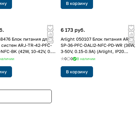
ину
В корзину
б.
6 173 руб.
58476 Блок питания для
Arlight 050107 Блок питания ARJ-
 систем ARJ-TR-42-PFC-
SP-36-PFC-DALI2-NFC-PD-WR (36W,
NFC-BK (42W, 10-42V, 0.3-
3-50V, 0.15-0.9A) (Arlight, IP20
R) (Arlight, IP20 Пластик, 5
Пластик, 5 лет)
наличии
0
0
В наличии
ину
В корзину