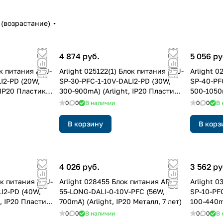
(возрастание)
4 874 руб.
5 056 ру
ок питания ARJ-
Arlight 025122(1) Блок питания ARJ-
Arlight 0
I2-PD (20W,
SP-30-PFC-1-10V-DALI2-PD (30W,
SP-40-PF
 IP20 Пластик,
300-900mA) (Arlight, IP20 Пластик,
500-1050m
5 лет)
5 лет)
0
0
В наличии
0
0
В 
В корзину
В корз
4 026 руб.
3 562 ру
ок питания ARJ-
Arlight 028455 Блок питания ARJ-
Arlight 
I2-PD (40W,
55-LONG-DALI-0-10V-PFC (56W,
SP-10-PF
, IP20 Пластик,
700mA) (Arlight, IP20 Металл, 7 лет)
100-440mA
5 лет)
0
0
В наличии
0
0
В 