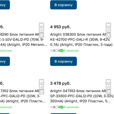
ину
В корзину
б.
4 953 руб.
036290 Блок питания ARJ-
Arlight 038300 Блок питания ARJ-
-1-10V-DALI2-PD (70W, 9-
KE-42700-PFC-DALI-R (30W, 9-42V,
.4A) (Arlight, IP20 Металл,
0.7A) (Arlight, IP20 Пластик, 3 года)
наличии
0
0
В наличии
ину
В корзину
б.
3 478 руб.
47352 Блок питания ARJ-
Arlight 047353 Блок питания ARJ-
-PFC-DALI2-PD (10W, 3-
SP-33300-PFC-DALI2-PD (10W, 3-33V,
A) (Arlight, IP20 Пластик,
300mA) (Arlight, IP20 Пластик, 5
лет)
наличии
0
0
В наличии