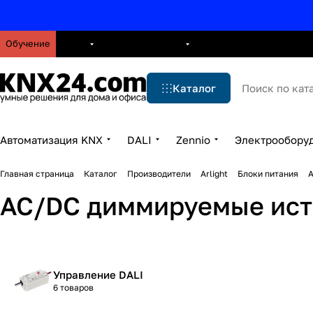
Обучение
О нас
Брошюры
Блог
Решения
Бренды
Ус
Каталог
Автоматизация KNX
DALI
Zennio
Электрообору
Главная страница
Каталог
Производители
Arlight
Блоки питания
A
AC/DC диммируемые ист
Управление DALI
6 товаров