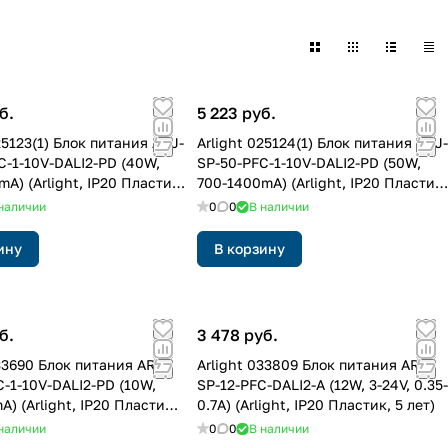
б.
5 223 руб.
25123(1) Блок питания ARJ-
Arlight 025124(1) Блок питания ARJ-
C-1-10V-DALI2-PD (40W,
SP-50-PFC-1-10V-DALI2-PD (50W,
A) (Arlight, IP20 Пластик,
700-1400mA) (Arlight, IP20 Пластик,
5 лет)
наличии
0
0
В наличии
ину
В корзину
б.
3 478 руб.
033690 Блок питания ARJ-
Arlight 033809 Блок питания ARJ-
C-1-10V-DALI2-PD (10W,
SP-12-PFC-DALI2-A (12W, 3-24V, 0.35-
) (Arlight, IP20 Пластик,
0.7A) (Arlight, IP20 Пластик, 5 лет)
наличии
0
0
В наличии