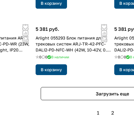
В корзину
В корз
5 381 руб.
5 381 ру
 питания ARJ-
Arlight 055293 Блок питания для
Arlight 0
C-PD-WR (23W,
трековых систем ARJ-TR-42-PFC-
трековых
ight, IP20
DALI2-PD-NFC-WH (42W, 10-42V, 0.3-
DALI2-PD-
1.05 A, 4TR) (Arlight, IP20 Пластик,
1.05A, 4T
0
0
В наличии
0
0
В 
5 лет)
лет)
В корзину
В корз
Загрузить еще
1
2