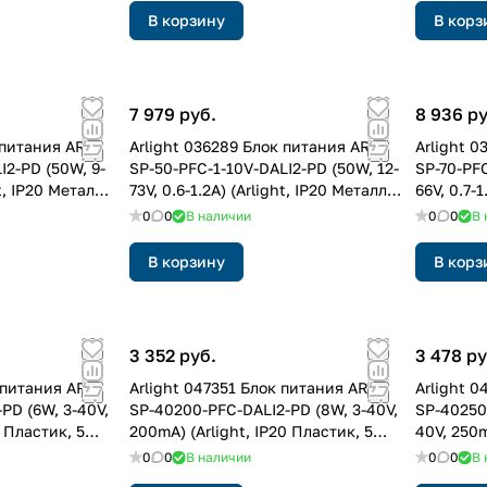
В корзину
В корз
7 979 руб.
8 936 ру
 питания ARJ-
Arlight 036289 Блок питания ARJ-
Arlight 
I2-PD (50W, 9-
SP-50-PFC-1-10V-DALI2-PD (50W, 12-
SP-70-PFC
ht, IP20 Металл,
73V, 0.6-1.2A) (Arlight, IP20 Металл,
66V, 0.7-1
5 лет)
5 лет)
0
0
В наличии
0
0
В 
В корзину
В корз
3 352 руб.
3 478 ру
 питания ARJ-
Arlight 047351 Блок питания ARJ-
Arlight 0
PD (6W, 3-40V,
SP-40200-PFC-DALI2-PD (8W, 3-40V,
SP-40250
0 Пластик, 5
200mA) (Arlight, IP20 Пластик, 5
40V, 250m
лет)
5 лет)
0
0
В наличии
0
0
В 