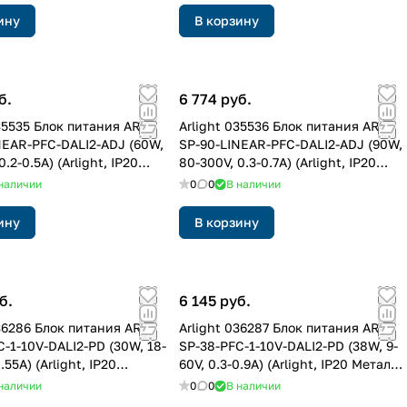
ину
В корзину
б.
6 774 руб.
35535 Блок питания ARJ-
Arlight 035536 Блок питания ARJ-
NEAR-PFC-DALI2-ADJ (60W,
SP-90-LINEAR-PFC-DALI2-ADJ (90W,
0.2-0.5A) (Arlight, IP20
80-300V, 0.3-0.7A) (Arlight, IP20
 лет)
Металл, 5 лет)
наличии
0
0
В наличии
ину
В корзину
б.
6 145 руб.
036286 Блок питания ARJ-
Arlight 036287 Блок питания ARJ-
-1-10V-DALI2-PD (30W, 18-
SP-38-PFC-1-10V-DALI2-PD (38W, 9-
.55A) (Arlight, IP20
60V, 0.3-0.9A) (Arlight, IP20 Металл,
 лет)
5 лет)
наличии
0
0
В наличии