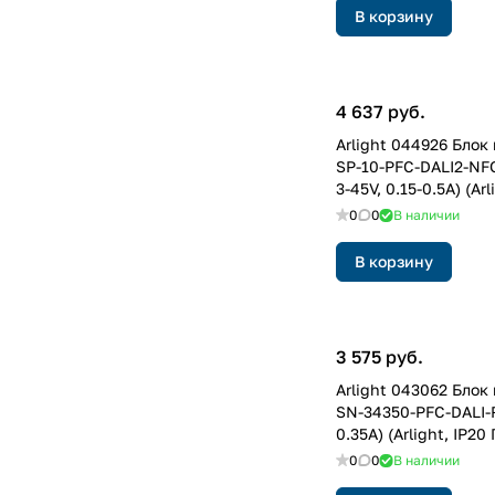
В корзину
4 637 руб.
Arlight 044926 Блок
SP-10-PFC-DALI2-NF
3-45V, 0.15-0.5A) (Arl
Пластик, 5 лет)
0
0
В наличии
В корзину
3 575 руб.
Arlight 043062 Блок
SN-34350-PFC-DALI-R
0.35A) (Arlight, IP20
года)
0
0
В наличии