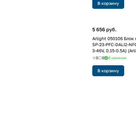
В корзину
5 656 руб.
Arlight 050106 Блок
SP-23-PFC-DALI2-NF
3-46V, 0.15-0.5A) (Arl
Пластик, 5 лет)
0
0
В наличии
В корзину