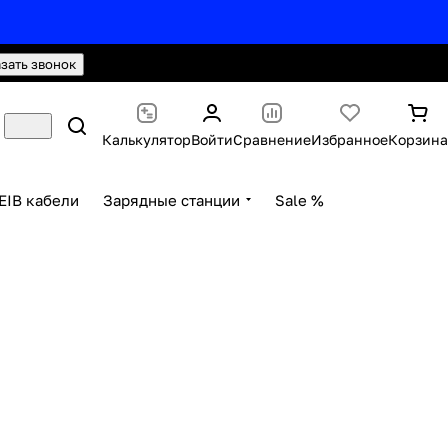
hello@knx24.com
Валюта: Рубли (RUB)
азать звонок
Калькулятор
Войти
Сравнение
Избранное
Корзина
EIB кабели
Зарядные станции
Sale %