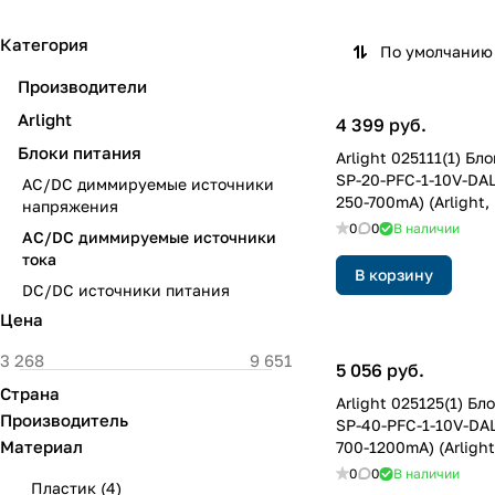
Категория
По умолчанию 
Производители
Arlight
4 399 руб.
Блоки питания
Arlight 025111(1) Бл
SP-20-PFC-1-10V-DAL
AC/DC диммируемые источники
250-700mA) (Arlight,
напряжения
5 лет)
0
0
В наличии
AC/DC диммируемые источники
тока
В корзину
DC/DC источники питания
Цена
5 056 руб.
Страна
Arlight 025125(1) Бл
Производитель
SP-40-PFC-1-10V-DAL
Материал
700-1200mA) (Arlight
5 лет)
0
0
В наличии
Пластик
(
4
)