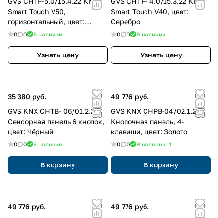
GVS CHTF-5.0/15.4.22 KNX
GVS CHTF- 4.0/15.3.22 KNX
Smart Touch V50,
Smart Touch V40, цвет:
горизонтальный, цвет:
Серебро
Серебро
0
0
В наличии
0
0
В наличии
Узнать цену
Узнать цену
35 380 руб.
49 776 руб.
GVS KNX CHTB- 06/01.2.21
GVS KNX CHPB-04/02.1.24
Сенсорная панель 6 кнопок,
Кнопочная панель, 4-
цвет: Чёрный
клавиши, цвет: Золото
0
0
В наличии
0
0
В наличии: 1
В корзину
В корзину
49 776 руб.
49 776 руб.