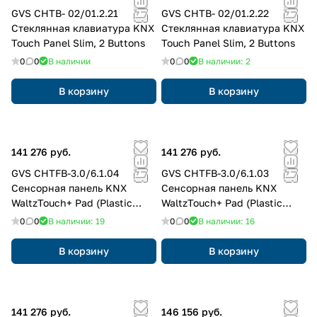
GVS CHTB- 02/01.2.21
GVS CHTB- 02/01.2.22
Стеклянная клавиатура KNX
Стеклянная клавиатура KNX
Touch Panel Slim, 2 Buttons
Touch Panel Slim, 2 Buttons
0
0
В наличии
0
0
В наличии: 2
В корзину
В корзину
141 276 руб.
141 276 руб.
GVS CHTFB-3.0/6.1.04
GVS CHTFB-3.0/6.1.03
Cенсорная панель KNX
Cенсорная панель KNX
WaltzTouch+ Pad (Plastic
WaltzTouch+ Pad (Plastic
Button)
Button)
0
0
В наличии: 19
0
0
В наличии: 16
В корзину
В корзину
141 276 руб.
146 156 руб.