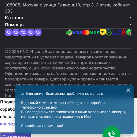
105005, Москва г. улица Радио д 10, стр 3, 3 этаж, кабинет
303
Каталог
Помощь
© 2026 KNX24.com. Все представленные на сайте цены,
характеристики и условия продажи товаров носят справочный
характер и не являются публичной офертой в смысле
соответствующих норм гражданского законодательства.
Оформление заказа на сайте является направлением заявки на
приобретение товара. Договор купли-продажи считается
заключённым только после подтверждения заказа продавцом и
×
согласования всех условий.
⚠️ Внимание! Возможны проблемы со связью
Конфиденциальность
Оферта
Продолжая использовать наш сайт, вы даёте согласие на
В данный момент могут наблюдаться перебои с
телефонной связью.
обработку файлов cookie в целях функционирования сайта и
Вы всегда можете связаться с нами через мессенджеры,
сбора статистики в соответствии с
политикой
написать на email или позвонить в Max
конфиденциальности
Спасибо за понимание!