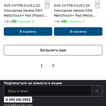
GVS CHTFB-3.0/6.1.02
GVS CHTFB-3.0/6.1.24
Cенсорная панель KNX
Cенсорная панель KNX
WaltzTouch+ Pad (Plastic
WaltzTouch+ Pad (Metal
Button)
Button)
0
0
В наличии: 15
0
0
В наличии: 17
В корзину
В корзину
Загрузить еще
1
2
Подписаться
на новости и акции
8 495 150 2593
hello@knx24.com