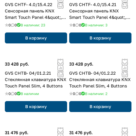
GVS CHTF- 4.0/15.4.22
GVS CHTF- 4.0/15.4.21
Cенсорная панель KNX
Cенсорная панель KNX
Smart Touch Panel 4&quot;,
Smart Touch Panel 4&quot;,
V40, lite
V40, lite
0
0
В наличии: 23
0
0
В наличии: 3
В корзину
В корзину
33 428 руб.
33 428 руб.
GVS CHTB- 04/01.2.21
GVS CHTB- 04/01.2.22
Стеклянная клавиатура KNX
Стеклянная клавиатура KNX
Touch Panel Slim, 4 Buttons
Touch Panel Slim, 4 Buttons
0
0
В наличии
0
0
В наличии: 2
В корзину
В корзину
31 476 руб.
31 476 руб.