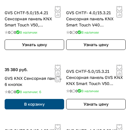
GVS CHTF-5.0/15.4.21
GVS CHTF- 4.0/15.3.21
Сенсорная панель KNX
Сенсорная панель KNX
Smart Touch V50,
Smart Touch V40
горизонтальный, цвет:
Серебристый, цвет: Чёрный
0
0
В наличии
0
0
В наличии
Чёрный
Узнать цену
Узнать цену
35 380 руб.
GVS CHTF-5.0/15.3.21
Сенсорная панель GVS KNX
GVS KNX Сенсорная панель
KNX Smart Touch V50
6 кнопок
Черный, цвет: Чёрный
0
0
В наличии
0
0
В наличии: 6
В корзину
Узнать цену