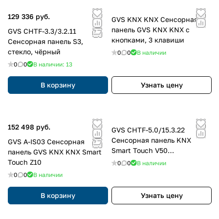
129 336 руб.
GVS KNX KNX Сенсорная
панель GVS KNX KNX с
GVS CHTF-3.3/3.2.11
кнопками, 3 клавиши
Сенсорная панель S3,
стекло, чёрный
0
0
В наличии
0
0
В наличии: 13
В корзину
Узнать цену
152 498 руб.
GVS CHTF-5.0/15.3.22
Сенсорная панель KNX
GVS A-IS03 Сенсорная
Smart Touch V50
панель GVS KNX KNX Smart
Серебристый, цвет: Серебро
Touch Z10
0
0
В наличии
0
0
В наличии
В корзину
Узнать цену