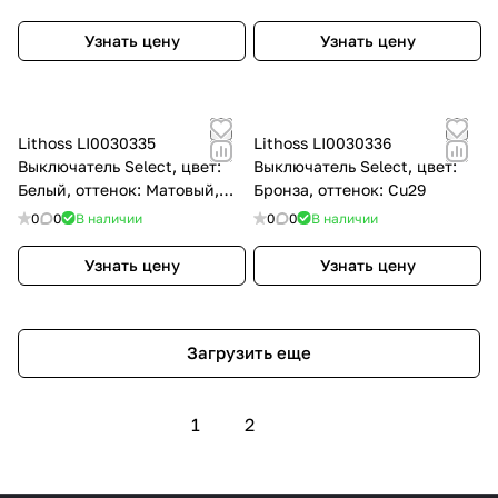
Узнать цену
Узнать цену
Lithoss LI0030335
Lithoss LI0030336
Выключатель Select, цвет:
Выключатель Select, цвет:
Белый, оттенок: Матовый,
Бронза, оттенок: Cu29
9010
0
0
В наличии
0
0
В наличии
Узнать цену
Узнать цену
Загрузить еще
1
2