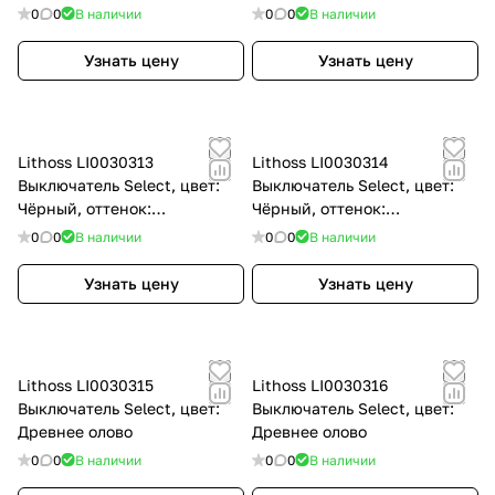
0
0
В наличии
0
0
В наличии
Узнать цену
Узнать цену
Lithoss LI0030313
Lithoss LI0030314
Выключатель Select, цвет:
Выключатель Select, цвет:
Чёрный, оттенок:
Чёрный, оттенок:
Текстурированный
Текстурированный
0
0
В наличии
0
0
В наличии
Узнать цену
Узнать цену
Lithoss LI0030315
Lithoss LI0030316
Выключатель Select, цвет:
Выключатель Select, цвет:
Древнее олово
Древнее олово
0
0
В наличии
0
0
В наличии