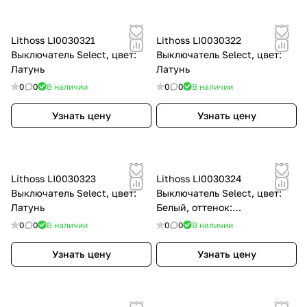
Lithoss LI0030321
Lithoss LI0030322
Выключатель Select, цвет:
Выключатель Select, цвет:
Латунь
Латунь
0
0
В наличии
0
0
В наличии
Узнать цену
Узнать цену
Lithoss LI0030323
Lithoss LI0030324
Выключатель Select, цвет:
Выключатель Select, цвет:
Латунь
Белый, оттенок:
Текстурированный, RAL9010
0
0
В наличии
0
0
В наличии
Узнать цену
Узнать цену