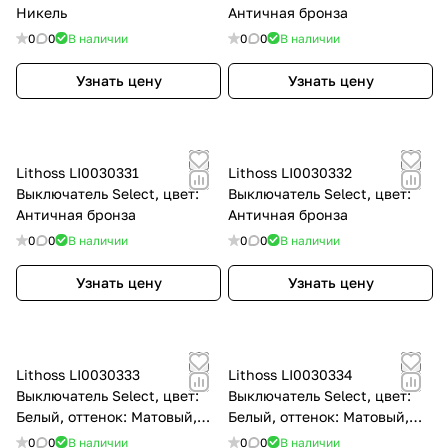
Никель
Античная бронза
0
0
В наличии
0
0
В наличии
Узнать цену
Узнать цену
Lithoss LI0030331
Lithoss LI0030332
Выключатель Select, цвет:
Выключатель Select, цвет:
Античная бронза
Античная бронза
0
0
В наличии
0
0
В наличии
Узнать цену
Узнать цену
Lithoss LI0030333
Lithoss LI0030334
Выключатель Select, цвет:
Выключатель Select, цвет:
Белый, оттенок: Матовый,
Белый, оттенок: Матовый,
9010
9010
0
0
В наличии
0
0
В наличии