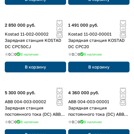
2 850 000 руб.
1 491 000 руб.
Kostad 11-002-00002
Kostad 11-002-00001
Зарядная станция KOSTAD
Зарядная станция KOSTAD
DC CPC50CJ
DC CPC20
0
0
В наличии
0
0
В наличии
В корзину
В корзину
5 300 000 руб.
4 360 000 руб.
ABB 004-003-00002
ABB 004-003-00001
Зарядная станция
Зарядная станция
постоянного тока (DC) ABB
постоянного тока (DC) ABB
Terra 53 CJG, цвет: Серый,
Terra 23 CJG, цвет: Серый,
0
0
В наличии
0
0
В наличии
оттенок: Светлый
оттенок: Светлый