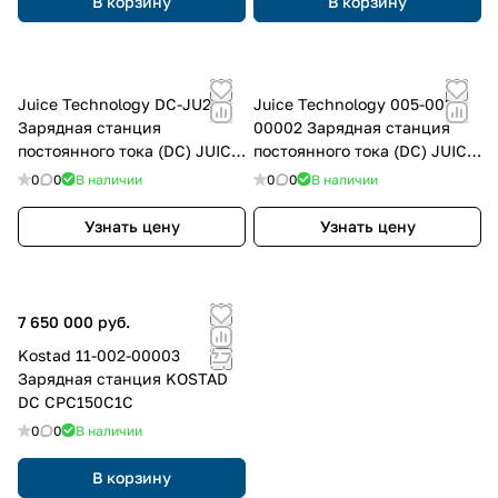
В корзину
В корзину
Juice Technology DC-JU2PR
Juice Technology 005-003-
Зарядная станция
00002 Зарядная станция
постоянного тока (DC) JUICE
постоянного тока (DC) JUICE
ULTRA DC-JU2PR, цвет:
ULTRA DC-JU3PR, цвет:
0
0
В наличии
0
0
В наличии
Черный (возможен выбор по
Черный (возможен выбор по
RAL)
RAL)
Узнать цену
Узнать цену
7 650 000 руб.
Kostad 11-002-00003
Зарядная станция KOSTAD
DC CPC150C1C
0
0
В наличии
В корзину