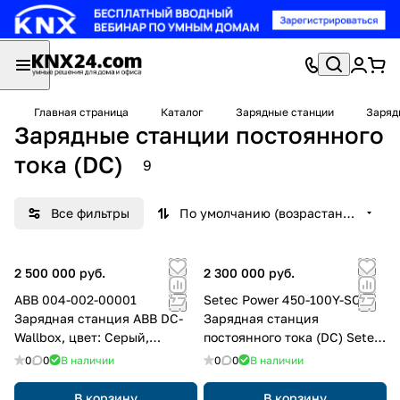
Главная страница
Каталог
Зарядные станции
Заряд
Зарядные станции постоянного
тока (DC)
9
Все фильтры
По умолчанию (возрастание)
2 500 000 руб.
2 300 000 руб.
ABB 004-002-00001
Setec Power 450-100Y-SC
Зарядная станция ABB DC-
Зарядная станция
Wallbox, цвет: Серый,
постоянного тока (DC) Setec
оттенок: Светлый
Power 450-100Y-SC, цвет:
0
0
В наличии
0
0
В наличии
Черный (возможен выбор по
RAL)
В корзину
В корзину