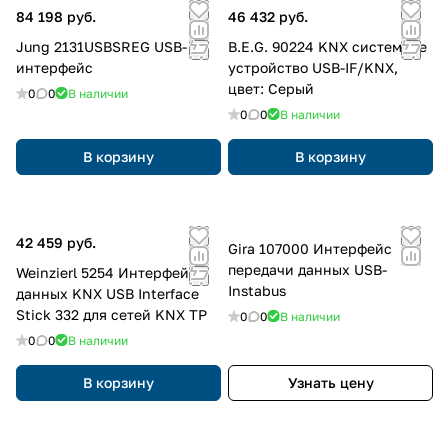
84 198 руб.
46 432 руб.
Jung 2131USBSREG USB-
B.E.G. 90224 KNX системное
интерфейс
устройство USB-IF/KNX,
цвет: Серый
0
0
В наличии
0
0
В наличии
В корзину
В корзину
42 459 руб.
Gira 107000 Интерфейс
передачи данных USB-
Weinzierl 5254 Интерфейс
Instabus
данных KNX USB Interface
Stick 332 для сетей KNX TP
0
0
В наличии
0
0
В наличии
В корзину
Узнать цену