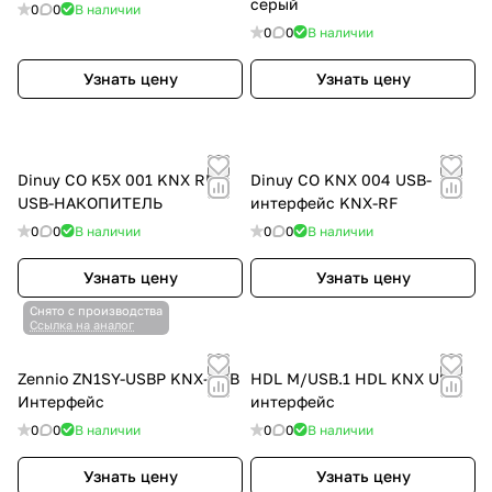
серый
0
0
В наличии
0
0
В наличии
Узнать цену
Узнать цену
Dinuy CO K5X 001 KNX RF
Dinuy CO KNX 004 USB-
USB-НАКОПИТЕЛЬ
интерфейс KNX-RF
0
0
В наличии
0
0
В наличии
Узнать цену
Узнать цену
Снято с производства
Ссылка на аналог
Zennio ZN1SY-USBP KNX-USB
HDL M/USB.1 HDL KNX USB
Интерфейс
интерфейс
0
0
В наличии
0
0
В наличии
Узнать цену
Узнать цену