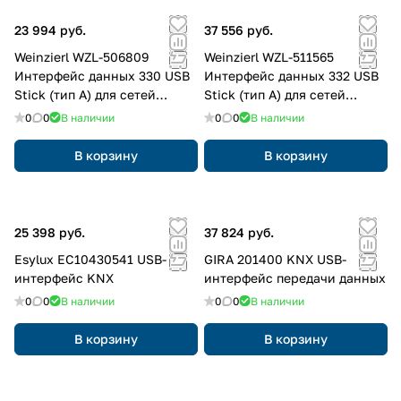
23 994 руб.
37 556 руб.
Weinzierl WZL-506809
Weinzierl WZL-511565
Интерфейс данных 330 USB
Интерфейс данных 332 USB
Stick (тип A) для сетей
Stick (тип A) для сетей
KNX/EIB
KNX/EIB
0
0
В наличии
0
0
В наличии
В корзину
В корзину
25 398 руб.
37 824 руб.
Esylux EC10430541 USB-
GIRA 201400 KNX USB-
интерфейс KNX
интерфейс передачи данных
0
0
В наличии
0
0
В наличии
В корзину
В корзину