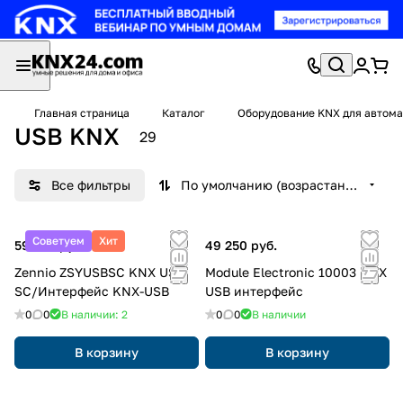
Главная страница
Каталог
Оборудование KNX для автома
USB KNX
29
Все фильтры
По умолчанию (возрастание)
Советуем
Хит
59 254 руб.
49 250 руб.
Zennio ZSYUSBSC KNX USB
Module Electronic 10003 KNX
SC/Интерфейс KNX-USB
USB интерфейс
0
0
В наличии: 2
0
0
В наличии
В корзину
В корзину