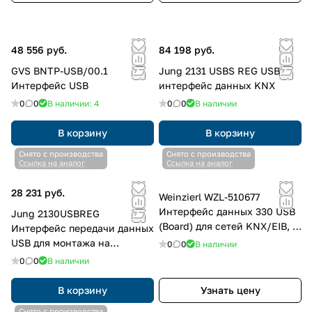
48 556 руб.
84 198 руб.
GVS BNTP-USB/00.1
Jung 2131 USBS REG USB-
Интерфейс USB
интерфейс данных KNX
0
0
В наличии: 4
0
0
В наличии
В корзину
В корзину
Снято с производства
Снято с производства
Ссылка на аналог
Ссылка на аналог
28 231 руб.
Weinzierl WZL-510677
Интерфейс данных 330 USB
Jung 2130USBREG
(Board) для сетей KNX/EIB, в
Интерфейс передачи данных
бескорпусном исполнении
USB для монтажа на
0
0
В наличии
несущую шину
0
0
В наличии
В корзину
Узнать цену
Снято с производства