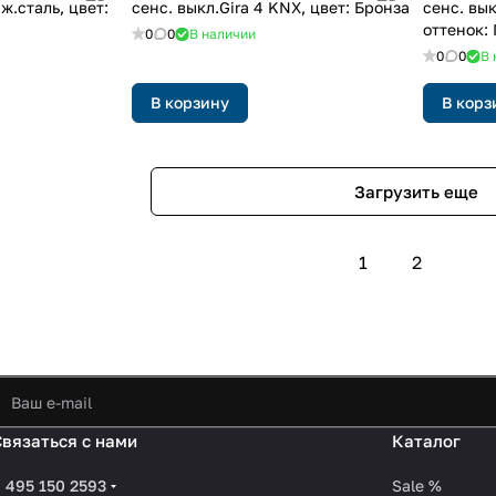
ж.сталь, цвет:
сенс. выкл.Gira 4 KNX, цвет: Бронза
сенс. вык
оттенок:
0
0
В наличии
0
0
В 
В корзину
В корз
Загрузить еще
1
2
Связаться с нами
Каталог
 495 150 2593
Sale %