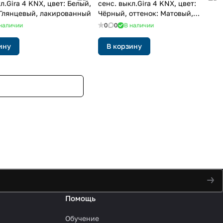
л.Gira 4 KNX, цвет: Белый,
сенс. выкл.Gira 4 KNX, цвет:
 Глянцевый, лакированный
Чёрный, оттенок: Матовый,
лакированный
наличии
0
0
В наличии
ину
В корзину
Помощь
Обучение