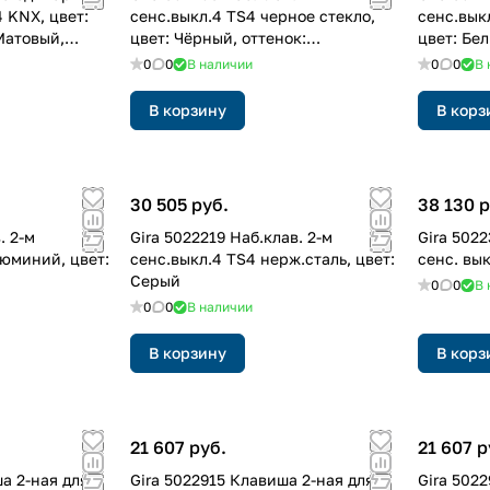
4 KNX, цвет:
сенс.выкл.4 TS4 черное стекло,
сенс.вык
Матовый,
цвет: Чёрный, оттенок:
цвет: Бе
Лакированный
0
0
В наличии
0
0
В 
В корзину
В корз
30 505 руб.
38 130 р
. 2-м
Gira 5022219 Hаб.клав. 2-м
Gira 502
люминий, цвет:
сенс.выкл.4 TS4 нерж.сталь, цвет:
сенс. вык
Серый
0
0
В 
0
0
В наличии
В корзину
В корз
21 607 руб.
21 607 р
а 2-ная для
Gira 5022915 Клавиша 2-ная для
Gira 502