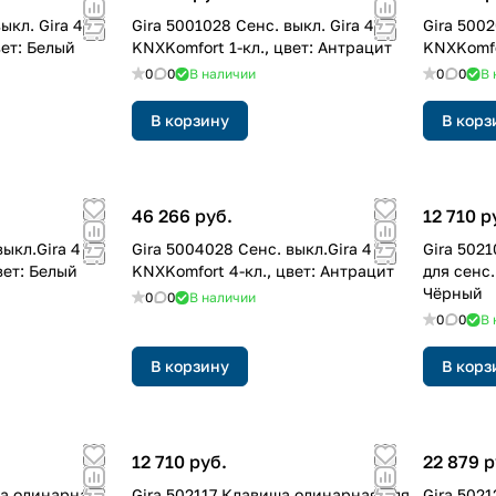
ыкл. Gira 4
Gira 5001028 Cенс. выкл. Gira 4
Gira 5002
вет: Белый
KNXKomfort 1-кл., цвет: Антрацит
KNXKomfo
0
0
В наличии
0
0
В 
В корзину
В корз
46 266 руб.
12 710 р
выкл.Gira 4
Gira 5004028 Cенс. выкл.Gira 4
Gira 502
вет: Белый
KNXKomfort 4-кл., цвет: Антрацит
для сенс.
Чёрный
0
0
В наличии
0
0
В 
В корзину
В корз
12 710 руб.
22 879 р
ша одинарная
Gira 502117 Клавиша одинарная для
Gira 502