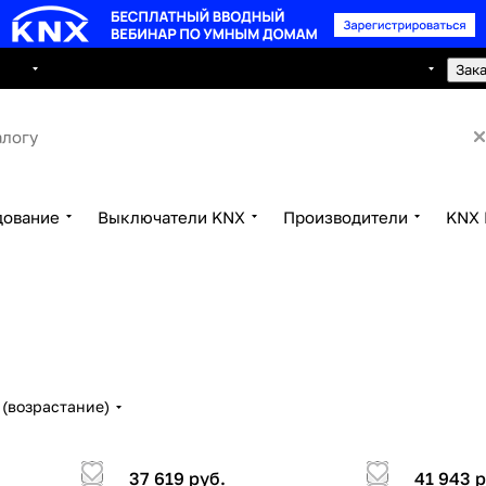
8 495 150 2593
луги
Сотрудничество
Контакты
Зак
дование
Выключатели KNX
Производители
KNX 
(возрастание)
37 619 руб.
41 943 р