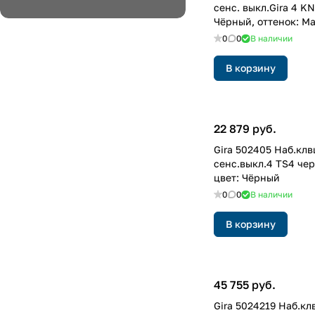
сенс. выкл.Gira 4 KN
Чёрный, оттенок: М
лакированный
0
0
В наличии
В корзину
22 879 руб.
Gira 502405 Наб.клв
сенс.выкл.4 TS4 чер
цвет: Чёрный
0
0
В наличии
В корзину
45 755 руб.
Gira 5024219 Наб.кл