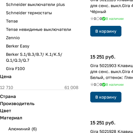
Schneider выключатели plus
для сенс. выкл.Gira 
Чёрный
Schneider термостаты
0
0
В наличии
Tense
Tense невидимые выключатели
В корзину
Zennio
Berker Easy
Berker S.1/B.3/B.7/ K.1/K.5/
15 251 руб.
Q.1/Q.3/Q.7
Gira 5021903 Клави
Gira F100
для сенс. выкл.Gira 
Цена
Белый, оттенок: Гля
лакированный
0
0
В наличии
Страна
В корзину
Производитель
Цвет
Материал
15 251 руб.
Алюминий
(
6
)
Gira 5021928 Клави