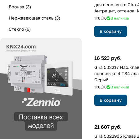
для сенс. выкл.Gira 
Бронза
(
3
)
Антрацит, оттенок: 
лакированный
Нержавеющая сталь
(
3
)
0
0
В наличии
Стекло
(
6
)
В корзину
16 523 руб.
Gira 502217 Hаб.клав
сенс.выкл.4 TS4 ал
Серый
0
0
В наличии
В корзину
21 607 руб.
Gira 5022905 Клавиш