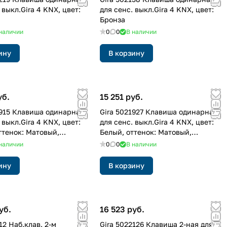
 выкл.Gira 4 KNX, цвет:
для сенс. выкл.Gira 4 KNX, цвет:
Бронза
наличии
0
0
В наличии
ину
В корзину
уб.
15 251 руб.
1915 Клавиша одинарная
Gira 5021927 Клавиша одинарная
 выкл.Gira 4 KNX, цвет:
для сенс. выкл.Gira 4 KNX, цвет:
ттенок: Матовый,
Белый, оттенок: Матовый,
анный
лакированный
наличии
0
0
В наличии
ину
В корзину
уб.
16 523 руб.
12 Hаб.клав. 2-м
Gira 5022126 Клавиша 2-ная для