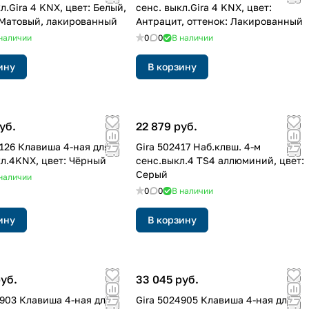
л.Gira 4 KNX, цвет: Белый,
сенс. выкл.Gira 4 KNX, цвет:
 Матовый, лакированный
Антрацит, оттенок: Лакированный
наличии
0
0
В наличии
ину
В корзину
уб.
22 879 руб.
4126 Клавиша 4-ная для
Gira 502417 Наб.клвш. 4-м
кл.4KNX, цвет: Чёрный
сенс.выкл.4 TS4 аллюминий, цвет:
Серый
наличии
0
0
В наличии
ину
В корзину
руб.
33 045 руб.
4903 Клавиша 4-ная для
Gira 5024905 Клавиша 4-ная для