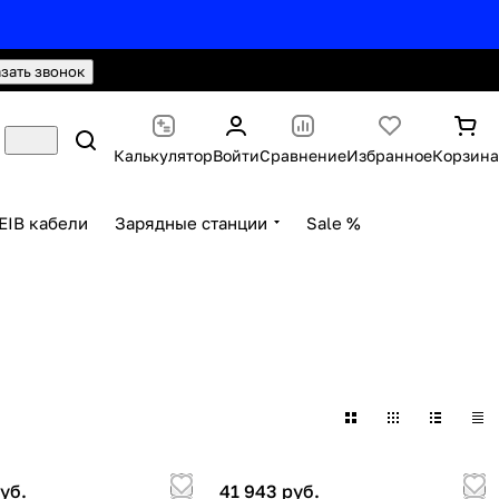
hello@knx24.com
Валюта: Рубли (RUB)
азать звонок
Калькулятор
Войти
Сравнение
Избранное
Корзина
EIB кабели
Зарядные станции
Sale %
уб.
41 943 руб.