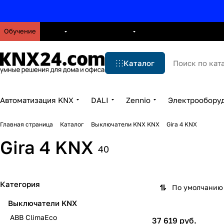
Обучение
О нас
Брошюры
Блог
Решения
Бренды
Ус
Каталог
Автоматизация KNX
DALI
Zennio
Электрообору
Главная страница
Каталог
Выключатели KNX KNX
Gira 4 KNX
Gira 4 KNX
40
Категория
По умолчанию 
Выключатели KNX
ABB ClimaEco
37 619 руб.