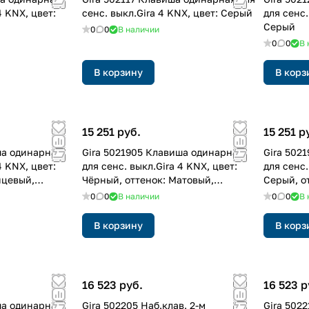
4 KNX, цвет:
сенс. выкл.Gira 4 KNX, цвет: Серый
для сенс.
Серый
0
0
В наличии
0
0
В 
В корзину
В корз
15 251 руб.
15 251 р
ша одинарная
Gira 5021905 Клавиша одинарная
Gira 502
4 KNX, цвет:
для сенс. выкл.Gira 4 KNX, цвет:
для сенс.
нцевый,
Чёрный, оттенок: Матовый,
Серый, о
лакированный
лакиров
0
0
В наличии
0
0
В 
В корзину
В корз
16 523 руб.
16 523 р
ша одинарная
Gira 502205 Hаб.клав. 2-м
Gira 5022