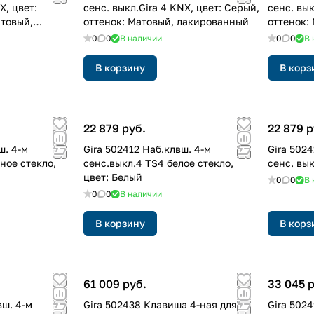
X, цвет:
сенс. выкл.Gira 4 KNX, цвет: Серый,
сенс. вык
атовый,
оттенок: Матовый, лакированный
оттенок:
0
0
В наличии
0
0
В 
В корзину
В корз
22 879 руб.
22 879 р
ш. 4-м
Gira 502412 Наб.клвш. 4-м
Gira 502
ное стекло,
сенс.выкл.4 TS4 белое стекло,
сенс. вы
цвет: Белый
0
0
В 
0
0
В наличии
В корзину
В корз
61 009 руб.
33 045 
вш. 4-м
Gira 502438 Клавиша 4-ная для
Gira 502