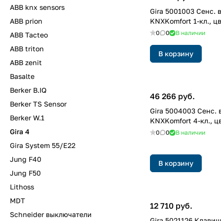
ABB knx sensors
Gira 5001003 Cенс. в
ABB prion
KNXKomfort 1-кл., ц
0
0
В наличии
ABB Tacteo
ABB triton
В корзину
ABB zenit
Basalte
Berker B.IQ
46 266 руб.
Berker TS Sensor
Gira 5004003 Cенс. 
Berker W.1
KNXKomfort 4-кл., ц
Gira 4
0
0
В наличии
Gira System 55/E22
Jung F40
В корзину
Jung F50
Lithoss
MDT
12 710 руб.
Schneider выключатели
Gira 5021126 Клави