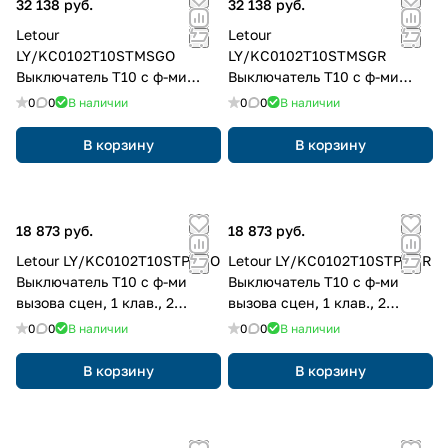
32 138 руб.
32 138 руб.
Letour
Letour
LY/KC0102T10STMSGO
LY/KC0102T10STMSGR
Выключатель Т10 с ф-ми
Выключатель Т10 с ф-ми
вызова сцен, 1 клав., 2
вызова сцен, 1 клав., 2
0
0
В наличии
0
0
В наличии
кнопки, металл, квадр.,
кнопки, металл, квадр.,
золотой
серый
В корзину
В корзину
18 873 руб.
18 873 руб.
Letour LY/KC0102T10STPRGO
Letour LY/KC0102T10STPRGR
Выключатель Т10 с ф-ми
Выключатель Т10 с ф-ми
вызова сцен, 1 клав., 2
вызова сцен, 1 клав., 2
кнопки, пластик, закругл.,
кнопки, пластик, закругл.,
0
0
В наличии
0
0
В наличии
золотой
серый
В корзину
В корзину