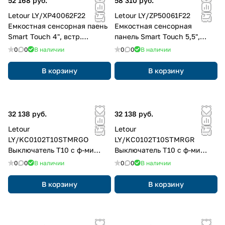
52 168 руб.
58 310 руб.
Letour LY/XP40062F22
Letour LY/ZP50061F22
Емкостная сенсорная паень
Емкостная сенсорная
Smart Touch 4", встр.
панель Smart Touch 5,5",
датчики темп-ры и
встр. датчики темп-ры и
0
0
В наличии
0
0
В наличии
приближения
приближения
В корзину
В корзину
32 138 руб.
32 138 руб.
Letour
Letour
LY/KC0102T10STMRGO
LY/KC0102T10STMRGR
Выключатель Т10 с ф-ми
Выключатель Т10 с ф-ми
вызова сцен, 1 клав., 2
вызова сцен, 1 клав., 2
0
0
В наличии
0
0
В наличии
кнопки, металл, закругл.,
кнопки, металл, закругл.,
золотой
серый
В корзину
В корзину