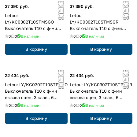
37 390 руб.
37 390 руб.
Letour
Letour
LY/KC0302T10STMSGO
LY/KC0302T10STMSGR
Выключатель Т10 с ф-ми
Выключатель Т10 с ф-ми
вызова сцен, 3 клав., 6
вызова сцен, 3 клав., 6
0
0
В наличии
0
0
В наличии
кнопок, металл, квадр.,
кнопок, металл, квадр.,
золотой
серый
В корзину
В корзину
22 434 руб.
22 434 руб.
Letour LY/KC0302T10STPRGO
Letour LY/KC0302T10STPRGR
Выключатель Т10 с ф-ми
Выключатель Т10 с ф-ми
вызова сцен, 3 клав., 6
вызова сцен, 3 клав., 6
кнопок, пластик, закругл.,
кнопок, пластик, закругл.,
0
0
В наличии
0
0
В наличии
золотой
серый
В корзину
В корзину