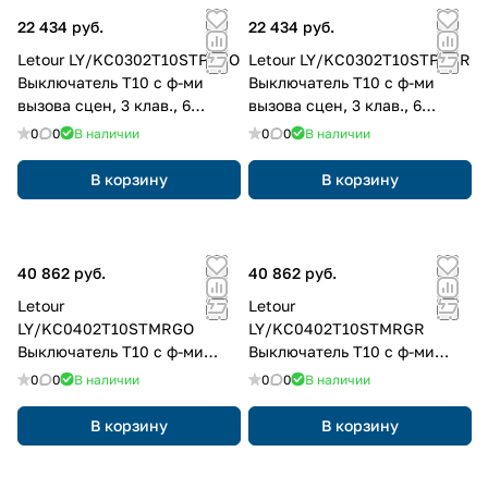
22 434 руб.
22 434 руб.
Letour LY/KC0302T10STPSGO
Letour LY/KC0302T10STPSGR
Выключатель Т10 с ф-ми
Выключатель Т10 с ф-ми
вызова сцен, 3 клав., 6
вызова сцен, 3 клав., 6
кнопок, пластик, квадр.,
кнопок, пластик, квадр.,
0
0
В наличии
0
0
В наличии
золотой
серый
В корзину
В корзину
40 862 руб.
40 862 руб.
Letour
Letour
LY/KC0402T10STMRGO
LY/KC0402T10STMRGR
Выключатель Т10 с ф-ми
Выключатель Т10 с ф-ми
вызова сцен, 4 клав., 8
вызова сцен, 4 клав., 8
0
0
В наличии
0
0
В наличии
кнопок, металл, закругл.,
кнопок, металл, закругл.,
золотой
серый
В корзину
В корзину