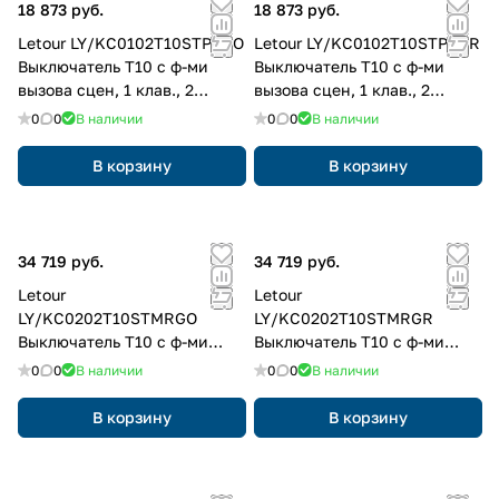
18 873 руб.
18 873 руб.
Letour LY/KC0102T10STPSGO
Letour LY/KC0102T10STPSGR
Выключатель Т10 с ф-ми
Выключатель Т10 с ф-ми
вызова сцен, 1 клав., 2
вызова сцен, 1 клав., 2
кнопки, пластик, квадр.,
кнопки, пластик, квадр.,
0
0
В наличии
0
0
В наличии
золотой
серый
В корзину
В корзину
34 719 руб.
34 719 руб.
Letour
Letour
LY/KC0202T10STMRGO
LY/KC0202T10STMRGR
Выключатель Т10 с ф-ми
Выключатель Т10 с ф-ми
вызова сцен, 2 клав., 4
вызова сцен, 2 клав., 4
0
0
В наличии
0
0
В наличии
кнопки, металл, закругл.,
кнопки, металл, закругл.,
золотой
серый
В корзину
В корзину