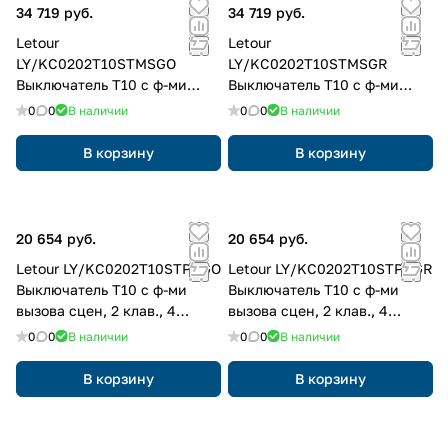
34 719 руб.
34 719 руб.
Letour
Letour
LY/KC0202T10STMSGO
LY/KC0202T10STMSGR
Выключатель Т10 с ф-ми
Выключатель Т10 с ф-ми
вызова сцен, 2 клав., 4
вызова сцен, 2 клав., 4
0
0
В наличии
0
0
В наличии
кнопки, металл, квадр.,
кнопки, металл, квадр.,
золотой
серый
В корзину
В корзину
20 654 руб.
20 654 руб.
Letour LY/KC0202T10STPRGO
Letour LY/KC0202T10STPRGR
Выключатель Т10 с ф-ми
Выключатель Т10 с ф-ми
вызова сцен, 2 клав., 4
вызова сцен, 2 клав., 4
кнопки, пластик, закругл.,
кнопки, пластик, закругл.,
0
0
В наличии
0
0
В наличии
золотой
серый
В корзину
В корзину