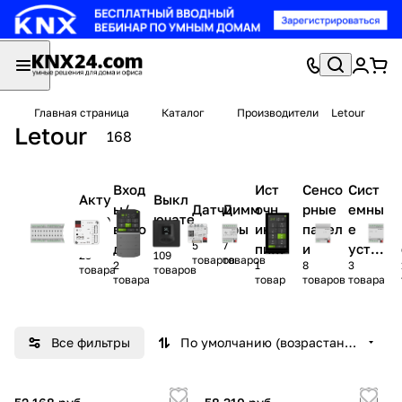
Главная страница
Каталог
Производители
Letour
Letour
168
Вход
Ист
Сенсо
Сист
Акту
Выкл
ы/
Датчи
Димм
очн
рные
емны
атор
ючате
выхо
ки
еры
ики
панел
е
ы
ли
5
7
ды
пит
и
устр
23
109
товаров
товаров
2
1
8
3
ани
ойст
товара
товаров
товара
товар
товаров
товара
я
ва
Все фильтры
По умолчанию (возрастание)