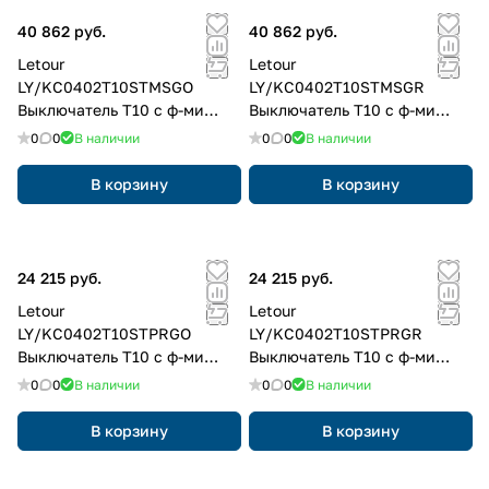
40 862 руб.
40 862 руб.
Letour
Letour
LY/KC0402T10STMSGO
LY/KC0402T10STMSGR
Выключатель Т10 с ф-ми
Выключатель Т10 с ф-ми
вызова сцен, 4 клав., 8
вызова сцен, 4 клав., 8
0
0
В наличии
0
0
В наличии
кнопок, металл, квадр.,
кнопок, металл, квадр.,
золотой
серый
В корзину
В корзину
24 215 руб.
24 215 руб.
Letour
Letour
LY/KC0402T10STPRGO
LY/KC0402T10STPRGR
Выключатель Т10 с ф-ми
Выключатель Т10 с ф-ми
вызова сцен, 4 клав., 8
вызова сцен, 4 клав., 8
0
0
В наличии
0
0
В наличии
кнопок, пластик, закругл.,
кнопок, пластик, закругл.,
золотой
серый
В корзину
В корзину