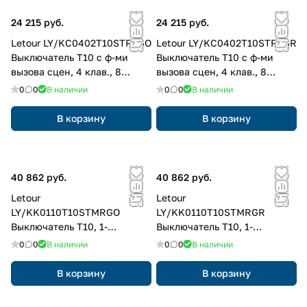
24 215 руб.
24 215 руб.
Letour LY/KC0402T10STPSGO
Letour LY/KC0402T10STPSGR
Выключатель Т10 с ф-ми
Выключатель Т10 с ф-ми
вызова сцен, 4 клав., 8
вызова сцен, 4 клав., 8
кнопок, пластик, квадр.,
кнопок, пластик, квадр.,
0
0
В наличии
0
0
В наличии
золотой
серый
В корзину
В корзину
40 862 руб.
40 862 руб.
Letour
Letour
LY/KK0110T10STMRGO
LY/KK0110T10STMRGR
Выключатель Т10, 1-
Выключатель Т10, 1-
клавишн., встр. реле,
клавишн., встр. реле,
0
0
В наличии
0
0
В наличии
металл, закругл., золотой
металл, закругл., серый
В корзину
В корзину