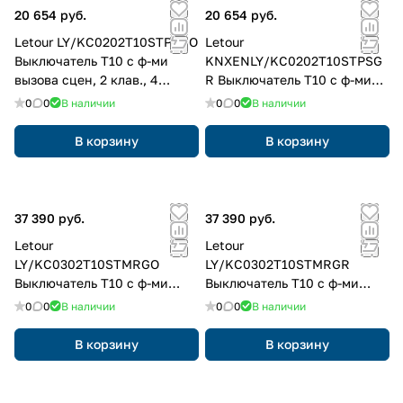
20 654 руб.
20 654 руб.
Letour LY/KC0202T10STPSGO
Letour
Выключатель Т10 с ф-ми
KNXENLY/KC0202T10STPSG
вызова сцен, 2 клав., 4
R Выключатель Т10 с ф-ми
кнопки, пластик, квадр.,
вызова сцен, 2 клав., 4
0
0
В наличии
0
0
В наличии
золотой
кнопки, пластик, квадр.,
серый
В корзину
В корзину
37 390 руб.
37 390 руб.
Letour
Letour
LY/KC0302T10STMRGO
LY/KC0302T10STMRGR
Выключатель Т10 с ф-ми
Выключатель Т10 с ф-ми
вызова сцен, 3 клав., 6
вызова сцен, 3 клав., 6
0
0
В наличии
0
0
В наличии
кнопок, металл, закругл.,
кнопок, металл, закругл.,
золотой
серый
В корзину
В корзину