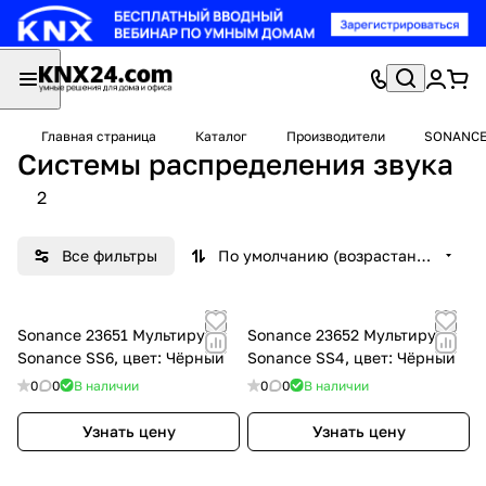
Главная страница
Каталог
Производители
SONANC
Системы распределения звука
2
Все фильтры
По умолчанию (возрастание)
Sonance 23651 Мультирум
Sonance 23652 Мультирум
Sonance SS6, цвет: Чёрный
Sonance SS4, цвет: Чёрный
0
0
В наличии
0
0
В наличии
Узнать цену
Узнать цену