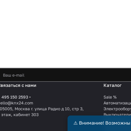
Связаться с нами
Каталог
 495 150 2593
Sale %
hello@knx24.com
Автоматизац
05005, Москва г. улица Радио д 10, стр 3,
Электрообор
 этаж, кабинет 303
Выключател
Производите
⚠️ Внимание! Возможны
KNX EIB кабе