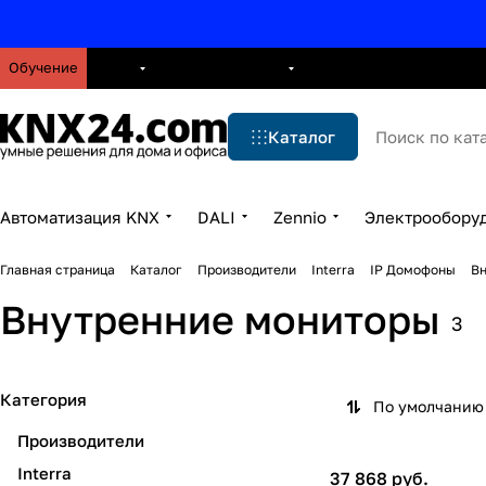
Обучение
О нас
Брошюры
Блог
Решения
Бренды
Ус
Каталог
Автоматизация KNX
DALI
Zennio
Электрообору
Главная страница
Каталог
Производители
Interra
IP Домофоны
Вн
Внутренние мониторы
3
Категория
По умолчанию 
Производители
Interra
37 868 руб.