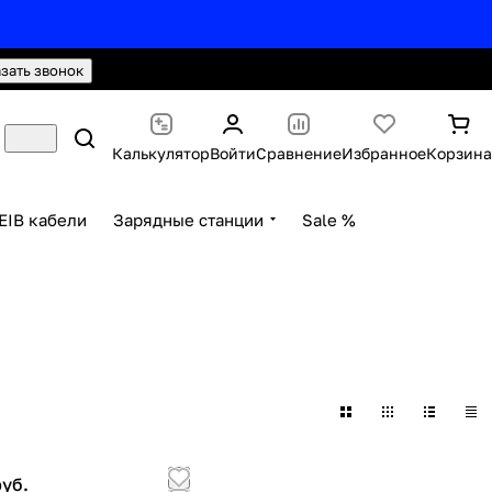
hello@knx24.com
Валюта: Рубли (RUB)
азать звонок
Калькулятор
Войти
Сравнение
Избранное
Корзина
EIB кабели
Зарядные станции
Sale %
руб.