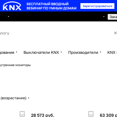
8 495 150 2593
луги
Сотрудничество
Контакты
Зак
дование
Выключатели KNX
Производители
KNX 
утренние мониторы
(возрастание)
28 573 руб.
63 309 