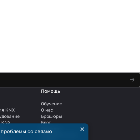
Помощь
Обучение
ия KNX
О нас
удование
Брошюры
и KNX
Блог
×
ли
Решения
 проблемы со связью
ли
Сотрудничество