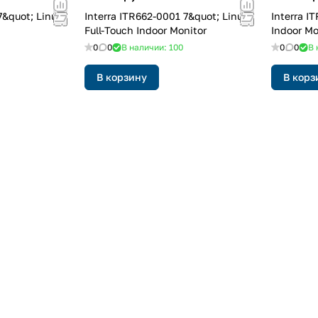
Interra ITR662-0001 7&quot; Linux
Interra ITR661-0001 7&quot; Android
Full-Touch Indoor Monitor
Indoor Mo
0
0
В наличии: 100
0
0
В 
В корзину
В корз