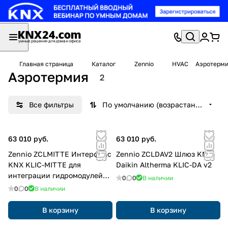
Главная страница
Каталог
Zennio
HVAC
Аэротерм
Аэротермия
2
Все фильтры
По умолчанию (возрастание)
63 010 руб.
63 010 руб.
Zennio ZCLMITTE Интерфейс
Zennio ZCLDAV2 Шлюз KNX-
KNX KLIC-MITTE для
Daikin Altherma KLIC-DA v2
интеграции гидромодулей
0
0
В наличии
Ecodan тепловых насосов
0
0
В наличии
Mitsubishi Electric
В корзину
В корзину