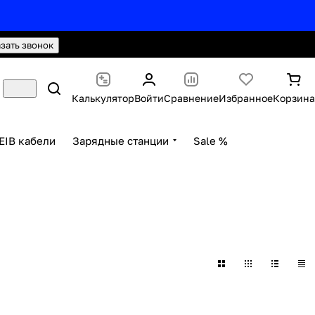
hello@knx24.com
Валюта: Рубли (RUB)
азать звонок
Калькулятор
Войти
Сравнение
Избранное
Корзина
EIB кабели
Зарядные станции
Sale %