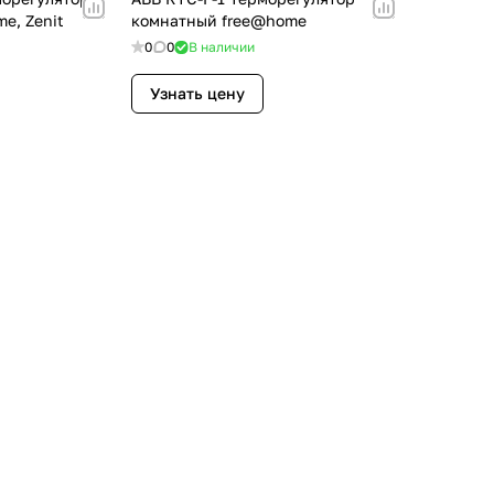
e, Zenit
комнатный free@home
0
0
В наличии
Узнать цену