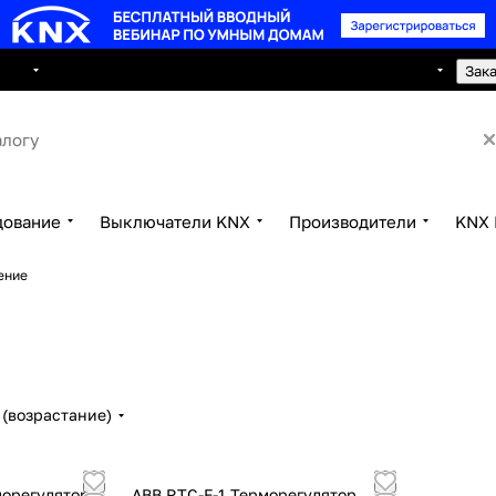
8 495 150 2593
луги
Сотрудничество
Контакты
Зак
дование
Выключатели KNX
Производители
KNX 
ение
(возрастание)
морегулятор
ABB RTC-F-1 Терморегулятор