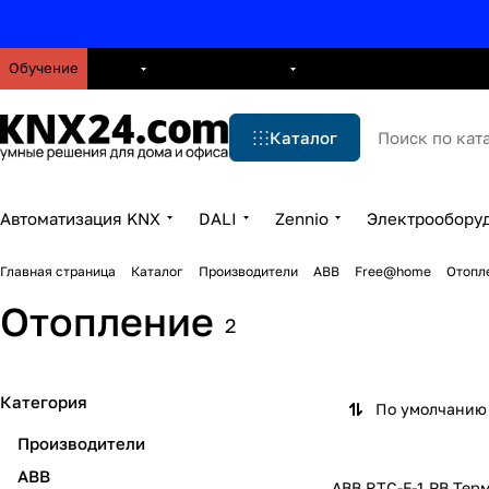
Обучение
О нас
Брошюры
Блог
Решения
Бренды
Ус
Каталог
Автоматизация KNX
DALI
Zennio
Электрообору
Главная страница
Каталог
Производители
ABB
Free@home
Отопл
Отопление
2
Категория
По умолчанию 
Производители
ABB
ABB RTC-F-1.PB Тер