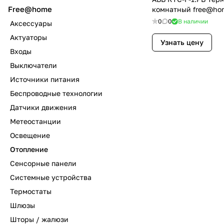
Free@home
комнатный free@hom
0
0
В наличии
Аксессуары
Актуаторы
Узнать цену
Входы
Выключатели
Источники питания
Беспроводные технологии
Датчики движения
Метеостанции
Освещение
Отопление
Сенсорные панели
Системные устройства
Термостаты
Шлюзы
Шторы / жалюзи