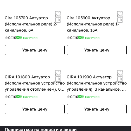
Gira 105700 Актуатор
Gira 105900 Актуатор
(Исполнительное реле) 2-
(Исполнительное реле) 1-
канальное. 6А
канальное. 16А
0
0
В наличии
0
0
В наличии
Узнать цену
Узнать цену
GIRA 101800 Актуатор
GIRA 101900 Актуатор
(Исполнительное устройство
(Исполнительное устройство
управления отоплением), 6
управления), 3 канальное, 1-
канальное
10 В
0
0
В наличии
0
0
В наличии
Узнать цену
Узнать цену
Подписаться
на новости и акции