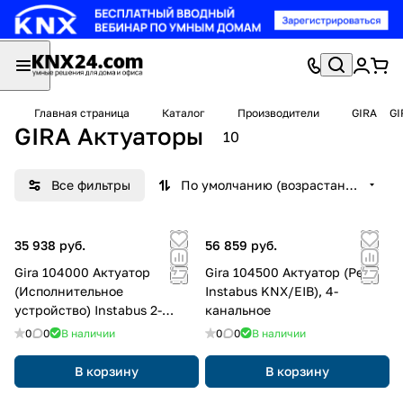
Главная страница
Каталог
Производители
GIRA
GI
GIRA Актуаторы
10
Все фильтры
По умолчанию (возрастание)
35 938 руб.
56 859 руб.
Gira 104000 Актуатор
Gira 104500 Актуатор (Реле
(Исполнительное
Instabus KNX/EIB), 4-
устройство) Instabus 2-
канальное
канальное, 16А
0
0
В наличии
0
0
В наличии
В корзину
В корзину