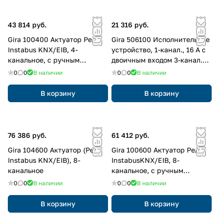
43 814 руб.
21 316 руб.
Gira 100400 Актуатор Реле
Gira 506100 Исполнительное
Instabus KNX/EIB, 4-
устройство, 1-канал., 16 A с
канальное, с ручным
двоичным входом 3-канал.
управлением
для Gira One и KNX
0
0
В наличии
0
0
В наличии
В корзину
В корзину
76 386 руб.
61 412 руб.
Gira 104600 Актуатор (Реле
Gira 100600 Актуатор Реле
Instabus KNX/EIB), 8-
InstabusKNX/EIB, 8-
канальное
канальное, с ручным
управлением 100600
0
0
В наличии
0
0
В наличии
В корзину
В корзину