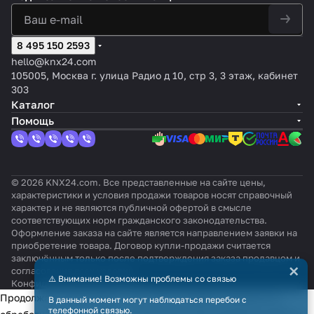
8 495 150 2593
hello@knx24.com
105005, Москва г. улица Радио д 10, стр 3, 3 этаж, кабинет
303
Каталог
Помощь
© 2026 KNX24.com. Все представленные на сайте цены,
характеристики и условия продажи товаров носят справочный
характер и не являются публичной офертой в смысле
соответствующих норм гражданского законодательства.
Оформление заказа на сайте является направлением заявки на
приобретение товара. Договор купли-продажи считается
заключённым только после подтверждения заказа продавцом и
×
согласования всех условий.
⚠️ Внимание! Возможны проблемы со связью
Конфиденциальность
Оферта
Продолжая использовать наш сайт, вы даёте согласие на
В данный момент могут наблюдаться перебои с
телефонной связью.