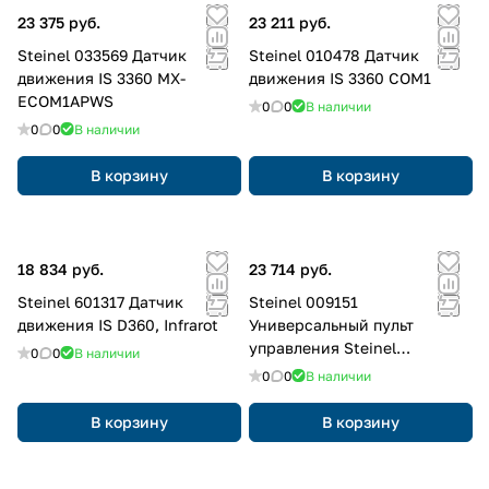
23 375 руб.
23 211 руб.
Steinel 033569 Датчик
Steinel 010478 Датчик
движения IS 3360 MX-
движения IS 3360 COM1
ECOM1APWS
0
0
В наличии
0
0
В наличии
В корзину
В корзину
18 834 руб.
23 714 руб.
Steinel 601317 Датчик
Steinel 009151
движения IS D360, Infrarot
Универсальный пульт
управления Steinel
0
0
В наличии
SmartRemote
0
0
В наличии
В корзину
В корзину