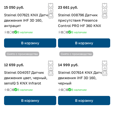
15 050 руб.
23 661 руб.
Steinel 007621 KNX Датчик
Steinel 008796 Датчик
движения iHF 3D 160,
присутствия Presence
антрацит
Control PRO HF 360 KNX
0
0
В наличии
0
0
В наличии
В корзину
В корзину
Снято с производства
Снято с производства
12 659 руб.
14 999 руб.
Steinel 004057 Датчик
Steinel 007614 KNX Датчик
движения цвет, черный,
движения iHF 3D 160,
sensIQ S KNX Infrarot
черный
0
0
В наличии
0
0
В наличии
В корзину
В корзину