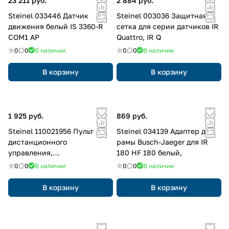
23 211 руб.
2 884 руб.
Steinel 033446 Датчик
Steinel 003036 Защитная
движения белый IS 3360-R
сетка для серии датчиков IR
COM1 AP
Quattro, IR Q
0
0
В наличии
0
0
В наличии
В корзину
В корзину
1 925 руб.
869 руб.
Steinel 110021956 Пульт
Steinel 034139 Адаптер для
дистанционного
рамы Busch-Jaeger для IR
управления,
180 HF 180 белый,
запрограммирован
0
0
В наличии
0
0
В наличии
В корзину
В корзину