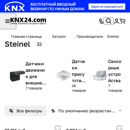
Главная страница
Каталог
Производители
Steinel
Steinel
32
Датчи
Сенсо
Датчики
ки
рные
движени
прису
устро
я для
тстви
йства
внешней
18
7
я
7 товаров
установк
товаров
товаров
и
Все фильтры
По умолчанию (возрастание)