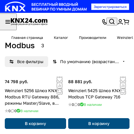
Главная страница
Каталог
Производители
Weinzierl
Modbus
3
Все фильтры
По умолчанию (возрастание)
74 798 руб.
88 881 руб.
Weinzierl 5256 Шлюз KNX
Weinzierl 5425 Шлюз KNX
Modbus RTU Gateway 886,
Modbus TCP Gateway 716
режимы Master/Slave, в
0
0
В наличии
режиме Master поддержка до
0
0
В наличии
25 Slave-устройств (стар.
WZL-512563)
В корзину
В корзину