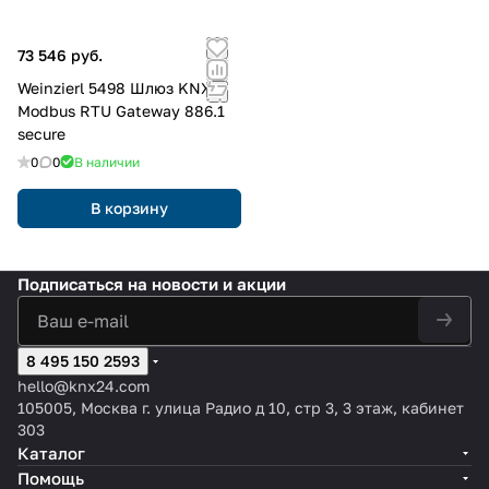
73 546 руб.
Weinzierl 5498 Шлюз KNX
Modbus RTU Gateway 886.1
secure
0
0
В наличии
В корзину
Подписаться
на новости и акции
8 495 150 2593
hello@knx24.com
105005, Москва г. улица Радио д 10, стр 3, 3 этаж, кабинет
303
Каталог
Помощь