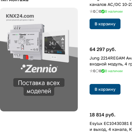
каналов AC/DC 10-2
24
(
1
)
0
0
В наличии
32
(
1
)
В корзину
64 297 руб.
Jung 2214REGAM Ан
входной модуль, 4 г
0
0
В наличии
В корзину
18 814 руб.
Esylux EC10430381 
и выход, 4 канала, 