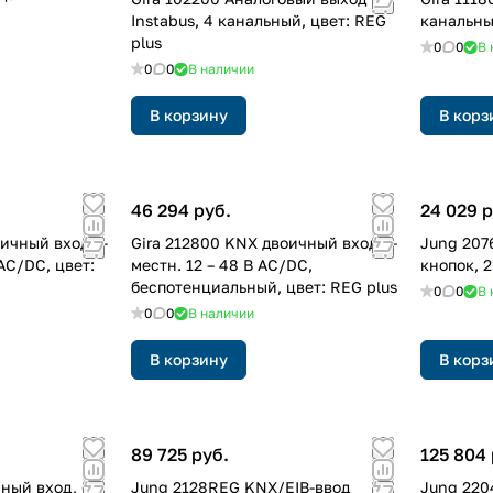
Instabus, 4 канальный, цвет: REG
канальн
plus
0
0
В 
0
0
В наличии
В корзину
В корз
46 294 руб.
24 029 р
ичный вход 6-
Gira 212800 KNX двоичный вход 8-
Jung 207
AC/DC, цвет:
местн. 12 – 48 В AC/DC,
кнопок, 
беспотенциальный, цвет: REG plus
0
0
В 
0
0
В наличии
В корзину
В корз
89 725 руб.
125 804 
ный вход, 6
Jung 2128REG KNX/EIB-ввод
Jung 220