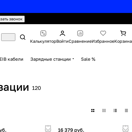
hello@knx24.com
Валюта: Рубли (RUB)
азать звонок
Калькулятор
Войти
Сравнение
Избранное
Корзина
EIB кабели
Зарядные станции
Sale %
зации
120
уб.
16 379 руб.