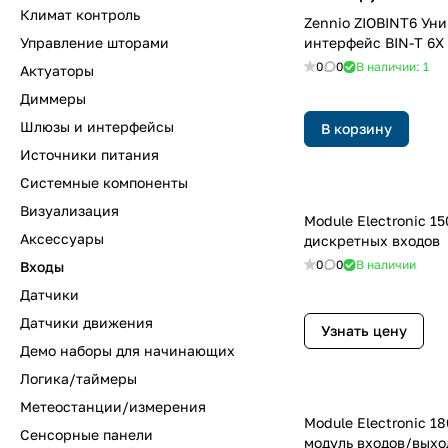
Климат контроль
Zennio ZIOBINT6 Ун
Управление шторами
интерфейс BIN-T 6X
0
0
В наличии: 1
Актуаторы
Диммеры
Шлюзы и интерфейсы
В корзину
Источники питания
Системные компоненты
Визуализация
Module Electronic 1
Аксессуары
дискретных входов
0
0
В наличии
Входы
Датчики
Датчики движения
Узнать цену
Демо наборы для начинающих
Логика/таймеры
Метеостанции/измерения
Module Electronic 1
Сенсорные панели
модуль входов/выхо