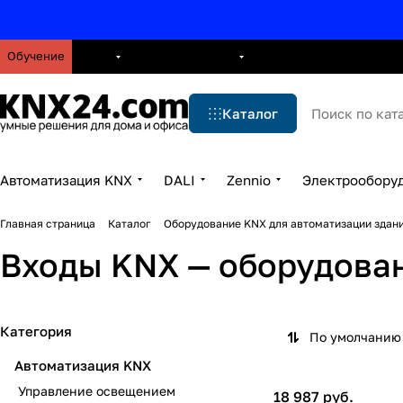
Обучение
О нас
Брошюры
Блог
Решения
Бренды
Ус
Каталог
Автоматизация KNX
DALI
Zennio
Электрообору
Главная страница
Каталог
Оборудование KNX для автоматизации здани
Входы KNX — оборудован
Категория
По умолчанию 
Автоматизация KNX
Управление освещением
18 987 руб.