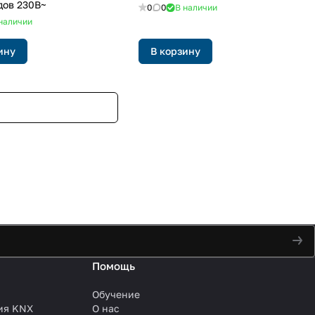
дов 230В~
0
0
В наличии
наличии
ину
В корзину
Помощь
Обучение
ия KNX
О нас