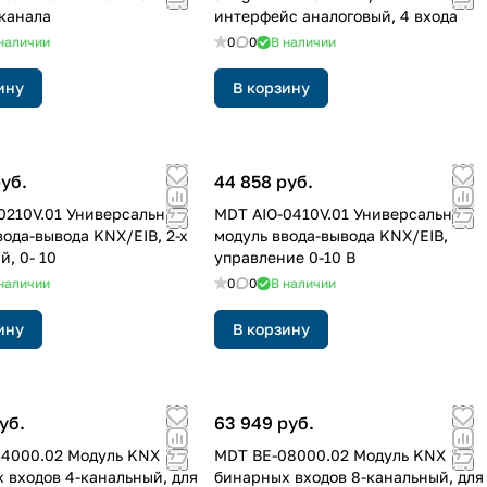
 канала
интерфейс аналоговый, 4 входа
наличии
0
0
В наличии
ину
В корзину
руб.
44 858 руб.
0210V.01 Универсальный
MDT AIO-0410V.01 Универсальный
вода-вывода KNX/EIB, 2-х
модуль ввода-вывода KNX/EIB,
й, 0- 10
управление 0-10 В
наличии
0
0
В наличии
ину
В корзину
уб.
63 949 руб.
4000.02 Модуль KNX
MDT BE-08000.02 Модуль KNX
 входов 4-канальный, для
бинарных входов 8-канальный, для