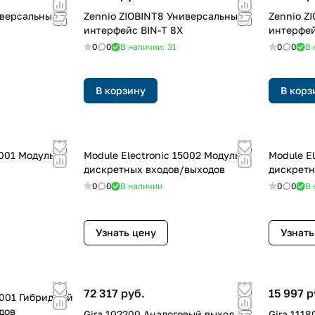
иверсальный
Zennio ZIOBINT8 Универсальный
Zennio Z
интерфейс BIN-T 8X
интерфей
0
0
В наличии: 31
0
0
В 
В корзину
В корз
5001 Модуль
Module Electronic 15002 Модуль
Module E
дискретных входов/выходов
дискретн
0
0
В наличии
0
0
В 
Узнать цену
Узнать
72 317 руб.
15 997 р
8001 Гибридный
дов
Gira 102200 Аналоговый выход
Gira 111