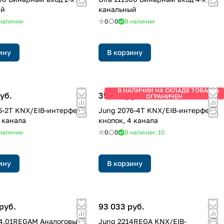
ый
канальный
наличии
0
0
В наличии
ину
В корзину
В НАЛИЧИИ НА СКЛАДЕ ТОВАР
уб.
35 614 руб.
ОГРАНИЧЕН
6-2T KNX/EIB-интерфейс
Jung 2076-4T KNX/EIB-интерфейс
2 канала
кнопок, 4 канала
наличии
0
0
В наличии: 10
ину
В корзину
руб.
93 033 руб.
4.01REGAM Аналоговый
Jung 2214REGA KNX/EIB-