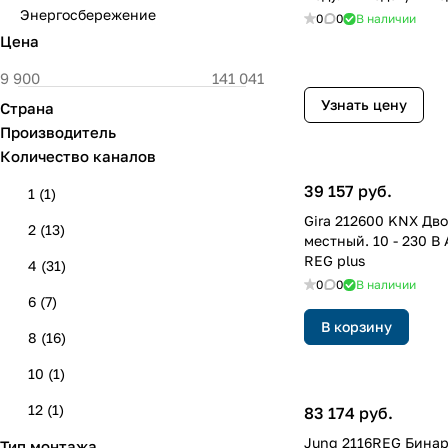
Энергосбережение
0
0
В наличии
Цена
Узнать цену
Страна
Производитель
Количество каналов
39 157 руб.
1
(
1
)
Gira 212600 KNX Дво
2
(
13
)
местный. 10 - 230 В 
REG plus
4
(
31
)
0
0
В наличии
6
(
7
)
В корзину
8
(
16
)
10
(
1
)
12
(
1
)
83 174 руб.
Jung 2116REG Бинар
Тип монтажа
16
(
6
)