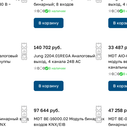
30 В ~
бинарный; 8 входов
выход, 4
0
0
В наличии
0
0
В 
В корзину
В корз
140 702 руб.
33 487 
алоговый
Jung 2204.01REGA Аналоговый
MDT AIO-
руппы
выход, 4 канала 24В АС
модуль в
канальны
0
0
В наличии
0
0
В 
В корзину
В корз
97 644 руб.
47 258 р
Бинарный вход
MDT BE-16000.02 Модуль бинарных
MDT BE-0
KNX
входов KNX/EIB
бинарных