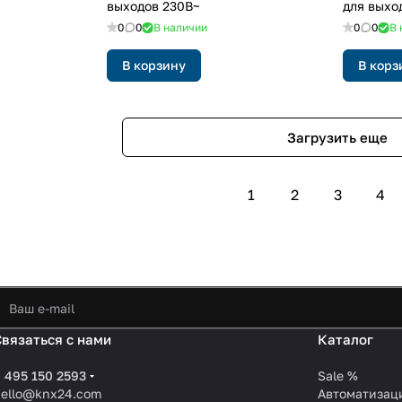
выходов 230В~
для выхо
0
0
В наличии
0
0
В 
В корзину
В корз
Загрузить еще
1
2
3
4
Связаться с нами
Каталог
 495 150 2593
Sale %
hello@knx24.com
Автоматизац