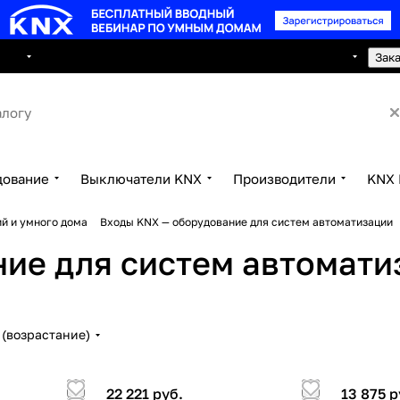
8 495 150 2593
луги
Сотрудничество
Контакты
Зак
дование
Выключатели KNX
Производители
KNX 
й и умного дома
Входы KNX — оборудование для систем автоматизации
ие для систем автомати
(возрастание)
22 221 руб.
13 875 р