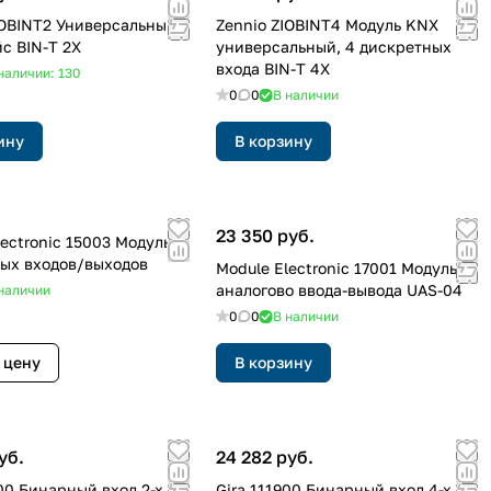
IOBINT2 Универсальный
Zennio ZIOBINT4 Модуль KNX
с BIN-T 2X
универсальный, 4 дискретных
входа BIN-T 4X
наличии: 130
0
0
В наличии
ину
В корзину
23 350 руб.
lectronic 15003 Модуль
ых входов/выходов
Module Electronic 17001 Модуль
аналогово ввода-вывода UAS-04
наличии
0
0
В наличии
 цену
В корзину
уб.
24 282 руб.
800 Бинарный вход 2-х
Gira 111900 Бинарный вход 4-х