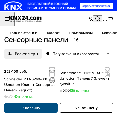
Главная страница
Каталог
Производители
Schneider
Сенсорные панели
16
Все фильтры
По умолчанию (возрастание)
251 400 руб.
Schneider MTN6270-4060
U.motion Панель 7 Элемент
Schneider MTN6260-0307
дизайна
U.motion Клиент Сенсорная
Панель 7&quot;
0
0
В наличии
0
0
В наличии
В корзину
Узнать цену