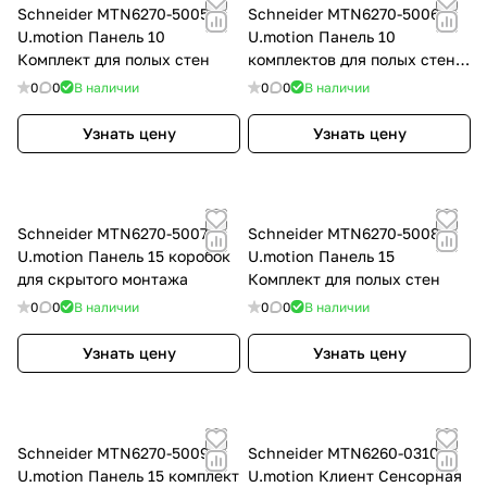
Schneider MTN6270-5005
Schneider MTN6270-5006
U.motion Панель 10
U.motion Панель 10
Комплект для полых стен
комплектов для полых стен,
скрытого монтажа
0
0
В наличии
0
0
В наличии
Узнать цену
Узнать цену
Schneider MTN6270-5007
Schneider MTN6270-5008
U.motion Панель 15 коробок
U.motion Панель 15
для скрытого монтажа
Комплект для полых стен
0
0
В наличии
0
0
В наличии
Узнать цену
Узнать цену
Schneider MTN6270-5009
Schneider MTN6260-0310
U.motion Панель 15 комплект
U.motion Клиент Сенсорная