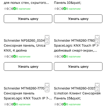
для полых стен, скрытого
Панель 10&quot;
монтажа
0
0
В наличии
0
0
В наличии
Узнать цену
Узнать цену
Schneider NP16260_0104
Schneider MTN6260-7760
Сенсорная панель, Unica
SpaceLogic KNX Touch IP 7-
KNX, 4 дюйма
дюймовый смарт-экран,
черный
0
0
В наличии
0
0
В наличии
Узнать цену
Узнать цену
Schneider MTN6260-7770
Schneider MTN6260-0315
Сенсорная панель
U.motion Клиент Сенсорная
SpaceLogic KNX Touch IP 7-
Панель 15&quot;
дюймовый смарт-экран,
0
0
В наличии
0
0
В наличии