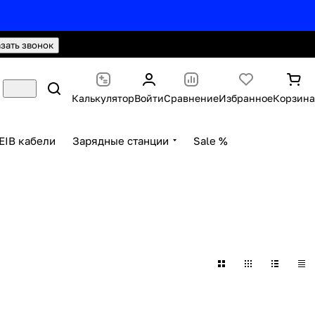
hello@knx24.com
Валюта: Рубли (RUB)
азать звонок
Калькулятор
Войти
Сравнение
Избранное
Корзина
EIB кабели
Зарядные станции
Sale %