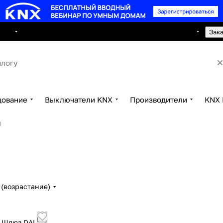
8 495 150 2593
луги
Сотрудничество
Контакты
Зак
дование
Выключатели KNX
Производители
KNX 
I
(возрастание)
 Шлюз DALI