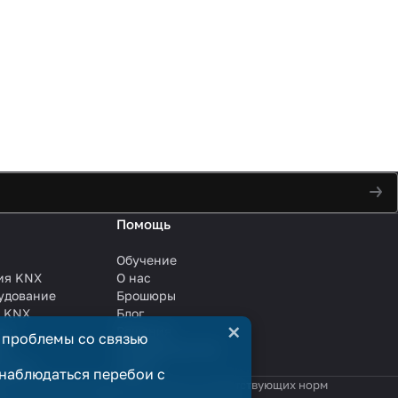
Помощь
Обучение
ия KNX
О нас
удование
Брошюры
и KNX
Блог
×
ли
Решения
 проблемы со связью
ли
Сотрудничество
анции
Услуги
наблюдаться перебои с
яются публичной офертой в смысле соответствующих норм