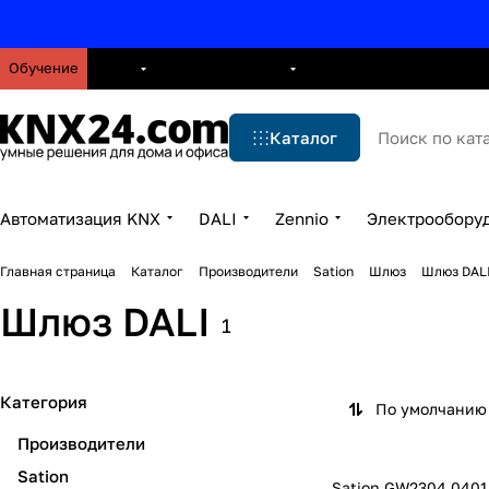
Обучение
О нас
Брошюры
Блог
Решения
Бренды
Ус
Каталог
Автоматизация KNX
DALI
Zennio
Электрообору
Главная страница
Каталог
Производители
Sation
Шлюз
Шлюз DAL
Шлюз DALI
1
Категория
По умолчанию 
Производители
Sation
Sation GW2304.0401