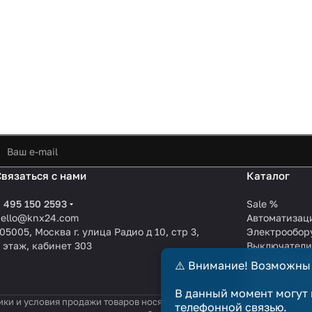
Связаться с нами
Каталог
 495 150 2593
Sale %
hello@knx24.com
Автоматизац
05005, Москва г. улица Радио д 10, стр 3,
Электрообор
 этаж, кабинет 303
Выключател
Производите
⚠️ Внимание! Возможны
KNX EIB кабе
Зарядные ст
В данный момент могут 
ики и условия продажи товаров носят справочный характер и не явл
телефонной связью.