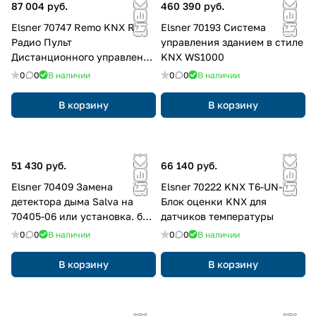
87 004 руб.
460 390 руб.
Elsner 70747 Remo KNX RF
Elsner 70193 Система
Радио Пульт
управления зданием в стиле
Дистанционного управления
KNX WS1000
для KNX RF
0
0
В наличии
0
0
В наличии
В корзину
В корзину
51 430 руб.
66 140 руб.
Elsner 70409 Замена
Elsner 70222 KNX T6-UN-B4
детектора дыма Salva на
Блок оценки KNX для
70405-06 или установка. без
датчиков температуры
KNX
0
0
В наличии
0
0
В наличии
В корзину
В корзину