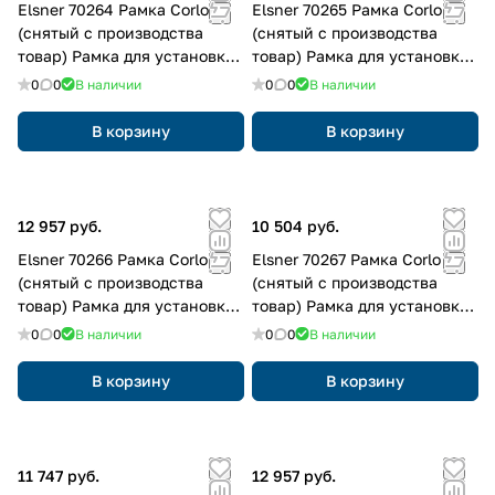
Elsner 70264 Рамка Corlo
Elsner 70265 Рамка Corlo
(снятый с производства
(снятый с производства
товар) Рамка для установки
товар) Рамка для установки
на розетку
на розетку
0
0
В наличии
0
0
В наличии
В корзину
В корзину
12 957 руб.
10 504 руб.
Elsner 70266 Рамка Corlo
Elsner 70267 Рамка Corlo
(снятый с производства
(снятый с производства
товар) Рамка для установки
товар) Рамка для установки
на розетку
на розетку
0
0
В наличии
0
0
В наличии
В корзину
В корзину
11 747 руб.
12 957 руб.