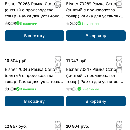
Elsner 70268 Рамка Corlo
Elsner 70269 Рамка Corlo
(снятый с производства
(снятый с производства
товар) Рамка для установки
товар) Рамка для установки
на розетку
на розетку
0
0
В наличии
0
0
В наличии
В корзину
В корзину
10 504 руб.
11 747 руб.
Elsner 70346 Рамка Corlo
Elsner 70347 Рамка Corlo
(снятый с производства
(снятый с производства
товар) Рамка для установки
товар) Рамка для установки
на розетку
на розетку
0
0
В наличии
0
0
В наличии
В корзину
В корзину
12 957 руб.
10 504 руб.