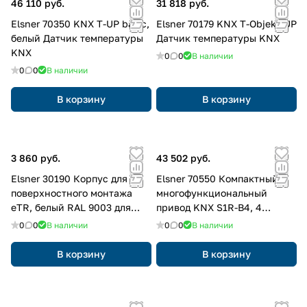
46 110 руб.
31 818 руб.
Elsner 70350 KNX T-UP basic,
Elsner 70179 KNX T-Objekt-UP
белый Датчик температуры
Датчик температуры KNX
KNX
0
0
В наличии
0
0
В наличии
В корзину
В корзину
3 860 руб.
43 502 руб.
Elsner 30190 Корпус для
Elsner 70550 Компактный
поверхностного монтажа
многофункциональный
eTR, белый RAL 9003 для
привод KNX S1R-B4, 4
поверхностного монтажа
двоичных входа
0
0
В наличии
0
0
В наличии
серии eTR
В корзину
В корзину