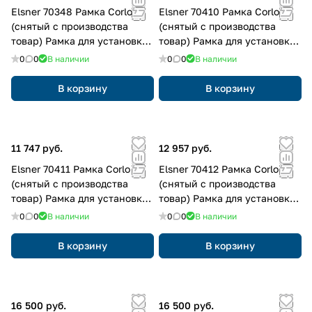
Elsner 70348 Рамка Corlo
Elsner 70410 Рамка Corlo
(снятый с производства
(снятый с производства
товар) Рамка для установки
товар) Рамка для установки
на розетку
на розетку
0
0
В наличии
0
0
В наличии
В корзину
В корзину
11 747 руб.
12 957 руб.
Elsner 70411 Рамка Corlo
Elsner 70412 Рамка Corlo
(снятый с производства
(снятый с производства
товар) Рамка для установки
товар) Рамка для установки
на розетку
на розетку
0
0
В наличии
0
0
В наличии
В корзину
В корзину
16 500 руб.
16 500 руб.