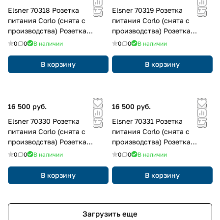
Elsner 70318 Розетка
Elsner 70319 Розетка
питания Corlo (снята с
питания Corlo (снята с
производства) Розетка
производства) Розетка
питания CEE 7/4
питания CEE 7/4
0
0
В наличии
0
0
В наличии
В корзину
В корзину
16 500 руб.
16 500 руб.
Elsner 70330 Розетка
Elsner 70331 Розетка
питания Corlo (снята с
питания Corlo (снята с
производства) Розетка
производства) Розетка
питания CEE 7/4
питания CEE 7/4
0
0
В наличии
0
0
В наличии
В корзину
В корзину
Загрузить еще