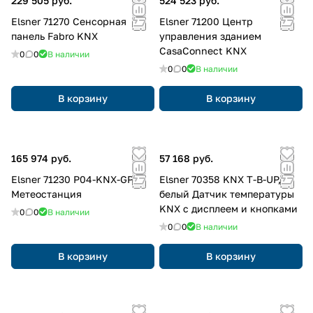
229 505 руб.
524 523 руб.
Elsner 71270 Сенсорная
Elsner 71200 Центр
панель Fabro KNX
управления зданием
CasaConnect KNX
0
0
В наличии
0
0
В наличии
В корзину
В корзину
165 974 руб.
57 168 руб.
Elsner 71230 P04-KNX-GPS
Elsner 70358 KNX T-B-UP,
Метеостанция
белый Датчик температуры
KNX с дисплеем и кнопками
0
0
В наличии
0
0
В наличии
В корзину
В корзину