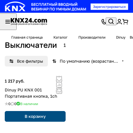
Главная страница
Каталог
Производители
Dinuy
В
Выключатели
1
Все фильтры
По умолчанию (возрастание)
1 217 руб.
Dinuy PU KNX 001
Портативная кнопка, 1ch
0
0
В наличии
В корзину