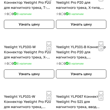
Коннектор Yeelight Pro P20
Yeelight Pro P20 для
для магнитного трека, T-
магнитного трека, X-типа,
типа, белый YLP099-W
черный YLP100-B
0
0
В наличии
0
0
В наличии
Узнать цену
Узнать цену
Yeelight YLP100-W
Yeelight YLP101-B Коннектор
Коннектор Yeelight Pro P20
Yeelight Pro P20 для
для магнитного трека, X-
магнитного трека,
типа, белый YLP100-W
вертикальный, черный
0
0
В наличии
0
0
В наличии
YLP101-B
Узнать цену
Узнать цену
Yeelight YLP101-W
Yeelight YLP067 Коннектор
Коннектор Yeelight Pro P20
Yeelight Pro S21 для
для магнитного трека,
магнитного трека, ввод