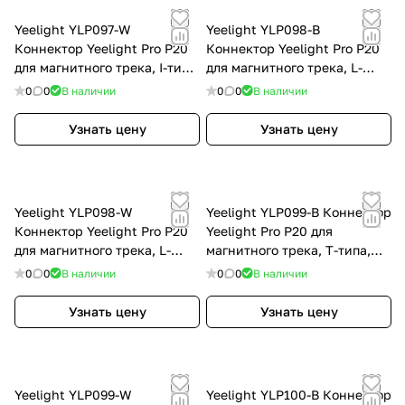
Yeelight YLP097-W
Yeelight YLP098-B
Коннектор Yeelight Pro P20
Коннектор Yeelight Pro P20
для магнитного трека, I-типа,
для магнитного трека, L-
белый YLP097-W
типа, черный YLP098-B
0
0
В наличии
0
0
В наличии
Узнать цену
Узнать цену
Yeelight YLP098-W
Yeelight YLP099-B Коннектор
Коннектор Yeelight Pro P20
Yeelight Pro P20 для
для магнитного трека, L-
магнитного трека, T-типа,
типа, белый YLP098-W
черный YLP099-B
0
0
В наличии
0
0
В наличии
Узнать цену
Узнать цену
Yeelight YLP099-W
Yeelight YLP100-B Коннектор