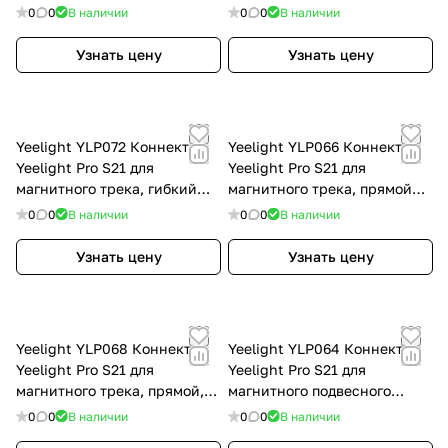
вертикальный, белый
питания, черный YLP067
0
0
В наличии
0
0
В наличии
YLP101-W
Узнать цену
Узнать цену
Yeelight YLP072 Коннектор
Yeelight YLP066 Коннектор
Yeelight Pro S21 для
Yeelight Pro S21 для
магнитного трека, гибкий
магнитного трека, прямой
токопровоядщий, черный
токопроводящий, черный
0
0
В наличии
0
0
В наличии
YLP072
YLP066
Узнать цену
Узнать цену
Yeelight YLP068 Коннектор
Yeelight YLP064 Коннектор
Yeelight Pro S21 для
Yeelight Pro S21 для
магнитного трека, прямой,
магнитного подвесного
без токопровода, черный
трека, L-Тип,
0
0
В наличии
0
0
В наличии
YLP068
горизонтальный,