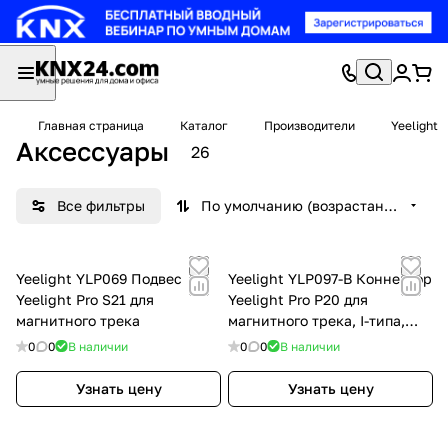
Главная страница
Каталог
Производители
Yeelight
Аксессуары
26
Все фильтры
По умолчанию (возрастание)
Yeelight YLP069 Подвес
Yeelight YLP097-B Коннектор
Yeelight Pro S21 для
Yeelight Pro P20 для
магнитного трека
магнитного трека, I-типа,
черный YLP097-B
0
0
В наличии
0
0
В наличии
Узнать цену
Узнать цену