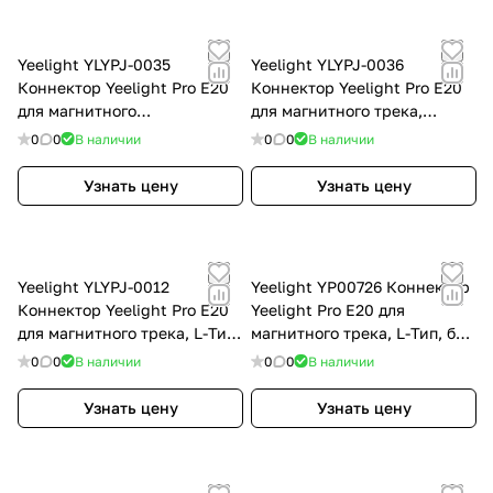
Yeelight YLYPJ-0035
Yeelight YLYPJ-0036
Коннектор Yeelight Pro E20
Коннектор Yeelight Pro E20
для магнитного
для магнитного трека,
трека,прямой,
гибкий, токопроводщий,
0
0
В наличии
0
0
В наличии
токопровоядщий, черный
черный YLYPJ-0036
YLYPJ-0035
Узнать цену
Узнать цену
Yeelight YLYPJ-0012
Yeelight YP00726 Коннектор
Коннектор Yeelight Pro E20
Yeelight Pro E20 для
для магнитного трека, L-Тип,
магнитного трека, L-Тип, без
без токопровода, черный
токопровода, черный
0
0
В наличии
0
0
В наличии
YLYPJ-0012
YP00726
Узнать цену
Узнать цену