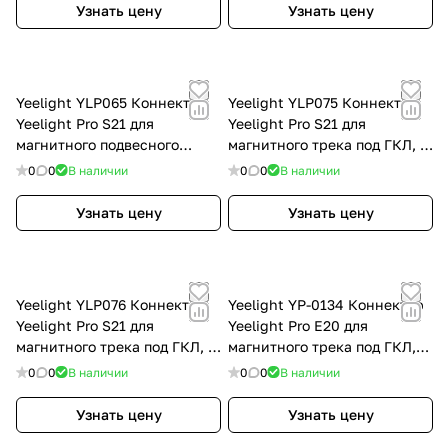
токопроводящий, черный
Узнать цену
Узнать цену
YLP064
Yeelight YLP065 Коннектор
Yeelight YLP075 Коннектор
Yeelight Pro S21 для
Yeelight Pro S21 для
магнитного подвесного
магнитного трека под ГКЛ, L-
трека, Г-Тип, вертикальный,
Тип, горизонтальный,
0
0
В наличии
0
0
В наличии
токопроводящий, черный
токопроводящий, черный
YLP065
YLP075
Узнать цену
Узнать цену
Yeelight YLP076 Коннектор
Yeelight YP-0134 Коннектор
Yeelight Pro S21 для
Yeelight Pro E20 для
магнитного трека под ГКЛ, Г-
магнитного трека под ГКЛ,
Тип, вертикальный,
прямой, без токопровода,
0
0
В наличии
0
0
В наличии
токопроводящий, черный
черный YP-0134
YLP076
Узнать цену
Узнать цену