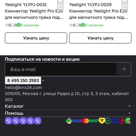
Yeelight YLYPJ-0031
Yeelight YLYPJ-0029
Коннектор Yeelight Pro E20
Коннектор Yeelight Pro E20
для магнитного трека под
для магнитного трека под
ГКЛ, L-Тип, горизонтальный,
ГКЛ, Г-Тип, вертикальный,
0
0
В наличии
0
0
В наличии
без токопровода, черный
без токопровода, черный
YLYPJ-0031
YLYPJ-0029
Узнать цену
Узнать цену
Подписаться
на новости и акции
8 495 150 2593
hello@knx24.com
105005, Москва г. улица Радио д 10, стр 3, 3 этаж, кабинет
303
Каталог
Помощь