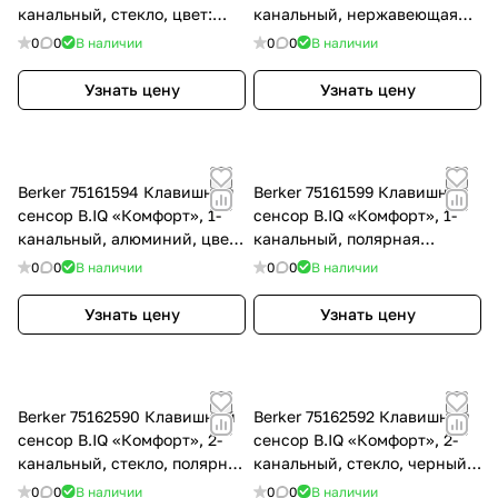
канальный, стекло, цвет:
канальный, нержавеющая
Чёрный
сталь, цвет: Нержавеющая
0
0
В наличии
0
0
В наличии
сталь
Узнать цену
Узнать цену
Berker 75161594 Клавишный
Berker 75161599 Клавишный
сенсор B.IQ «Комфорт», 1-
сенсор B.IQ «Комфорт», 1-
канальный, алюминий, цвет:
канальный, полярная
Серый, оттенок: Анодный
белизна, матовый, цвет:
0
0
В наличии
0
0
В наличии
алюминий
Белый, оттенок: Полярная
белизна
Узнать цену
Узнать цену
Berker 75162590 Клавишный
Berker 75162592 Клавишный
сенсор B.IQ «Комфорт», 2-
сенсор B.IQ «Комфорт», 2-
канальный, стекло, полярная
канальный, стекло, черный,
белизна, цвет: Белый,
цвет: Чёрный
0
0
В наличии
0
0
В наличии