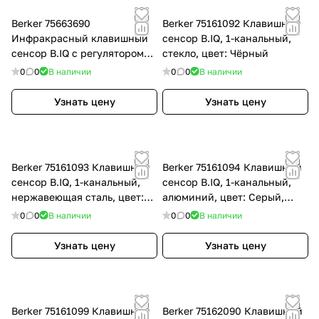
Berker 75663690
Berker 75161092 Клавишный
Инфракрасный клавишный
сенсор B.IQ, 1-канальный,
сенсор B.IQ с регулятором
стекло, цвет: Чёрный
температуры помещения, 3-
0
0
В наличии
0
0
В наличии
канальный, стекло, цвет:
Белый, оттенок: Полярная
Узнать цену
Узнать цену
белизна
Berker 75161093 Клавишный
Berker 75161094 Клавишный
сенсор B.IQ, 1-канальный,
сенсор B.IQ, 1-канальный,
нержавеющая сталь, цвет:
алюминий, цвет: Серый,
Нержавеющая сталь
оттенок: Анодный алюминий
0
0
В наличии
0
0
В наличии
Узнать цену
Узнать цену
Berker 75161099 Клавишный
Berker 75162090 Клавишный