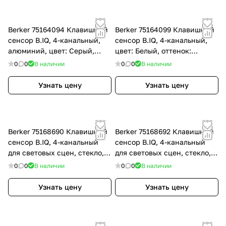
Berker 75164094 Клавишный
Berker 75164099 Клавишный
сенсор B.IQ, 4-канальный,
сенсор B.IQ, 4-канальный,
алюминий, цвет: Серый,
цвет: Белый, оттенок:
оттенок: Анодный алюминий
Полярная белизна
0
0
В наличии
0
0
В наличии
Узнать цену
Узнать цену
Berker 75168690 Клавишный
Berker 75168692 Клавишный
сенсор B.IQ, 4-канальный
сенсор B.IQ, 4-канальный
для световых сцен, стекло,
для световых сцен, стекло,
цвет: Белый, оттенок:
цвет: Чёрный
0
0
В наличии
0
0
В наличии
Полярная белизна
Узнать цену
Узнать цену