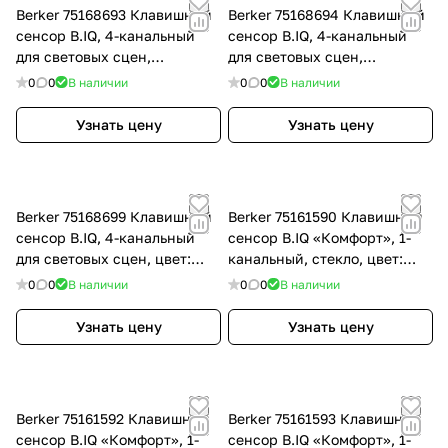
Berker 75168693 Клавишный
Berker 75168694 Клавишный
сенсор B.IQ, 4-канальный
сенсор B.IQ, 4-канальный
для световых сцен,
для световых сцен,
нержавеющая сталь, цвет:
алюминий, цвет: Серый,
0
0
В наличии
0
0
В наличии
Нержавеющая сталь
оттенок: Анодный алюминий
Узнать цену
Узнать цену
Berker 75168699 Клавишный
Berker 75161590 Клавишный
сенсор B.IQ, 4-канальный
сенсор B.IQ «Комфорт», 1-
для световых сцен, цвет:
канальный, стекло, цвет:
Белый, оттенок: Полярная
Белый, оттенок: Полярная
0
0
В наличии
0
0
В наличии
белизна
белизна
Узнать цену
Узнать цену
Berker 75161592 Клавишный
Berker 75161593 Клавишный
сенсор B.IQ «Комфорт», 1-
сенсор B.IQ «Комфорт», 1-