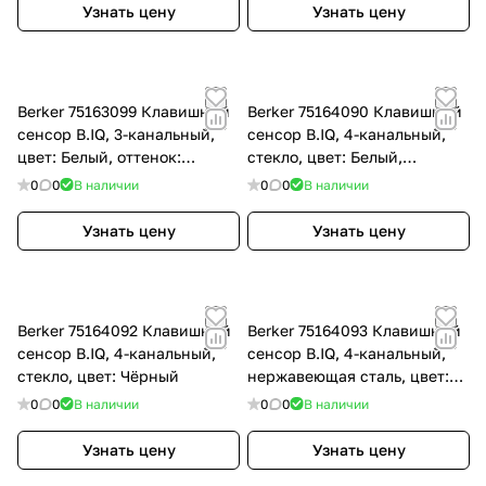
Узнать цену
Узнать цену
Berker 75163099 Клавишный
Berker 75164090 Клавишный
сенсор B.IQ, 3-канальный,
сенсор B.IQ, 4-канальный,
цвет: Белый, оттенок:
стекло, цвет: Белый,
Полярная белизна
оттенок: Полярная белизна
0
0
В наличии
0
0
В наличии
Узнать цену
Узнать цену
Berker 75164092 Клавишный
Berker 75164093 Клавишный
сенсор B.IQ, 4-канальный,
сенсор B.IQ, 4-канальный,
стекло, цвет: Чёрный
нержавеющая сталь, цвет:
Нержавеющая сталь
0
0
В наличии
0
0
В наличии
Узнать цену
Узнать цену