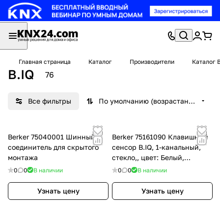
Главная страница
Каталог
Производители
Каталог 
B.IQ
76
Все фильтры
По умолчанию (возрастание)
Berker 75040001 Шинный
Berker 75161090 Клавишный
соединитель для скрытого
сенсор B.IQ, 1-канальный,
монтажа
стекло,, цвет: Белый,
оттенок: Полярная белизна
0
0
В наличии
0
0
В наличии
Узнать цену
Узнать цену