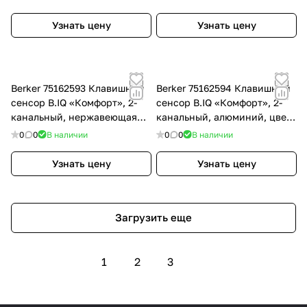
оттенок: Полярная белизна
Узнать цену
Узнать цену
Berker 75162593 Клавишный
Berker 75162594 Клавишный
сенсор B.IQ «Комфорт», 2-
сенсор B.IQ «Комфорт», 2-
канальный, нержавеющая
канальный, алюминий, цвет:
сталь, цвет: Нержавеющая
Серый, оттенок: Анодный
0
0
В наличии
0
0
В наличии
сталь
алюминий
Узнать цену
Узнать цену
Загрузить еще
1
2
3