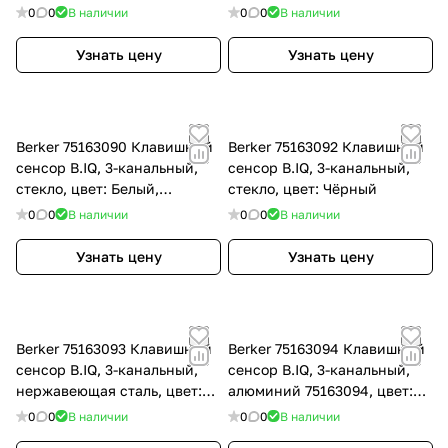
Анодный алюминий
Полярная белизна
0
0
В наличии
0
0
В наличии
Узнать цену
Узнать цену
Berker 75163090 Клавишный
Berker 75163092 Клавишный
сенсор B.IQ, 3-канальный,
сенсор B.IQ, 3-канальный,
стекло, цвет: Белый,
стекло, цвет: Чёрный
оттенок: Полярная белизна
0
0
В наличии
0
0
В наличии
Узнать цену
Узнать цену
Berker 75163093 Клавишный
Berker 75163094 Клавишный
сенсор B.IQ, 3-канальный,
сенсор B.IQ, 3-канальный,
нержавеющая сталь, цвет:
алюминий 75163094, цвет:
Нержавеющая сталь
Серый, оттенок: Анодный
0
0
В наличии
0
0
В наличии
алюминий