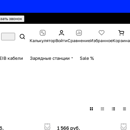
hello@knx24.com
Валюта: Рубли (RUB)
азать звонок
Калькулятор
Войти
Сравнение
Избранное
Корзина
EIB кабели
Зарядные станции
Sale %
б.
1 566 руб.