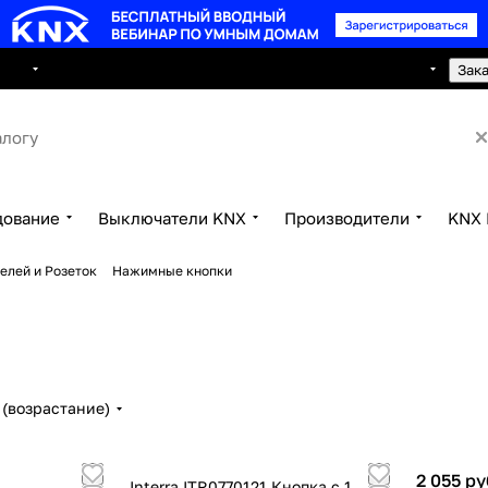
8 495 150 2593
луги
Сотрудничество
Контакты
Зак
дование
Выключатели KNX
Производители
KNX 
елей и Розеток
Нажимные кнопки
(возрастание)
2 055 ру
Interra ITR0770121 Кнопка с 1