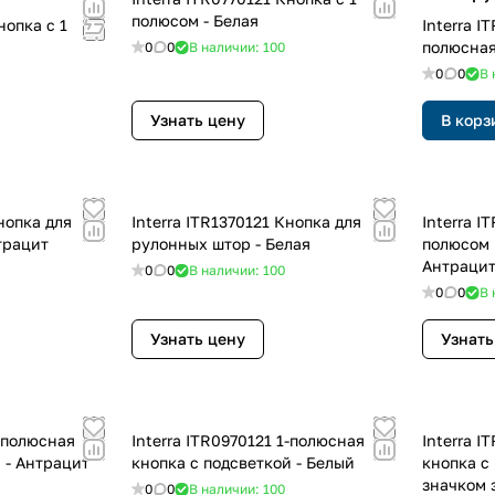
полюсом - Белая
Interra ITR1100171 Двойная 1-
полюсная
0
0
В наличии: 100
0
0
В 
Узнать цену
В корз
Interra ITR1370121 Кнопка для
Interra ITR0800171 Кнопка с 1
трацит
рулонных штор - Белая
полюсом 
Антраци
0
0
В наличии: 100
0
0
В 
Узнать цену
Узнать
Interra ITR0970121 1-полюсная
Interra ITR1700171 1-полюсная
 - Антрацит
кнопка с подсветкой - Белый
кнопка с
значком 
0
0
В наличии: 100