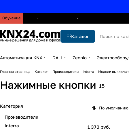
Обучение
О нас
Брошюры
Блог
Решения
Бренды
Ус
Каталог
Автоматизация KNX
DALI
Zennio
Электрообору
Главная страница
Каталог
Производители
Interra
Модели выключат
Нажимные кнопки
15
Категория
По умолчанию 
Производители
Interra
1 370 руб.