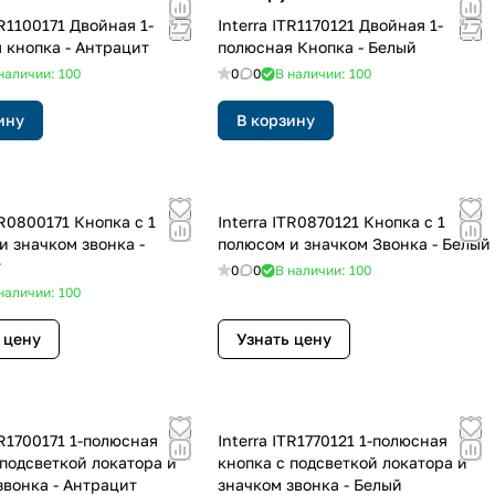
Interra ITR1170121 Двойная 1-
 кнопка - Антрацит
полюсная Кнопка - Белый
наличии: 100
0
0
В наличии: 100
ину
В корзину
Interra ITR0870121 Кнопка с 1
и значком звонка -
полюсом и значком Звонка - Белый
т
0
0
В наличии: 100
наличии: 100
 цену
Узнать цену
Interra ITR1770121 1-полюсная
 подсветкой локатора и
кнопка с подсветкой локатора и
звонка - Антрацит
значком звонка - Белый