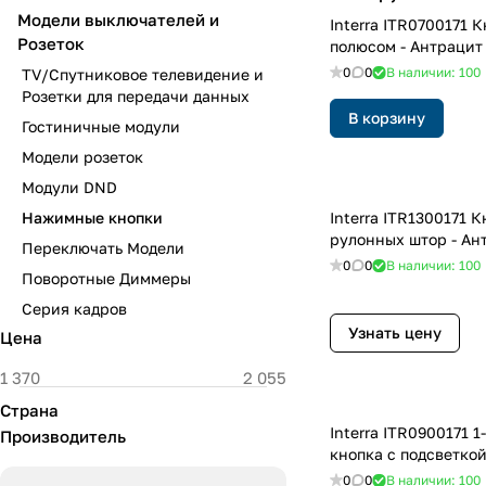
Модели выключателей и
Interra ITR0700171 Кнопка с 1
Розеток
полюсом - Антрацит
0
0
В наличии: 100
TV/Спутниковое телевидение и
Розетки для передачи данных
В корзину
Гостиничные модули
Модели розеток
Модули DND
Нажимные кнопки
Interra ITR1300171 Кнопка для
рулонных штор - Ан
Переключать Модели
0
0
В наличии: 100
Поворотные Диммеры
Серия кадров
Узнать цену
Цена
Страна
Interra ITR0900171 1-полюсная
Производитель
кнопка с подсветкой
0
0
В наличии: 100