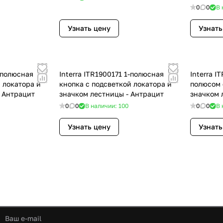
0
0
В 
Узнать цену
Узнать
Interra ITR1900171 1-полюсная
Interra ITR1970121 Кнопка с 1
 локатора и
кнопка с подсветкой локатора и
полюсом 
- Антрацит
значком лестницы - Антрацит
значком 
0
0
В наличии: 100
0
0
В 
Узнать цену
Узнать