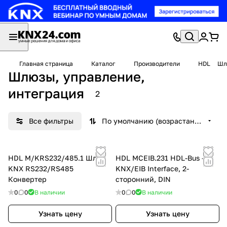
Главная страница
Каталог
Производители
HDL
Шл
Шлюзы, управление,
интеграция
2
Все фильтры
По умолчанию (возрастание)
HDL M/KRS232/485.1 Шлюз
HDL MCEIB.231 HDL-Bus -
KNX RS232/RS485
KNX/EIB Interface, 2-
Конвертер
сторонний, DIN
0
0
В наличии
0
0
В наличии
Узнать цену
Узнать цену