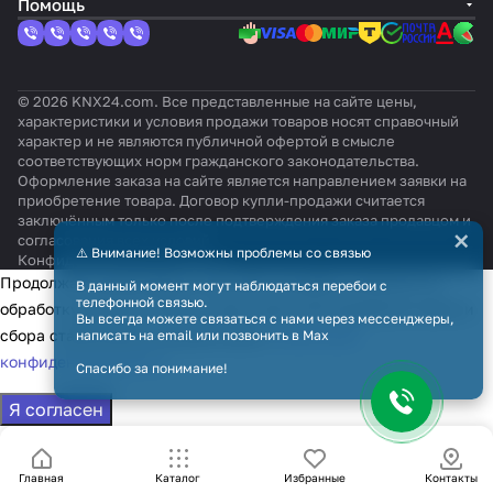
Помощь
© 2026 KNX24.com. Все представленные на сайте цены,
характеристики и условия продажи товаров носят справочный
характер и не являются публичной офертой в смысле
соответствующих норм гражданского законодательства.
Оформление заказа на сайте является направлением заявки на
приобретение товара. Договор купли-продажи считается
заключённым только после подтверждения заказа продавцом и
×
согласования всех условий.
⚠️ Внимание! Возможны проблемы со связью
Конфиденциальность
Оферта
Продолжая использовать наш сайт, вы даёте согласие на
В данный момент могут наблюдаться перебои с
телефонной связью.
обработку файлов cookie в целях функционирования сайта и
Вы всегда можете связаться с нами через мессенджеры,
сбора статистики в соответствии с
политикой
написать на email или позвонить в Max
конфиденциальности
Спасибо за понимание!
Я согласен
Главная
Каталог
Избранные
Контакты