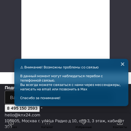
×
⚠️ Внимание! Возможны проблемы со связью
В данный момент могут наблюдаться перебои с
телефонной связью.
Вы всегда можете связаться с нами через мессенджеры,
Подписаться
на новости и акции
написать на email или позвонить в Max
Спасибо за понимание!
8 495 150 2593
hello@knx24.com
105005, Москва г. улица Радио д 10, стр 3, 3 этаж, кабинет
303
Главная
Каталог
Избранные
Контакты