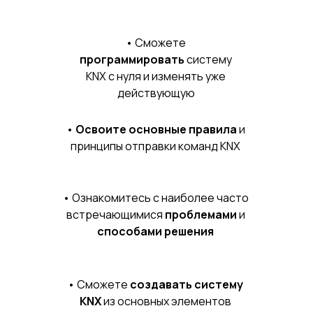
• Сможете
программировать
систему
KNX с нуля и изменять уже
действующую
•
Освоите основные правила
и
принципы отправки команд KNX
• Ознакомитесь с наиболее часто
встречающимися
проблемами
и
способами решения
• Сможете
создавать систему
KNX
из основных элементов