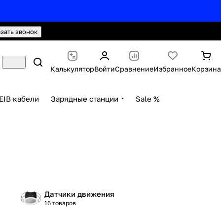
hello@knx24.com
Валюта: Рубли (RUB)
азать звонок
Калькулятор
Войти
Сравнение
Избранное
Корзина
EIB кабели
Зарядные станции
Sale %
Датчики движения
16 товаров