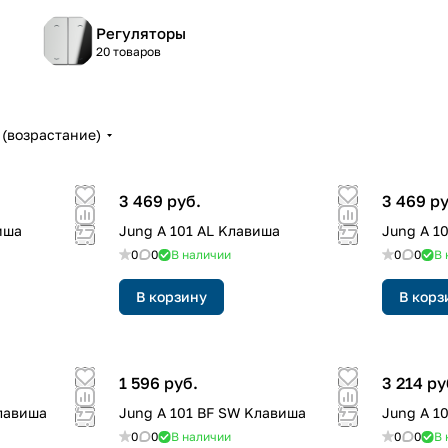
Регуляторы
20 товаров
(возрастание)
3 469 руб.
3 469 ру
иша
Jung A 101 AL Kлавиша
Jung A 1
0
0
В наличии
0
0
В 
В корзину
В корз
1 596 руб.
3 214 ру
лавиша
Jung A 101 BF SW Kлавиша
Jung A 1
0
0
В наличии
0
0
В 