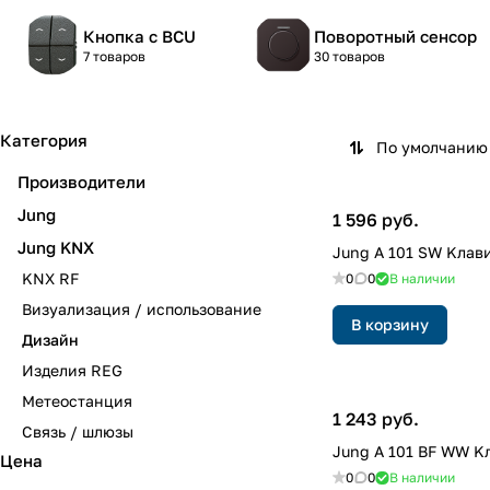
Кнопка с BCU
Поворотный сенсор
7 товаров
30 товаров
Категория
По умолчанию 
Производители
Jung
1 596 руб.
Jung KNX
Jung A 101 SW Kлав
KNX RF
0
0
В наличии
Визуализация / использование
В корзину
Дизайн
Изделия REG
Метеостанция
1 243 руб.
Связь / шлюзы
Jung A 101 BF WW K
Цена
0
0
В наличии