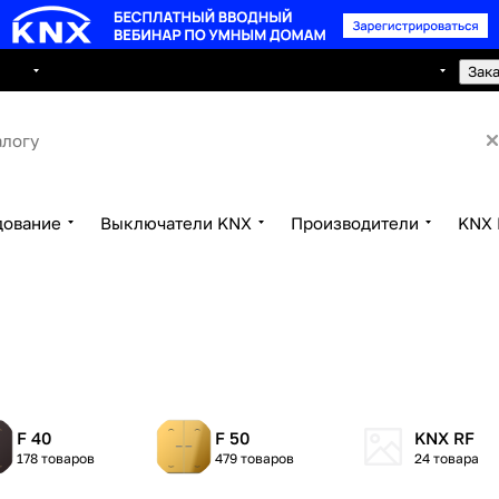
8 495 150 2593
луги
Сотрудничество
Контакты
Зак
дование
Выключатели KNX
Производители
KNX 
F 40
F 50
KNX RF
178 товаров
479 товаров
24 товара