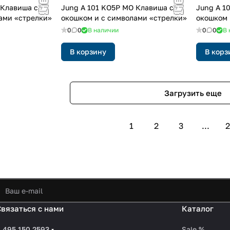
 Клавиша с
Jung A 101 KO5P MO Клавиша с
Jung A 1
ами «стрелки»
окошком и с символами «стрелки»
окошком 
0
0
В наличии
0
0
В 
В корзину
В корз
Загрузить еще
1
2
3
...
2
Связаться с нами
Каталог
 495 150 2593
Sale %