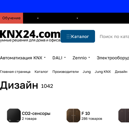
Обучение
О нас
Брошюры
Блог
Решения
Бренды
Ус
Каталог
Автоматизация KNX
DALI
Zennio
Электрообору
Главная страница
Каталог
Производители
Jung
Jung KNX
Дизайн
Дизайн
1042
CO2-сенсоры
F 10
2 товара
286 товаров