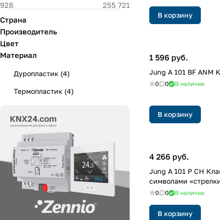
В корзину
Страна
Производитель
Цвет
Материал
1 596 руб.
Jung A 101 BF ANM 
Дуропластик
(
4
)
0
0
В наличии
Термопластик
(
4
)
В корзину
4 266 руб.
Jung A 101 P CH Кл
символами «стрелк
0
0
В наличии
В корзину