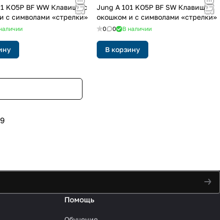
01 KO5P BF WW Клавиша с
Jung A 101 KO5P BF SW Клавиша с
и с символами «стрелки»
окошком и с символами «стрелки»
наличии
0
0
В наличии
ину
В корзину
9
Помощь
Обучение