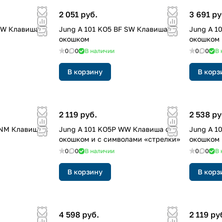
2 051 руб.
3 691 ру
WW Клавиша с
Jung A 101 KO5 BF SW Клавиша с
Jung A 1
окошком
окошком
0
0
В наличии
0
0
В 
В корзину
В корз
2 119 руб.
2 538 ру
ANM Клавиша с
Jung A 101 KO5P WW Клавиша с
Jung A 1
окошком и с символами «стрелки»
окошком 
0
0
В наличии
0
0
В 
В корзину
В корз
4 598 руб.
2 119 ру