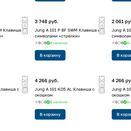
3 748 руб.
2 061 ру
M Клавиша с
Jung A 101 P BF SWM Клавиша с
Jung A 1
и»
символами «стрелки»
символам
0
0
В наличии
0
0
В 
В корзину
В корз
4 266 руб.
4 266 ру
Клавиша с
Jung A 101 KO5 AL Клавиша с
Jung A 1
окошком
окошком
0
0
В наличии
0
0
В 
В корзину
В корз