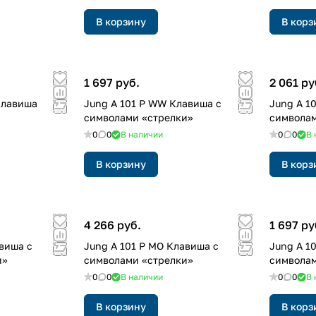
В корзину
В корз
1 697 руб.
2 061 ру
Kлавиша
Jung A 101 P WW Клавиша с
Jung A 1
символами «стрелки»
символам
0
0
В наличии
0
0
В 
В корзину
В корз
4 266 руб.
1 697 ру
авиша с
Jung A 101 P MO Клавиша с
Jung A 1
и»
символами «стрелки»
символам
0
0
В наличии
0
0
В 
В корзину
В корз