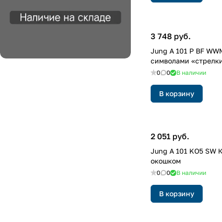
3 748 руб.
Jung A 101 P BF WW
символами «стрелк
0
0
В наличии
В корзину
2 051 руб.
Jung A 101 KO5 SW 
окошком
0
0
В наличии
В корзину