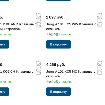
б.
1 697 руб.
01 P BF ANM Клавиша с
Jung A 101 KO5 WW Клавиша с
и «стрелки»
окошком
наличии
0
0
В наличии
ину
В корзину
б.
4 266 руб.
01 KO5 CH Клавиша с
Jung A 101 KO5 MO Клавиша с
окошком
наличии
0
0
В наличии
ину
В корзину