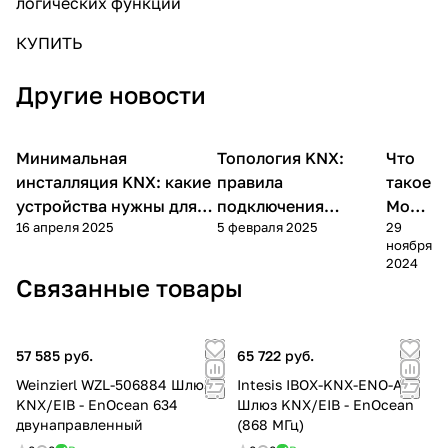
логических функций
КУПИТЬ
Другие новости
Минимальная
Топология KNX:
Что
База
База знаний
База знаний
знани
инсталляция KNX: какие
правила
такое
устройства нужны для
подключения
Modb
16 апреля 2025
5 февраля 2025
29
запуска умного дома
Умного дома на
us?
ноября
протоколе KNX
2024
Связанные товары
57 585 руб.
65 722 руб.
Weinzierl WZL-506884 Шлюз
Intesis IBOX-KNX-ENO-A1 /
KNX/EIB - EnOcean 634
Шлюз KNX/EIB - EnOcean
двунаправленный
(868 МГц)