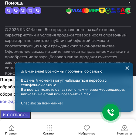
Помощь
© 2026 KNX24.com. Все представленные на сайте цены,
характеристики и условия продажи товаров носят справочный
характер и не являются публичной офертой в смысле
соответствующих норм гражданского законодательства.
Оформление заказа на сайте является направлением заявки на
приобретение товара. Договор купли-продажи считается
заключённым только после подтверждения заказа продавцом и
×
согласования всех условий.
⚠️ Внимание! Возможны проблемы со связью
Конфиденциальность
Оферта
Продолжая использовать наш сайт, вы даёте согласие на
В данный момент могут наблюдаться перебои с
телефонной связью.
обработку файлов cookie в целях функционирования сайта и
Вы всегда можете связаться с нами через мессенджеры,
сбора статистики в соответствии с
политикой
написать на email или позвонить в Max
конфиденциальности
Спасибо за понимание!
Я согласен
Главная
Каталог
Избранные
Контакты