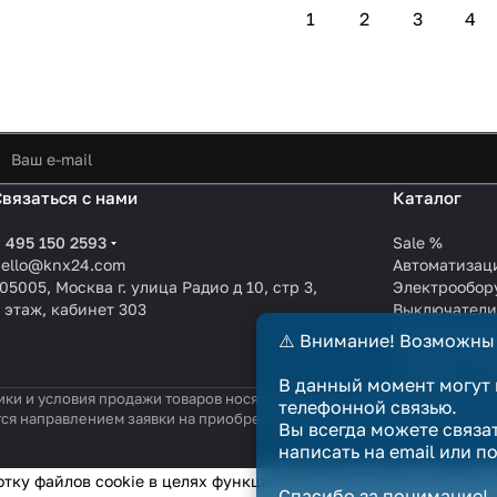
1
2
3
4
Связаться с нами
Каталог
 495 150 2593
Sale %
hello@knx24.com
Автоматизац
05005, Москва г. улица Радио д 10, стр 3,
Электрообор
 этаж, кабинет 303
Выключател
Производите
⚠️ Внимание! Возможны
KNX EIB кабе
Зарядные ст
В данный момент могут 
ики и условия продажи товаров носят справочный характер и не явл
телефонной связью.
тся направлением заявки на приобретение товара. Договор купли-п
Вы всегда можете связа
написать на email или п
отку файлов cookie в целях функционирования сайта и сбора с
Спасибо за понимание!