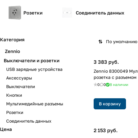
Розетки
Соединитель данных
Категория
По умолчанию 
Zennio
Выключатели и розетки
3 383 руб.
USB зарядные устройства
Zennio 8300049 Му
розетка с разъемом
Аксессуары
0
0
В наличии
Выключатели
Кнопки
Мультимедийные разъемы
В корзину
Розетки
Соединитель данных
Цена
2 153 руб.