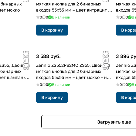
4 бинарных
мягкая кнопка для 2 бинарных
мягкая к
вет мокко
входов 55x55 мм – цвет антрацит –
входов 5
на заказ
на заказ
0
0
В наличии
0
0
В 
В корзину
В корз
3 588 руб.
3 896 ру
ZS55, Двойная
Zennio ZS552PB2MC ZS55, Двойная
Zennio Z
2 бинарных
мягкая кнопка для 2 бинарных
мягкая к
вет шампань –
входов 55x55 мм – цвет мокко – на
входов 5
заказ
заказ
0
0
В наличии
0
0
В 
В корзину
В корз
Загрузить еще