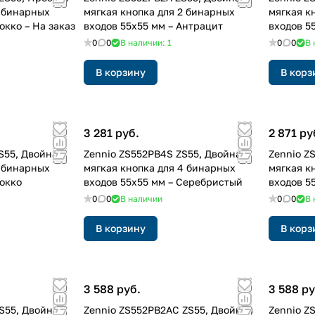
2 бинарных
мягкая кнопка для 2 бинарных
мягкая к
окко – На заказ
входов 55x55 мм – Антрацит
входов 5
0
0
В наличии: 1
0
0
В 
В корзину
В корз
3 281 руб.
2 871 ру
S55, Двойная
Zennio ZS552PB4S ZS55, Двойная
Zennio Z
2 бинарных
мягкая кнопка для 4 бинарных
мягкая к
Мокко
входов 55x55 мм – Серебристый
входов 5
0
0
В наличии
0
0
В 
В корзину
В корз
3 588 руб.
3 588 ру
S55, Двойная
Zennio ZS552PB2AC ZS55, Двойная
Zennio Z