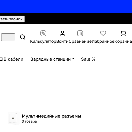
hello@knx24.com
Валюта: Рубли (RUB)
азать звонок
Калькулятор
Войти
Сравнение
Избранное
Корзина
EIB кабели
Зарядные станции
Sale %
Мультимедийные разъемы
3 товара