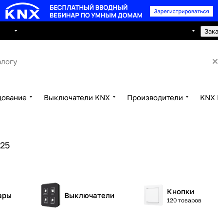
8 495 150 2593
луги
Сотрудничество
Контакты
Зак
дование
Выключатели KNX
Производители
KNX 
125
Кнопки
ары
Выключатели
120 товаров