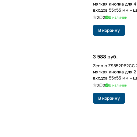
мягкая кнопка для 
входов 55x55 мм – ц
0
0
В наличии
В корзину
3 588 руб.
Zennio ZS552PB2CC 
мягкая кнопка для 
входов 55x55 мм – ц
на заказ
0
0
В наличии
В корзину