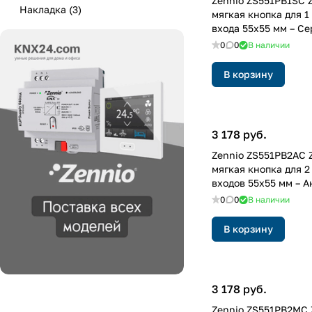
Zennio ZS551PB1SC 
Накладка
(
3
)
мягкая кнопка для 1
входа 55x55 мм – С
заказ
0
0
В наличии
В корзину
3 178 руб.
Zennio ZS551PB2AC 
мягкая кнопка для 
входов 55x55 мм – А
заказ
0
0
В наличии
В корзину
3 178 руб.
Zennio ZS551PB2MC 