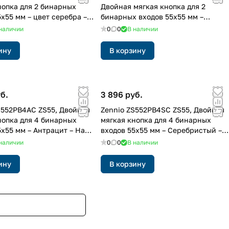
нопка для 2 бинарных
Двойная мягкая кнопка для 2
5x55 мм – цвет серебра –
бинарных входов 55x55 мм –
матовый белый – на заказ
наличии
0
0
В наличии
ину
В корзину
б.
3 896 руб.
S552PB4AC ZS55, Двойная
Zennio ZS552PB4SC ZS55, Двойная
нопка для 4 бинарных
мягкая кнопка для 4 бинарных
5x55 мм – Антрацит – На
входов 55x55 мм – Серебристый –
На заказ
наличии
0
0
В наличии
ину
В корзину