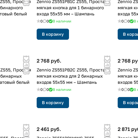
ZS55, Простая
Zennio ZS551PB1C ZS55, Простая
Zennio Z
 бинарного
мягкая кнопка для 1 бинарного
мягкая к
атовый белый
входа 55x55 мм – Шампань
входа 55
0
0
В наличии
0
0
В 
В корзину
В корз
2 768 руб.
2 768 ру
ZS55, Простая
Zennio ZS551PB2C ZS55, Простая
Zennio Z
2 бинарных
мягкая кнопка для 2 бинарных
мягкая к
Матовый белый
входов 55x55 мм – Шампань
входов 5
0
0
В наличии
0
0
В 
В корзину
В корз
2 461 руб.
2 871 ру