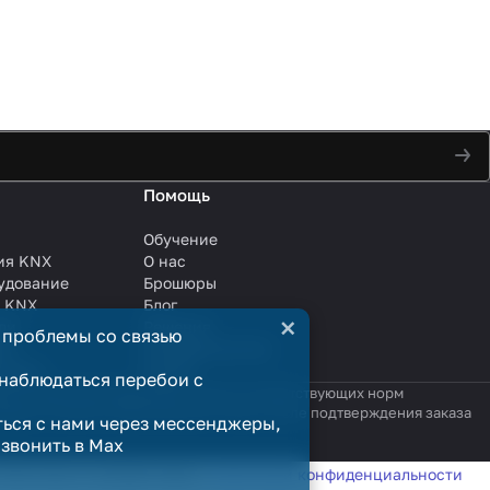
Помощь
Обучение
ия KNX
О нас
удование
Брошюры
и KNX
Блог
×
ли
Решения
 проблемы со связью
ли
Сотрудничество
анции
Услуги
наблюдаться перебои с
яются публичной офертой в смысле соответствующих норм
родажи считается заключённым только после подтверждения заказа
ться с нами через мессенджеры,
озвонить в Max
татистики в соответствии с
политикой конфиденциальности