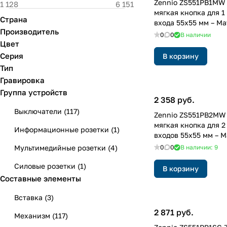
Zennio ZS551PB1MW 
мягкая кнопка для 1
Страна
входа 55x55 мм – М
Производитель
0
0
В наличии
Цвет
Серия
В корзину
Тип
Гравировка
Группа устройств
2 358 руб.
Выключатели
(
117
)
Zennio ZS551PB2MW 
мягкая кнопка для 
Информационные розетки
(
1
)
входов 55x55 мм – 
Мультимедийные розетки
(
4
)
0
0
В наличии: 9
Силовые розетки
(
1
)
В корзину
Составные элементы
Вставка
(
3
)
2 871 руб.
Механизм
(
117
)