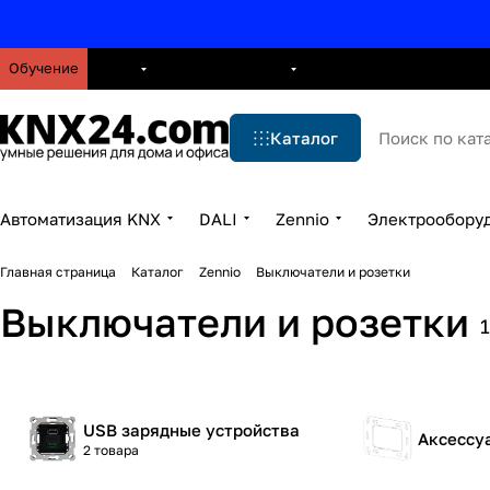
Обучение
О нас
Брошюры
Блог
Решения
Бренды
Ус
Каталог
Автоматизация KNX
DALI
Zennio
Электрообору
Главная страница
Каталог
Zennio
Выключатели и розетки
Выключатели и розетки
USB зарядные устройства
Аксессу
2 товара