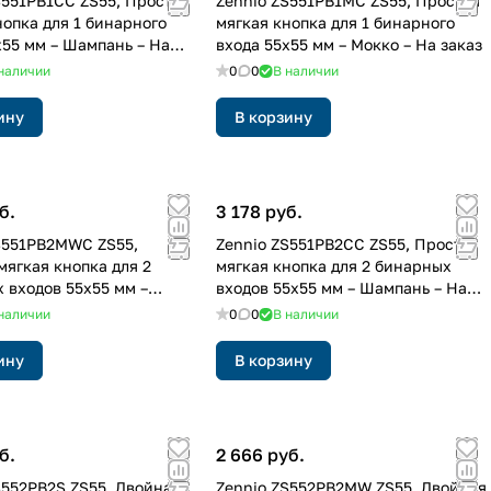
S551PB1CC ZS55, Простая
Zennio ZS551PB1MC ZS55, Простая
нопка для 1 бинарного
мягкая кнопка для 1 бинарного
x55 мм – Шампань – На
входа 55x55 мм – Мокко – На заказ
наличии
0
0
В наличии
ину
В корзину
б.
3 178 руб.
S551PB2MWC ZS55,
Zennio ZS551PB2CC ZS55, Простая
мягкая кнопка для 2
мягкая кнопка для 2 бинарных
 входов 55x55 мм –
входов 55x55 мм – Шампань – На
белый – На заказ
заказ
наличии
0
0
В наличии
ину
В корзину
б.
2 666 руб.
S552PB2S ZS55, Двойная
Zennio ZS552PB2MW ZS55, Двойная