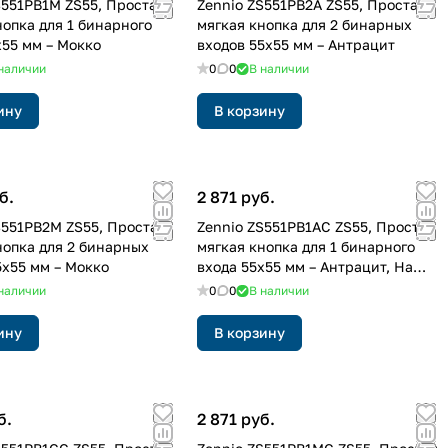
S551PB1M ZS55, Простая
Zennio ZS551PB2A ZS55, Простая
нопка для 1 бинарного
мягкая кнопка для 2 бинарных
x55 мм – Мокко
входов 55x55 мм – Антрацит
наличии
0
0
В наличии
ину
В корзину
б.
2 871 руб.
S551PB2M ZS55, Простая
Zennio ZS551PB1AC ZS55, Простая
нопка для 2 бинарных
мягкая кнопка для 1 бинарного
5x55 мм – Мокко
входа 55x55 мм – Антрацит, На
заказ
наличии
0
0
В наличии
ину
В корзину
б.
2 871 руб.