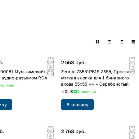
б.
2 563 руб.
300051 Мультимедийная
Zennio ZS551PB1S ZS55, Простая
с аудио-разъемом RCA
мягкая кнопка для 1 бинарного
входа 55x55 мм – Серебристый
наличии
0
0
В наличии
ину
В корзину
б.
2 768 руб.