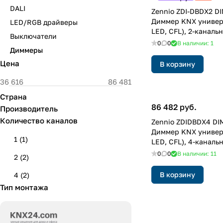
DALI
Zennio ZDI-DBDX2 D
Диммер KNX универ
LED/RGB драйверы
LED, CFL), 2-каналь
Выключатели
0
0
В наличии: 1
Диммеры
Цена
В корзину
Страна
86 482 руб.
Производитель
Количество каналов
Zennio ZDIDBDX4 DI
Диммер KNX универ
1
(
1
)
LED, CFL), 4-каналь
0
0
В наличии: 11
2
(
2
)
В корзину
4
(
2
)
Тип монтажа