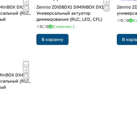
IMinBOX DX2 /
Zennio ZDIDBDX1 DIMINBOX DX1
Zennio Z
сальный (RLC,
Универсальный актуатор
универса
ный
диммирования (RLC, LED, CFL)
0
0
В 
0
0
В наличии: 1
В корзину
В корз
MinBOX DX4 /
сальный (RLC,
ный