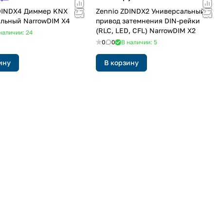
DINDX4 Диммер KNX
Zennio ZDINDX2 Универсальный
льный NarrowDIM X4
привод затемнения DIN-рейки
(RLC, LED, CFL) NarrowDIM X2
наличии: 24
0
0
В наличии: 5
ину
В корзину