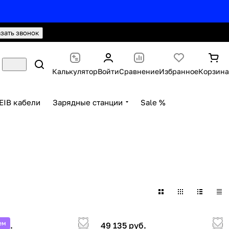
hello@knx24.com
Валюта: Рубли (RUB)
азать звонок
Калькулятор
Войти
Сравнение
Избранное
Корзина
EIB кабели
Зарядные станции
Sale %
ем
руб.
49 135 руб.