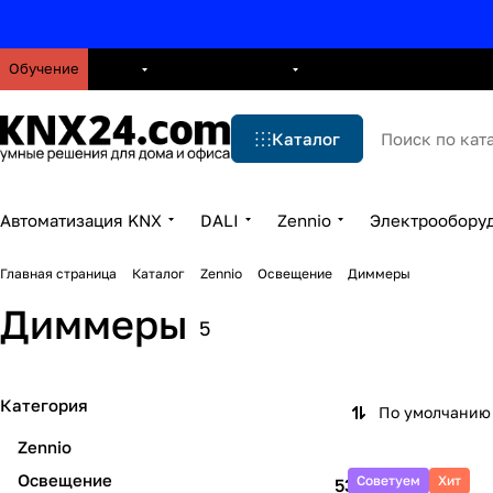
Обучение
О нас
Брошюры
Блог
Решения
Бренды
Ус
Каталог
Автоматизация KNX
DALI
Zennio
Электрообору
Главная страница
Каталог
Zennio
Освещение
Диммеры
Диммеры
5
Категория
По умолчанию 
Zennio
Освещение
Советуем
Хит
53 934 руб.