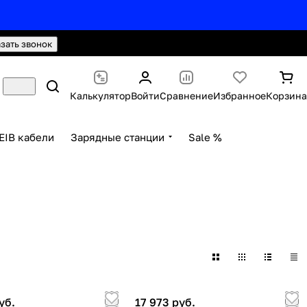
hello@knx24.com
Валюта: Рубли (RUB)
азать звонок
Калькулятор
Войти
Сравнение
Избранное
Корзина
EIB кабели
Зарядные станции
Sale %
уб.
17 973 руб.