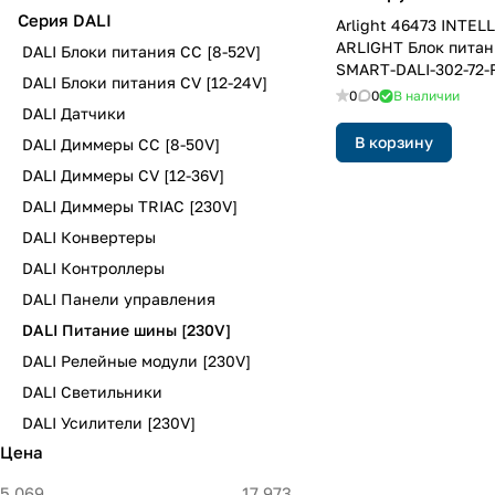
Серия DALI
Arlight 46473 INTEL
ARLIGHT Блок пита
DALI Блоки питания CC [8-52V]
SMART-DALI-302-72-
DALI Блоки питания CV [12-24V]
200mA) (IARL, IP20 П
0
0
В наличии
DALI Датчики
В корзину
DALI Диммеры CC [8-50V]
DALI Диммеры CV [12-36V]
DALI Диммеры TRIAC [230V]
DALI Конвертеры
DALI Контроллеры
DALI Панели управления
DALI Питание шины [230V]
DALI Релейные модули [230V]
DALI Светильники
DALI Усилители [230V]
Цена