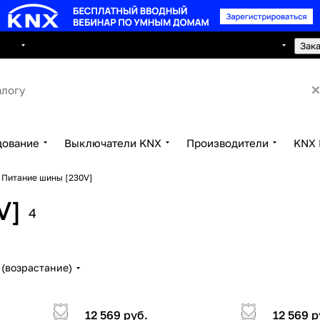
8 495 150 2593
луги
Сотрудничество
Контакты
Зак
дование
Выключатели KNX
Производители
KNX 
 Питание шины [230V]
V]
4
(возрастание)
12 569 руб.
12 569 р