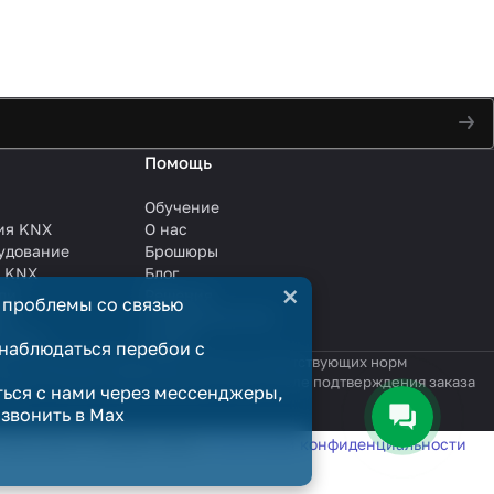
Помощь
Обучение
ия KNX
О нас
удование
Брошюры
и KNX
Блог
×
ли
Решения
 проблемы со связью
ли
Сотрудничество
анции
Услуги
наблюдаться перебои с
яются публичной офертой в смысле соответствующих норм
родажи считается заключённым только после подтверждения заказа
ться с нами через мессенджеры,
озвонить в Max
татистики в соответствии с
политикой конфиденциальности