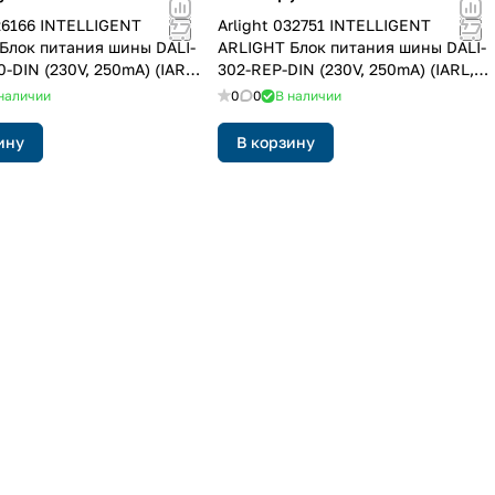
026166 INTELLIGENT
Arlight 032751 INTELLIGENT
Блок питания шины DALI-
ARLIGHT Блок питания шины DALI-
-DIN (230V, 250mA) (IARL,
302-REP-DIN (230V, 250mA) (IARL,
IP20 Пластик, 3 года)
наличии
0
0
В наличии
ину
В корзину