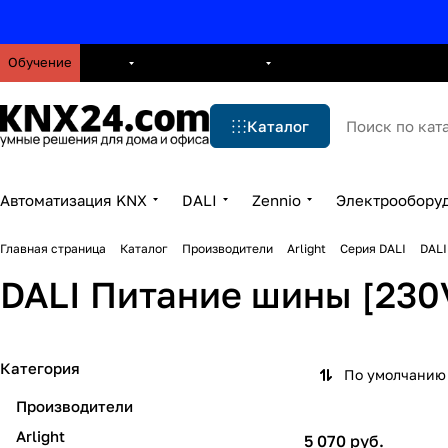
Обучение
О нас
Брошюры
Блог
Решения
Бренды
Ус
Каталог
Автоматизация KNX
DALI
Zennio
Электрообору
Главная страница
Каталог
Производители
Arlight
Серия DALI
DALI
DALI Питание шины [230
Категория
По умолчанию 
Производители
Arlight
5 070 руб.