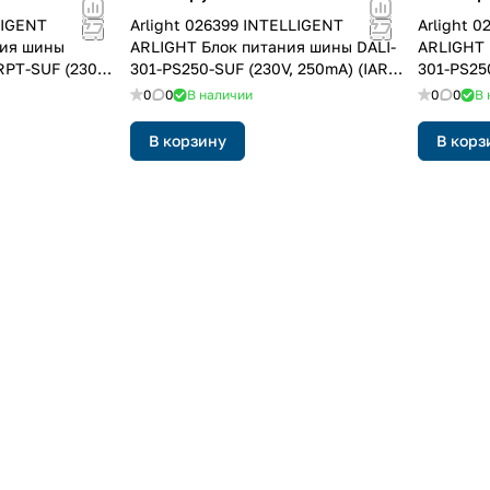
LIGENT
Arlight 026399 INTELLIGENT
Arlight 
ния шины
ARLIGHT Блок питания шины DALI-
ARLIGHT 
RPT-SUF (230V,
301-PS250-SUF (230V, 250mA) (IARL,
301-PS250
ластик, 5 лет)
Пластик)
DIN)
0
0
В наличии
0
0
В 
В корзину
В корз