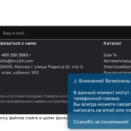
Связаться с нами
Каталог
 495 150 2593
Sale %
hello@knx24.com
Автоматизац
05005, Москва г. улица Радио д 10, стр 3,
Электрообор
 этаж, кабинет 303
Выключател
Производите
⚠️ Внимание! Возможны
KNX EIB кабе
Зарядные ст
В данный момент могут 
ики и условия продажи товаров носят справочный характер и не явл
телефонной связью.
тся направлением заявки на приобретение товара. Договор купли-п
Вы всегда можете связа
написать на email или п
отку файлов cookie в целях функционирования сайта и сбора с
Спасибо за понимание!