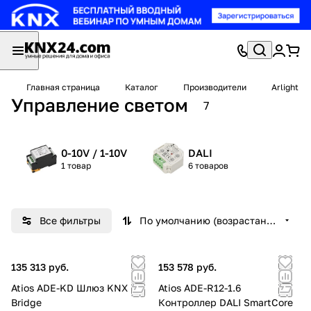
Главная страница
Каталог
Производители
Arlight
Управление светом
7
0-10V / 1-10V
DALI
1 товар
6 товаров
Все фильтры
По умолчанию (возрастание)
135 313 руб.
153 578 руб.
Atios ADE-KD Шлюз KNX
Atios ADE-R12-1.6
Bridge
Контроллер DALI SmartCore