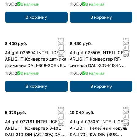
0
0
В наличии
0
0
В наличии
В корзину
В корзину
8 430 руб.
8 430 руб.
Arlight 025604 INTELLIGENT
Arlight 026505 INTELLIGENT
ARLIGHT Конвертер датчика
ARLIGHT Конвертер RF-
движения DALI-309-SCENES-
сигнала DALI-307-MIX-IN
IN (DALI bus, 230V) (IARL, -)
(DALI-BUS, RF, PUSH) (IARL,
0
0
В наличии
0
0
В наличии
Пластик)
В корзину
В корзину
5 973 руб.
19 049 руб.
Arlight 027181 INTELLIGENT
Arlight 033051 INTELLIGENT
ARLIGHT Конвертер 0-10В
ARLIGHT Релейный модуль
DALI-310-DIN (AC 230V, DALI,
DALI-704-SW-DIN (BUS,