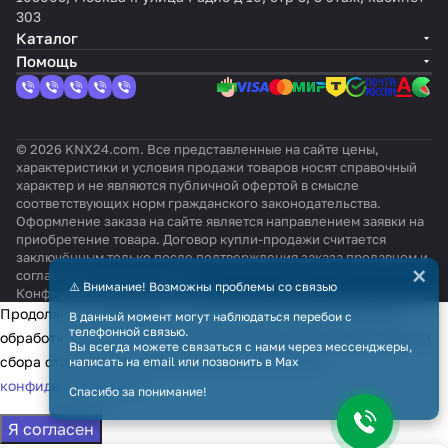
303
Каталог
Помощь
© 2026 KNX24.com. Все представленные на сайте цены,
характеристики и условия продажи товаров носят справочный
характер и не являются публичной офертой в смысле
соответствующих норм гражданского законодательства.
Оформление заказа на сайте является направлением заявки на
приобретение товара. Договор купли-продажи считается
заключённым только после подтверждения заказа продавцом и
×
согласования всех условий.
⚠️ Внимание! Возможны проблемы со связью
Конфиденциальность
Оферта
Продолжая использовать наш сайт, вы даёте согласие на
В данный момент могут наблюдаться перебои с
телефонной связью.
обработку файлов cookie в целях функционирования сайта и
Вы всегда можете связаться с нами через мессенджеры,
сбора статистики в соответствии с
политикой
написать на email или позвонить в Max
конфиденциальности
Спасибо за понимание!
Я согласен