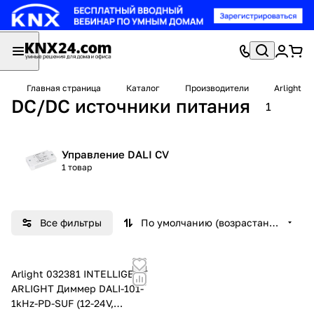
Главная страница
Каталог
Производители
Arlight
DC/DC источники питания
1
Управление DALI CV
1 товар
Все фильтры
По умолчанию (возрастание)
Arlight 032381 INTELLIGENT
ARLIGHT Диммер DALI-101-
1kHz-PD-SUF (12-24V,