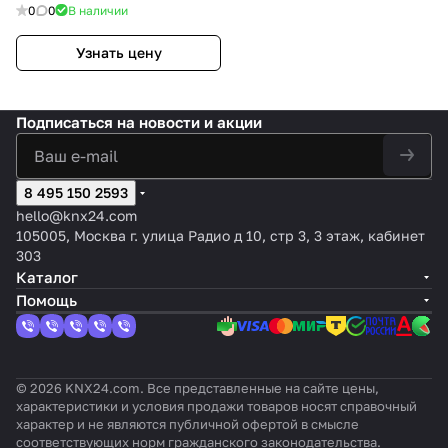
1х6.25А) (IARL, IP20 Пластик,
0
0
В наличии
5 лет)
Узнать цену
Подписаться
на новости и акции
8 495 150 2593
hello@knx24.com
105005, Москва г. улица Радио д 10, стр 3, 3 этаж, кабинет
303
Каталог
Помощь
© 2026 KNX24.com. Все представленные на сайте цены,
характеристики и условия продажи товаров носят справочный
характер и не являются публичной офертой в смысле
соответствующих норм гражданского законодательства.