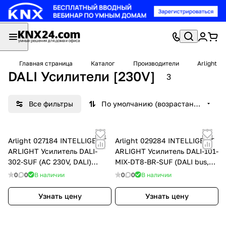
Главная страница
Каталог
Производители
Arlight
DALI Усилители [230V]
3
Все фильтры
По умолчанию (возрастание)
Arlight 027184 INTELLIGENT
Arlight 029284 INTELLIGENT
ARLIGHT Усилитель DALI-
ARLIGHT Усилитель DALI-101-
302-SUF (AC 230V, DALI)
MIX-DT8-BR-SUF (DALI bus,
(IARL, Пластик)
230V) (IARL, -)
0
0
В наличии
0
0
В наличии
Узнать цену
Узнать цену