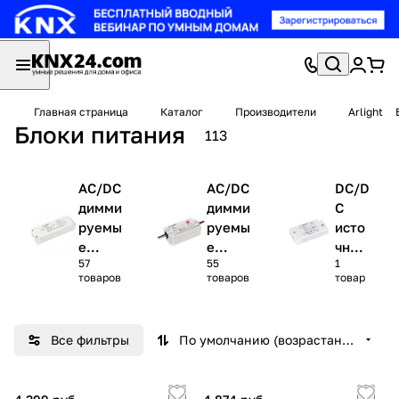
Главная страница
Каталог
Производители
Arlight
Блоки питания
113
AC/DC
AC/DC
DC/D
димми
димми
C
руемы
руемы
исто
е
е
чник
57
55
1
источн
источн
и
товаров
товаров
товар
ики
ики
пита
напря
тока
ния
жения
Все фильтры
По умолчанию (возрастание)