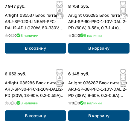
7 947 руб.
8 758 руб.
Arlight 035537 Блок питания
Arlight 036285 Блок питания
ARJ-SP-120-LINEAR-PFC-
ARJ-SP-60-PFC-1-10V-DALI2-
DALI2-ADJ (120W, 80-330V,
PD (60W, 9-58V, 0.7-1.4A)
0.3-0.7A) (Arlight, IP20
(Arlight, IP20 Металл, 5 лет)
0
0
В наличии
0
0
В наличии
Металл, 5 лет)
В корзину
В корзину
6 652 руб.
6 145 руб.
Arlight 036286 Блок питания
Arlight 036287 Блок питания
ARJ-SP-30-PFC-1-10V-DALI2-
ARJ-SP-38-PFC-1-10V-DALI2-
PD (30W, 18-90V, 0.2-0.55A)
PD (38W, 9-60V, 0.3-0.9A)
(Arlight, IP20 Металл, 5 лет)
(Arlight, IP20 Металл, 5 лет)
0
0
В наличии
0
0
В наличии
В корзину
В корзину