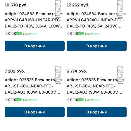
10 670 руб.
12 262 руб.
Arlight 034883 Блок питания
Arlight 034884 Блок питания
ARPV-LG48160-LINEAR-PFC-
ARPV-LG48240-LINEAR-PFC-
DALI2-PD (48V, 3.34A, 160W)
DALI2-PD (48V, 5A, 240W)
(Arlight, IP67 Металл, 5 лет)
(Arlight, IP67 Металл, 5 лет)
0
0
В наличии
0
0
В наличии
В корзину
В корзину
7 202 руб.
6 774 руб.
Arlight 035535 Блок питания
Arlight 035536 Блок питания
ARJ-SP-60-LINEAR-PFC-
ARJ-SP-90-LINEAR-PFC-
DALI2-ADJ (60W, 80-300V,
DALI2-ADJ (90W, 80-300V,
0.2-0.5A) (Arlight, IP20
0.3-0.7A) (Arlight, IP20
0
0
В наличии
0
0
В наличии
Металл, 5 лет)
Металл, 5 лет)
В корзину
В корзину