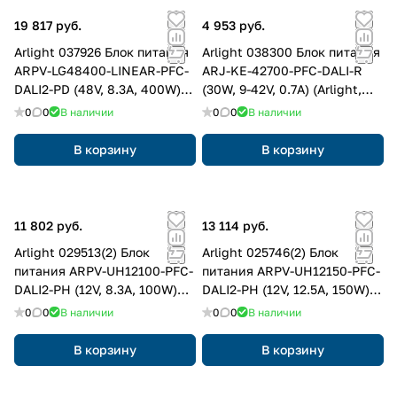
19 817 руб.
4 953 руб.
Arlight 037926 Блок питания
Arlight 038300 Блок питания
ARPV-LG48400-LINEAR-PFC-
ARJ-KE-42700-PFC-DALI-R
DALI2-PD (48V, 8.3A, 400W)
(30W, 9-42V, 0.7A) (Arlight,
(Arlight, IP67 Металл, 5 лет)
IP20 Пластик, 3 года)
0
0
В наличии
0
0
В наличии
В корзину
В корзину
11 802 руб.
13 114 руб.
Arlight 029513(2) Блок
Arlight 025746(2) Блок
питания ARPV-UH12100-PFC-
питания ARPV-UH12150-PFC-
DALI2-PH (12V, 8.3A, 100W)
DALI2-PH (12V, 12.5A, 150W)
(Arlight, IP67 Металл, 7 лет)
(Arlight, IP67 Металл, 7 лет)
0
0
В наличии
0
0
В наличии
В корзину
В корзину