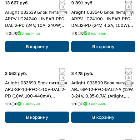
13 627 руб.
9 891 руб.
Arlight 033539 Блок питания
Arlight 033540 Блок питания
ARPV-LG24240-LINEAR-PFC-
ARPV-LG24100-LINEAR-PFC-
DALI2-PD (24V, 10A, 240W)
DALI2-PD (24V, 4.2A, 100W)
(Arlight, IP67 Металл, 5 лет)
(Arlight, IP67 Металл, 5 лет)
0
0
В наличии
0
0
В наличии
В корзину
В корзину
3 562 руб.
3 478 руб.
Arlight 033690 Блок питания
Arlight 033809 Блок питания
ARJ-SP-10-PFC-1-10V-DALI2-
ARJ-SP-12-PFC-DALI2-A (12W,
PD (10W, 100-440mA)
3-24V, 0.35-0.7A) (Arlight,
(Arlight, IP20 Пластик, 5 лет)
IP20 Пластик, 5 лет)
0
0
В наличии
0
0
В наличии
В корзину
В корзину