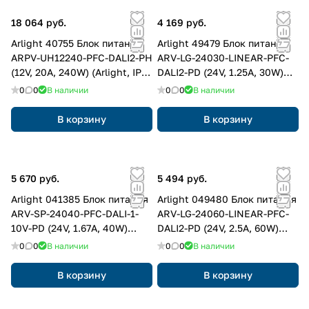
18 064 руб.
4 169 руб.
Arlight 40755 Блок питания
Arlight 49479 Блок питания
ARPV-UH12240-PFC-DALI2-PH
ARV-LG-24030-LINEAR-PFC-
(12V, 20A, 240W) (Arlight, IP67
DALI2-PD (24V, 1.25A, 30W)
Металл, 7 лет)
(Arlight, IP20 Металл, 5 лет)
0
0
В наличии
0
0
В наличии
В корзину
В корзину
5 670 руб.
5 494 руб.
Arlight 041385 Блок питания
Arlight 049480 Блок питания
ARV-SP-24040-PFC-DALI-1-
ARV-LG-24060-LINEAR-PFC-
10V-PD (24V, 1.67A, 40W)
DALI2-PD (24V, 2.5A, 60W)
(Arlight, IP20 Пластик, 5 лет)
(Arlight, IP20 Металл, 5 лет)
0
0
В наличии
0
0
В наличии
В корзину
В корзину