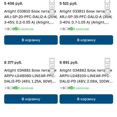
5 406 руб.
5 521 руб.
Arlight 033810 Блок питания
Arlight 033811 Блок питания
ARJ-SP-20-PFC-DALI2-A (20W,
ARJ-SP-35-PFC-DALI2-A (35W,
3-45V, 0.2-0.55 A) (Arlight,
3-40V, 0.7-1.05 A) (Arlight,
IP20 Пластик, 5 лет)
IP20 Пластик, 5 лет)
0
0
В наличии
0
0
В наличии
В корзину
В корзину
8 377 руб.
9 891 руб.
Arlight 034881 Блок питания
Arlight 034882 Блок питания
ARPV-LG48060-LINEAR-PFC-
ARPV-LG48100-LINEAR-PFC-
DALI2-PD (48V, 1.25A, 60W)
DALI2-PD (48V, 2.08A, 100W)
(Arlight, IP67 Металл, 5 лет)
(Arlight, IP67 Металл, 5 лет)
0
0
В наличии
0
0
В наличии
В корзину
В корзину