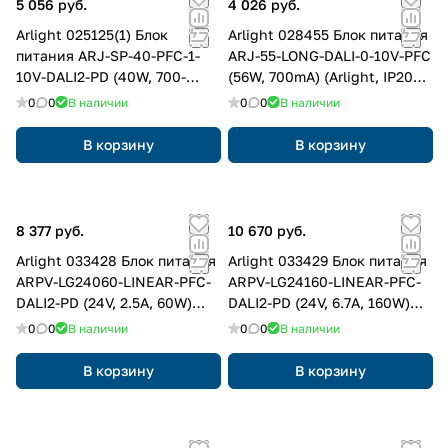
5 056 руб.
4 026 руб.
Arlight 025125(1) Блок
Arlight 028455 Блок питания
питания ARJ-SP-40-PFC-1-
ARJ-55-LONG-DALI-0-10V-PFC
10V-DALI2-PD (40W, 700-
(56W, 700mA) (Arlight, IP20
1200mA) (Arlight, IP20
Металл, 7 лет)
0
0
В наличии
0
0
В наличии
Пластик, 5 лет)
В корзину
В корзину
8 377 руб.
10 670 руб.
Arlight 033428 Блок питания
Arlight 033429 Блок питания
ARPV-LG24060-LINEAR-PFC-
ARPV-LG24160-LINEAR-PFC-
DALI2-PD (24V, 2.5A, 60W)
DALI2-PD (24V, 6.7A, 160W)
(Arlight, IP67 Металл, 5 лет)
(Arlight, IP67 Металл, 5 лет)
0
0
В наличии
0
0
В наличии
В корзину
В корзину