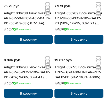
7 979 руб.
7 979 руб.
Arlight 036288 Блок питания
Arlight 036289 Блок питания
ARJ-SP-50-PFC-1-10V-DALI2-
ARJ-SP-50-PFC-1-10V-DALI2-
PD (50W, 9-58V, 0.7-1.4A)
PD (50W, 12-73V, 0.6-1.2A)
(Arlight, IP20 Металл, 5 лет)
(Arlight, IP20 Металл, 5 лет)
0
0
В наличии
0
0
В наличии
В корзину
В корзину
8 936 руб.
19 817 руб.
Arlight 036290 Блок питания
Arlight 037775 Блок питания
ARJ-SP-70-PFC-1-10V-DALI2-
ARPV-LG24400-LINEAR-PFC-
PD (70W, 9-66V, 0.7-1.4A)
DALI2-PD (24V, 16.7A, 400W)
(Arlight, IP20 Металл, 5 лет)
(Arlight, IP67 Металл, 5 лет)
0
0
В наличии
0
0
В наличии
В корзину
В корзину