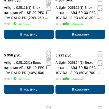
4 399 руб.
4 874 руб.
Arlight 025111(1) Блок
Arlight 025122(1) Блок
питания ARJ-SP-20-PFC-1-
питания ARJ-SP-30-PFC-1-
10V-DALI2-PD (20W, 250-
10V-DALI2-PD (30W, 300-
700mA) (Arlight, IP20
900mA) (Arlight, IP20
0
0
В наличии
0
0
В наличии
Пластик, 5 лет)
Пластик, 5 лет)
В корзину
В корзину
5 056 руб.
5 223 руб.
Arlight 025123(1) Блок
Arlight 025124(1) Блок
питания ARJ-SP-40-PFC-1-
питания ARJ-SP-50-PFC-1-
10V-DALI2-PD (40W, 500-
10V-DALI2-PD (50W, 700-
1050mA) (Arlight, IP20
1400mA) (Arlight, IP20
0
0
В наличии
0
0
В наличии
Пластик, 5 лет)
Пластик, 5 лет)
В корзину
В корзину