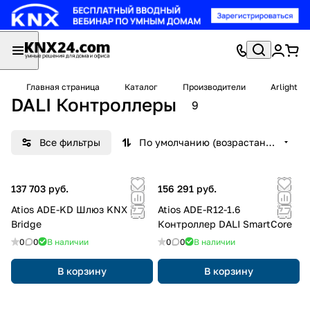
Главная страница
Каталог
Производители
Arlight
DALI Контроллеры
9
Все фильтры
По умолчанию (возрастание)
137 703 руб.
156 291 руб.
Atios ADE-KD Шлюз KNX
Atios ADE-R12-1.6
Bridge
Контроллер DALI SmartCore
0
0
В наличии
0
0
В наличии
В корзину
В корзину