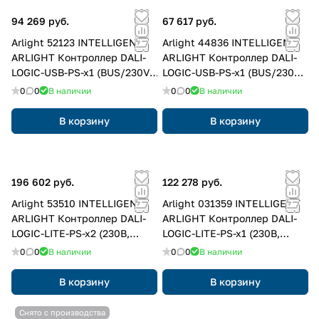
94 269 руб.
67 617 руб.
Arlight 52123 INTELLIGENT
Arlight 44836 INTELLIGENT
ARLIGHT Контроллер DALI-
ARLIGHT Контроллер DALI-
LOGIC-USB-PS-x1 (BUS/230V,
LOGIC-USB-PS-x1 (BUS/230V)
BLE) (IARL, IP20 Пластик, 2
(IARL, IP20 Пластик, 2 года)
0
0
В наличии
0
0
В наличии
года)
В корзину
В корзину
196 602 руб.
122 278 руб.
Arlight 53510 INTELLIGENT
Arlight 031359 INTELLIGENT
ARLIGHT Контроллер DALI-
ARLIGHT Контроллер DALI-
LOGIC-LITE-PS-x2 (230B,
LOGIC-LITE-PS-x1 (230B,
Ethernet) (IARL, IP20
Ethernet) (IARL, -)
0
0
В наличии
0
0
В наличии
Пластик, 2 года)
В корзину
В корзину
Снято с производства