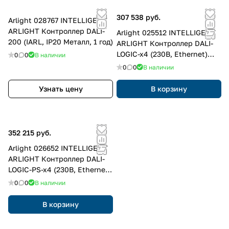
307 538 руб.
Arlight 028767 INTELLIGENT
ARLIGHT Контроллер DALI-
Arlight 025512 INTELLIGENT
200 (IARL, IP20 Металл, 1 год)
ARLIGHT Контроллер DALI-
LOGIC-x4 (230B, Ethernet)
0
0
В наличии
(IARL, -)
0
0
В наличии
Узнать цену
В корзину
352 215 руб.
Arlight 026652 INTELLIGENT
ARLIGHT Контроллер DALI-
LOGIC-PS-x4 (230B, Ethernet)
(IARL, -)
0
0
В наличии
В корзину