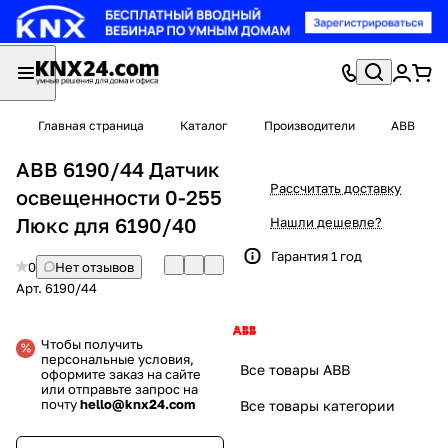
Главная страница
Каталог
Производители
ABB
ABB 6190/44 Датчик
Рассчитать доставку
освещенности 0-255
Люкс для 6190/40
Нашли дешевле?
Гарантия 1 год
0
Нет отзывов
Арт.
6190/44
Чтобы получить
персональные условия,
Все товары ABB
оформите заказ на сайте
или отправьте запрос на
почту
hello@knx24.com
Все товары категории