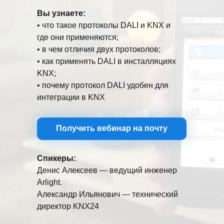
Вы узнаете:
•‎ что такое протоколы DALI и KNX и
где они применяются;
•‎ в чем отличия двух протоколов;
•‎ как применять DALI в инсталляциях
KNX;
•‎ почему протокол DALI удобен для
интеграции в KNX
Получить вебинар на почту
Спикеры:
Денис Алексеев — ведущий инженер
Arlight.
Александр Ильянович — технический
директор KNX24