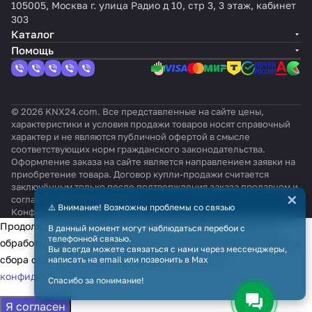
105005, Москва г. улица Радио д 10, стр 3, 3 этаж, кабинет
303
Каталог
Помощь
© 2026 KNX24.com. Все представленные на сайте цены,
характеристики и условия продажи товаров носят справочный
характер и не являются публичной офертой в смысле
соответствующих норм гражданского законодательства.
Оформление заказа на сайте является направлением заявки на
приобретение товара. Договор купли-продажи считается
заключённым только после подтверждения заказа продавцом и
×
согласования всех условий.
⚠️ Внимание! Возможны проблемы со связью
Конфиденциальность
Оферта
Продолжая использовать наш сайт, вы даёте согласие на
В данный момент могут наблюдаться перебои с
телефонной связью.
обработку файлов cookie в целях функционирования сайта и
Вы всегда можете связаться с нами через мессенджеры,
сбора статистики в соответствии с
политикой
написать на email или позвонить в Max
конфиденциальности
Спасибо за понимание!
Я согласен