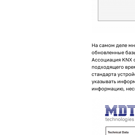
На самом деле мн
обновленные базы
Ассоциация KNX о
подходящего врем
стандарта устрой
указывать информ
информацию, несм