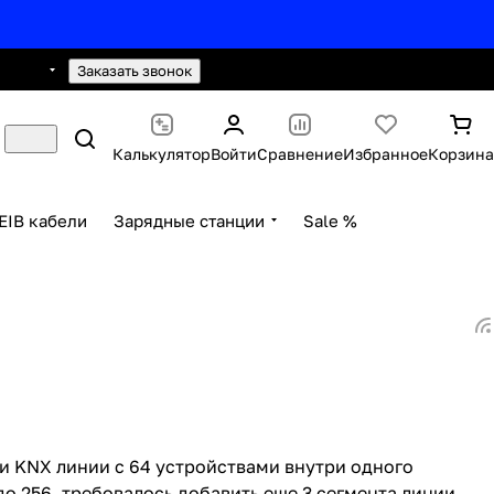
0 2593
hello@knx24.com
Заказать звонок
Калькулятор
Войти
Сравнение
Избранное
Корзина
EIB кабели
Зарядные станции
Sale %
и KNX линии с 64 устройствами внутри одного
до 256, требовалось добавить еще 3 сегмента линии.