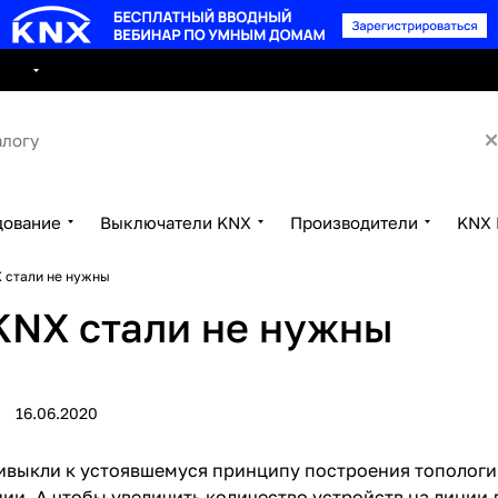
8 495 15
луги
Сотрудничество
Контакты
дование
Выключатели KNX
Производители
KNX 
 стали не нужны
KNX стали не нужны
16.06.2020
ивыкли к устоявшемуся принципу построения топологи
нии. А чтобы увеличить количество устройств на линии 