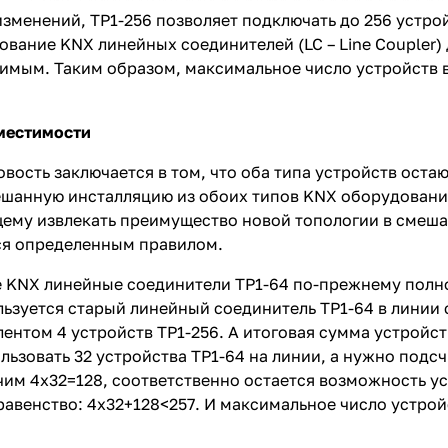
изменений, TP1-256 позволяет подключать до 256 устро
ование KNX линейных соединителей (LC – Line Coupler)
имым. Таким образом, максимальное число устройств в 
местимости
вость заключается в том, что оба типа устройств оста
шанную инсталляцию из обоих типов KNX оборудования
ему извлекать преимущество новой топологии в смешан
ся определенным правилом.
 KNX линейные соединители TP1-64 по-прежнему полно
льзуется старый линейный соединитель TP1-64 в линии 
лентом 4 устройств TP1-256. А итоговая сумма устройс
льзовать 32 устройства TP1-64 на линии, а нужно подс
чим 4х32=128, соответственно остается возможность ус
авенство: 4х32+128<257. И максимальное число устрой