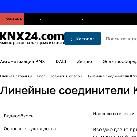
Обучение
О нас
Брошюры
Блог
Решения
Бренды
Ус
Каталог
Автоматизация KNX
DALI
Zennio
Электрообору
Главная страница
Блог
Новинки и обзоры
Линейные соединители KNX
Линейные соединители 
Новинки и новости
Видеообзоры
Основные руководства
Все уже давно пр
сегмента этой ли