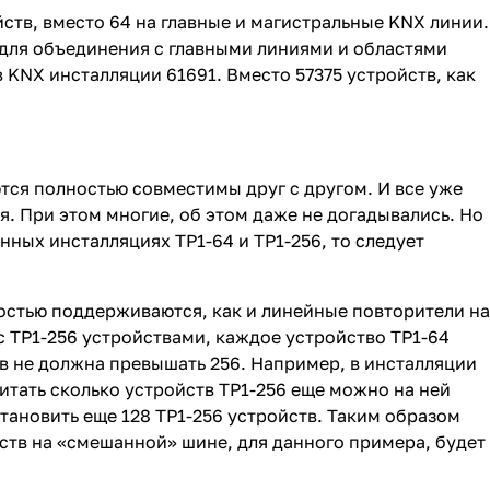
йств, вместо 64 на главные и магистральные KNX линии.
 для объединения с главными линиями и областями
KNX инсталляции 61691. Вместо 57375 устройств, как
ются полностью совместимы друг с другом. И все уже
. При этом многие, об этом даже не догадывались. Но
ных инсталляциях TP1-64 и TP1-256, то следует
стью поддерживаются, как и линейные повторители на
с TP1-256 устройствами, каждое устройство TP1-64
тв не должна превышать 256. Например, в инсталляции
читать сколько устройств TP1-256 еще можно на ней
тановить еще 128 TP1-256 устройств. Таким образом
ств на «смешанной» шине, для данного примера, будет