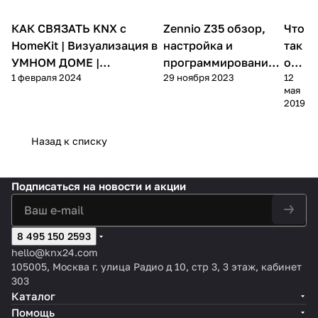
КАК СВЯЗАТЬ KNX c
Zennio Z35 обзор,
Что
Осн
Видеообзоры
Видеообзоры
рук
HomeKit | Визуализация в
настройка и
так
УМНОМ ДОМЕ |
программирование
ое
1 февраля 2024
29 ноября 2023
12
Оборудование KNX
панели для умного
KN
мая
УМНЫЙ ДОМ
дома
X
2019
Назад к списку
Подписаться
на новости и акции
8 495 150 2593
hello@knx24.com
105005, Москва г. улица Радио д 10, стр 3, 3 этаж, кабинет
303
Каталог
Помощь