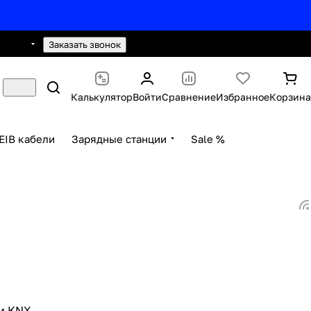
0 2593
hello@knx24.com
Заказать звонок
Калькулятор
Войти
Сравнение
Избранное
Корзина
EIB кабели
Зарядные станции
Sale %
и KNX.