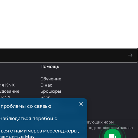
Помощь
Обучение
ия KNX
О нас
удование
Брошюры
и KNX
Блог
×
ли
Решения
 проблемы со связью
ли
Сотрудничество
анции
Услуги
наблюдаться перебои с
яются публичной офертой в смысле соответствующих норм
родажи считается заключённым только после подтверждения заказа
ться с нами через мессенджеры,
озвонить в Max