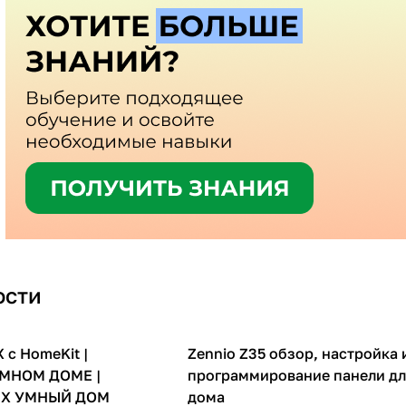
ости
c HomeKit |
Zennio Z35 обзор, настройка 
Видеообзоры
УМНОМ ДОМЕ |
программирование панели дл
NX УМНЫЙ ДОМ
дома