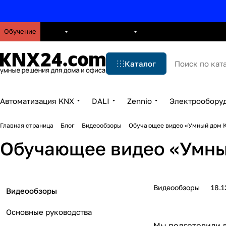
Обучение
О нас
Брошюры
Блог
Решения
Бренды
Ус
Каталог
Автоматизация KNX
DALI
Zennio
Электрообору
Главная страница
Блог
Видеообзоры
Обучающее видео «Умный дом K
Обучающее видео «Умны
Видеообзоры
18.1
Видеообзоры
Основные руководства
Мы подготовили д