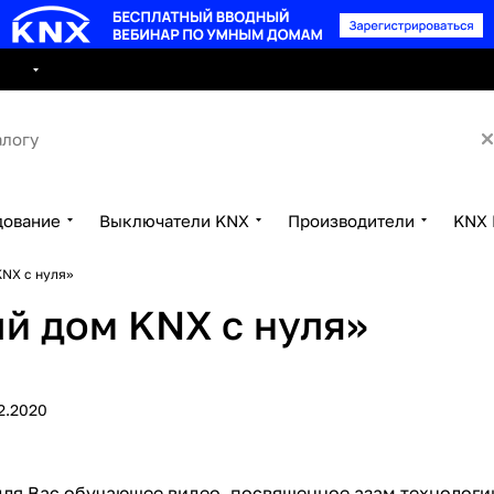
8 495 15
луги
Сотрудничество
Контакты
дование
Выключатели KNX
Производители
KNX 
NX с нуля»
й дом KNX с нуля»
2.2020
ля Вас обучающее видео, посвященное азам технологи