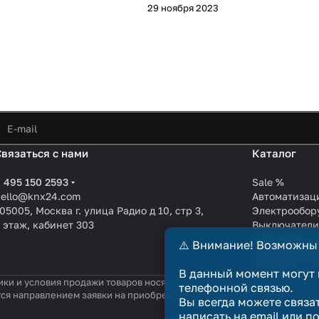
29 ноября 2023
Связаться с нами
Каталог
 495 150 2593
Sale %
hello@knx24.com
Автоматизац
05005, Москва г. улица Радио д 10, стр 3,
Электрообор
 этаж, кабинет 303
Выключател
Производите
⚠️ Внимание! Возможны
KNX EIB кабе
Зарядные ст
В данный момент могут 
ики и условия продажи товаров носят справочный характер и не явл
телефонной связью.
тся направлением заявки на приобретение товара. Договор купли-п
Вы всегда можете связа
написать на email или п